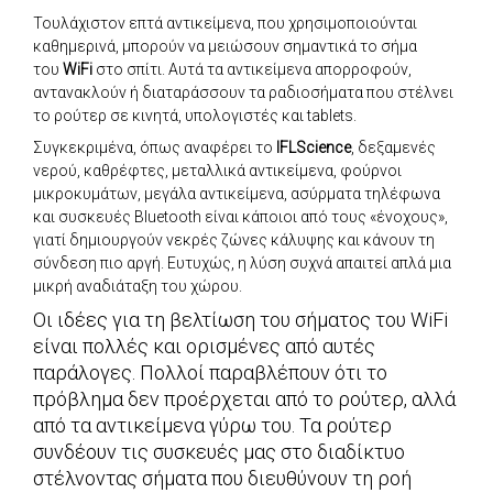
Τουλάχιστον επτά αντικείμενα, που χρησιμοποιούνται
καθημερινά, μπορούν να μειώσουν σημαντικά το σήμα
του
WiFi
στο σπίτι. Αυτά τα αντικείμενα απορροφούν,
αντανακλούν ή διαταράσσουν τα ραδιοσήματα που στέλνει
το ρούτερ σε κινητά, υπολογιστές και tablets.
Συγκεκριμένα, όπως αναφέρει το
IFLScience
, δεξαμενές
νερού, καθρέφτες, μεταλλικά αντικείμενα, φούρνοι
μικροκυμάτων, μεγάλα αντικείμενα, ασύρματα τηλέφωνα
και συσκευές Bluetooth είναι κάποιοι από τους «ένοχους»,
γιατί δημιουργούν νεκρές ζώνες κάλυψης και κάνουν τη
σύνδεση πιο αργή. Ευτυχώς, η λύση συχνά απαιτεί απλά μια
μικρή αναδιάταξη του χώρου.
Οι ιδέες για τη βελτίωση του σήματος του WiFi
είναι πολλές και ορισμένες από αυτές
παράλογες. Πολλοί παραβλέπουν ότι το
πρόβλημα δεν προέρχεται από το ρούτερ, αλλά
από τα αντικείμενα γύρω του. Τα ρούτερ
συνδέουν τις συσκευές μας στο διαδίκτυο
στέλνοντας σήματα που διευθύνουν τη ροή