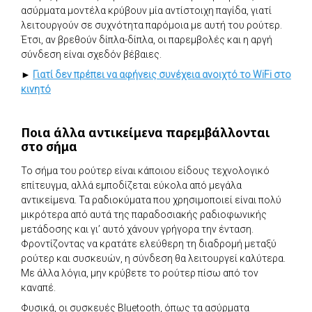
ασύρματα μοντέλα κρύβουν μία αντίστοιχη παγίδα, γιατί
λειτουργούν σε συχνότητα παρόμοια με αυτή του ρούτερ.
Έτσι, αν βρεθούν δίπλα-δίπλα, οι παρεμβολές και η αργή
σύνδεση είναι σχεδόν βέβαιες.
►
Γιατί δεν πρέπει να αφήνεις συνέχεια ανοιχτό το WiFi στο
κινητό
Ποια άλλα αντικείμενα παρεμβάλλονται
στο σήμα
Το σήμα του ρούτερ είναι κάποιου είδους τεχνολογικό
επίτευγμα, αλλά εμποδίζεται εύκολα από μεγάλα
αντικείμενα. Τα ραδιοκύματα που χρησιμοποιεί είναι πολύ
μικρότερα από αυτά της παραδοσιακής ραδιοφωνικής
μετάδοσης και γι’ αυτό χάνουν γρήγορα την ένταση.
Φροντίζοντας να κρατάτε ελεύθερη τη διαδρομή μεταξύ
ρούτερ και συσκευών, η σύνδεση θα λειτουργεί καλύτερα.
Με άλλα λόγια, μην κρύβετε το ρούτερ πίσω από τον
καναπέ.
Φυσικά, οι συσκευές Bluetooth, όπως τα ασύρματα