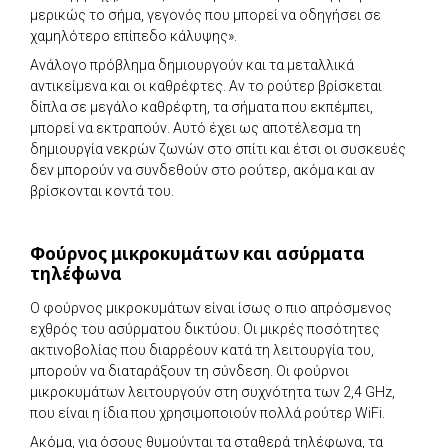
μερικώς το σήμα, γεγονός που μπορεί να οδηγήσει σε
χαμηλότερο επίπεδο κάλυψης».
Ανάλογο πρόβλημα δημιουργούν και τα μεταλλικά
αντικείμενα και οι καθρέφτες. Αν το ρούτερ βρίσκεται
δίπλα σε μεγάλο καθρέφτη, τα σήματα που εκπέμπει,
μπορεί να εκτραπούν. Αυτό έχει ως αποτέλεσμα τη
δημιουργία νεκρών ζωνών στο σπίτι και έτσι οι συσκευές
δεν μπορούν να συνδεθούν στο ρούτερ, ακόμα και αν
βρίσκονται κοντά του.
Φούρνος μικροκυμάτων και ασύρματα
τηλέφωνα
Ο φούρνος μικροκυμάτων είναι ίσως ο πιο απρόσμενος
εχθρός του ασύρματου δικτύου. Οι μικρές ποσότητες
ακτινοβολίας που διαρρέουν κατά τη λειτουργία του,
μπορούν να διαταράξουν τη σύνδεση. Οι φούρνοι
μικροκυμάτων λειτουργούν στη συχνότητα των 2,4 GHz,
που είναι η ίδια που χρησιμοποιούν πολλά ρούτερ WiFi.
Ακόμα, για όσους θυμούνται τα σταθερά τηλέφωνα, τα