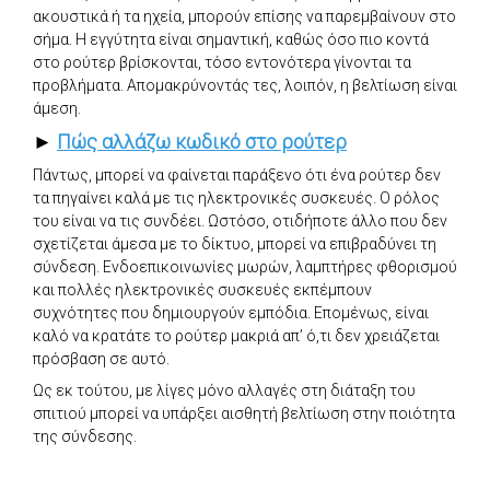
ακουστικά ή τα ηχεία, μπορούν επίσης να παρεμβαίνουν στο
σήμα. Η εγγύτητα είναι σημαντική, καθώς όσο πιο κοντά
στο ρούτερ βρίσκονται, τόσο εντονότερα γίνονται τα
προβλήματα. Απομακρύνοντάς τες, λοιπόν, η βελτίωση είναι
άμεση.
►
Πώς αλλάζω κωδικό στο ρούτερ
Πάντως, μπορεί να φαίνεται παράξενο ότι ένα ρούτερ δεν
τα πηγαίνει καλά με τις ηλεκτρονικές συσκευές. Ο ρόλος
του είναι να τις συνδέει. Ωστόσο, οτιδήποτε άλλο που δεν
σχετίζεται άμεσα με το δίκτυο, μπορεί να επιβραδύνει τη
σύνδεση. Ενδοεπικοινωνίες μωρών, λαμπτήρες φθορισμού
και πολλές ηλεκτρονικές συσκευές εκπέμπουν
συχνότητες που δημιουργούν εμπόδια. Επομένως, είναι
καλό να κρατάτε το ρούτερ μακριά απ’ ό,τι δεν χρειάζεται
πρόσβαση σε αυτό.
Ως εκ τούτου, με λίγες μόνο αλλαγές στη διάταξη του
σπιτιού μπορεί να υπάρξει αισθητή βελτίωση στην ποιότητα
της σύνδεσης.