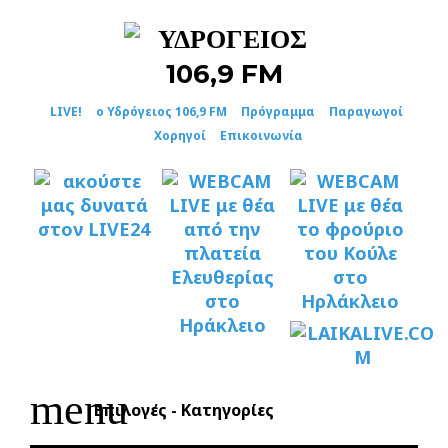
Skip
to
content
LIVE!
ο Υδρόγειος 106,9 FM
Πρόγραμμα
Παραγωγοί
Χορηγοί
Επικοινωνία
menu
Επιλογές - Κατηγορίες