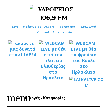
Skip
to
content
LIVE!
ο Υδρόγειος 106,9 FM
Πρόγραμμα
Παραγωγοί
Χορηγοί
Επικοινωνία
menu
Επιλογές - Κατηγορίες