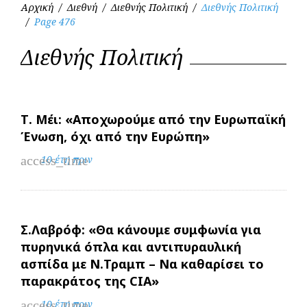
Αρχική
/
Διεθνή
/
Διεθνής Πολιτική
/
Διεθνής Πολιτική
/
Page 476
Κατηγορία:
Διεθνής Πολιτική
Διεθνής
Πολιτική
Τ. Μέι: «Αποχωρούμε από την Ευρωπαϊκή
Ένωση, όχι από την Ευρώπη»
access_time
10 έτη πριν
Σ.Λαβρόφ: «Θα κάνουμε συμφωνία για
πυρηνικά όπλα και αντιπυραυλική
ασπίδα με Ν.Τραμπ – Να καθαρίσει το
παρακράτος της CIA»
access_time
10 έτη πριν