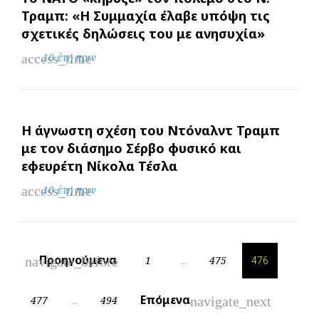
Τραμπ: «Η Συμμαχία έλαβε υπόψη τις
σχετικές δηλώσεις του με ανησυχία»
access_time
10 έτη πριν
Η άγνωστη σχέση του Ντόναλντ Τραμπ
με τον διάσημο Σέρβο φυσικό και
εφευρέτη Νίκολα Τέσλα
access_time
10 έτη πριν
Πλοήγηση
Προηγούμενα
navigate_before
1
475
…
476
άρθρων
Επόμενα
navigate_next
477
494
…