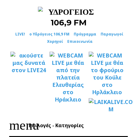
Skip
to
content
LIVE!
ο Υδρόγειος 106,9 FM
Πρόγραμμα
Παραγωγοί
Χορηγοί
Επικοινωνία
menu
Επιλογές - Κατηγορίες