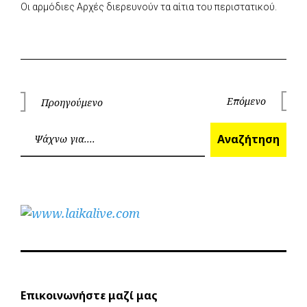
Οι αρμόδιες Αρχές διερευνούν τα αίτια του περιστατικού.
Πλοήγηση
Επόμενο
Προηγούμενο
Επόμεν
Προηγούμενο
άρθρων
Ανα
Αναζήτηση
Επικοινωνήστε μαζί μας