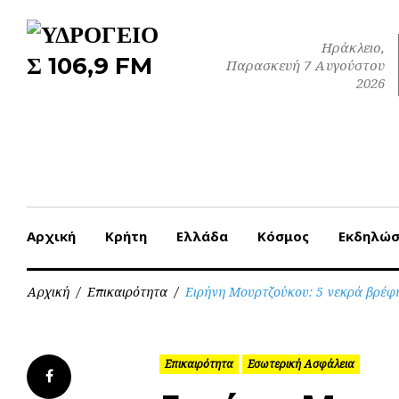
Skip
to
Ηράκλειο,
content
Παρασκευή 7 Αυγούστου
2026
Αρχική
Κρήτη
Ελλάδα
Κόσμος
Εκδηλώσ
Αρχική
/
Επικαιρότητα
/
Ειρήνη Μουρτζούκου: 5 νεκρά βρέφη
Επικαιρότητα
Εσωτερική Ασφάλεια
Facebook