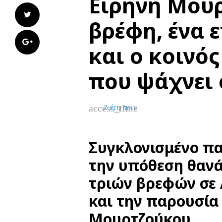
Ειρήνη Μουρ
Twitter
βρέφη, ένα 
Google+
και ο κοινό
που ψάχνει 
access_time
2 έτη πριν
Συγκλονισμένο πα
την υπόθεση θαν
τριών βρεφών σε 
και την παρουσία
Μουρτζούκου.