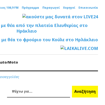
ειος 106,9 FM
Πρόγραμμα
Παραγωγοί
Χορηγοί
Επικοινωνία
Auto/Moto
 εισαγγελέας
Ανα
Αναζήτηση