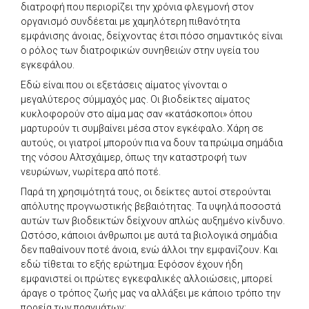
διατροφή που περιορίζει την χρόνια φλεγμονή στον
οργανισμό συνδέεται με χαμηλότερη πιθανότητα
εμφάνισης άνοιας, δείχνοντας έτσι πόσο σημαντικός είναι
ο ρόλος των διατροφικών συνηθειών στην υγεία του
εγκεφάλου.
Εδώ είναι που οι εξετάσεις αίματος γίνονται ο
μεγαλύτερος σύμμαχός μας. Οι βιοδείκτες αίματος
κυκλοφορούν στο αίμα μας σαν «κατάσκοποι» όπου
μαρτυρούν τι συμβαίνει μέσα στον εγκέφαλο. Χάρη σε
αυτούς, οι γιατροί μπορούν πια να δουν τα πρώιμα σημάδια
της νόσου Αλτσχάιμερ, όπως την καταστροφή των
νευρώνων, νωρίτερα από ποτέ.
Παρά τη χρησιμότητά τους, οι δείκτες αυτοί στερούνται
απόλυτης προγνωστικής βεβαιότητας. Τα υψηλά ποσοστά
αυτών των βιοδεικτών δείχνουν απλώς αυξημένο κίνδυνο.
Ωστόσο, κάποιοι άνθρωποι με αυτά τα βιολογικά σημάδια
δεν παθαίνουν ποτέ άνοια, ενώ άλλοι την εμφανίζουν. Και
εδώ τίθεται το εξής ερώτημα: Εφόσον έχουν ήδη
εμφανιστεί οι πρώτες εγκεφαλικές αλλοιώσεις, μπορεί
άραγε ο τρόπος ζωής μας να αλλάξει με κάποιο τρόπο την
πορεία των πραγμάτων;