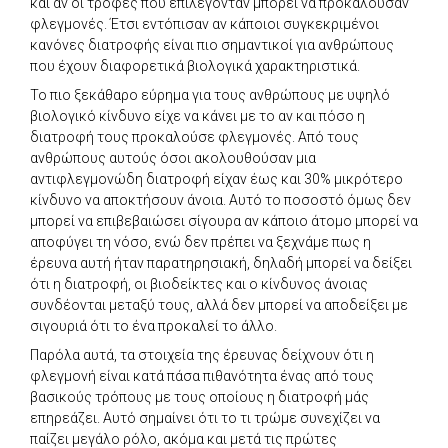
και αν οι τροφές που επιλέγονταν μπορεί να προκαλούσαν
φλεγμονές. Έτσι εντόπισαν αν κάποιοι συγκεκριμένοι
κανόνες διατροφής είναι πιο σημαντικοί για ανθρώπους
που έχουν διαφορετικά βιολογικά χαρακτηριστικά.
Το πιο ξεκάθαρο εύρημα για τους ανθρώπους με υψηλό
βιολογικό κίνδυνο είχε να κάνει με το αν και πόσο η
διατροφή τους προκαλούσε φλεγμονές. Από τους
ανθρώπους αυτούς όσοι ακολουθούσαν μια
αντιφλεγμονώδη διατροφή είχαν έως και 30% μικρότερο
κίνδυνο να αποκτήσουν άνοια. Αυτό το ποσοστό όμως δεν
μπορεί να επιβεβαιώσει σίγουρα αν κάποιο άτομο μπορεί να
αποφύγει τη νόσο, ενώ δεν πρέπει να ξεχνάμε πως η
έρευνα αυτή ήταν παρατηρησιακή, δηλαδή μπορεί να δείξει
ότι η διατροφή, οι βιοδείκτες και ο κίνδυνος άνοιας
συνδέονται μεταξύ τους, αλλά δεν μπορεί να αποδείξει με
σιγουριά ότι το ένα προκαλεί το άλλο.
Παρόλα αυτά, τα στοιχεία της έρευνας δείχνουν ότι η
φλεγμονή είναι κατά πάσα πιθανότητα ένας από τους
βασικούς τρόπους με τους οποίους η διατροφή μάς
επηρεάζει. Αυτό σημαίνει ότι το τι τρώμε συνεχίζει να
παίζει μεγάλο ρόλο, ακόμα και μετά τις πρώτες