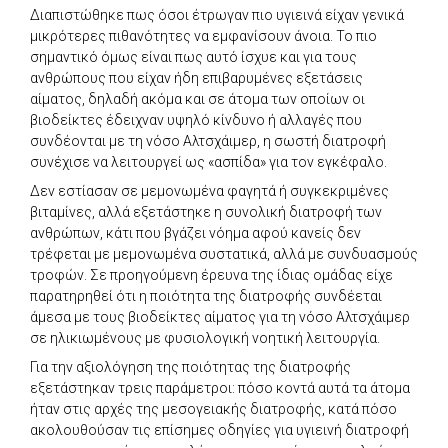
Διαπιστώθηκε πως όσοι έτρωγαν πιο υγιεινά είχαν γενικά
μικρότερες πιθανότητες να εμφανίσουν άνοια. Το πιο
σημαντικό όμως είναι πως αυτό ίσχυε και για τους
ανθρώπους που είχαν ήδη επιβαρυμένες εξετάσεις
αίματος, δηλαδή ακόμα και σε άτομα των οποίων οι
βιοδείκτες έδειχναν υψηλό κίνδυνο ή αλλαγές που
συνδέονται με τη νόσο Αλτσχάιμερ, η σωστή διατροφή
συνέχισε να λειτουργεί ως «ασπίδα» για τον εγκέφαλο.
Δεν εστίασαν σε μεμονωμένα φαγητά ή συγκεκριμένες
βιταμίνες, αλλά εξετάστηκε η συνολική διατροφή των
ανθρώπων, κάτι που βγάζει νόημα αφού κανείς δεν
τρέφεται με μεμονωμένα συστατικά, αλλά με συνδυασμούς
τροφών. Σε προηγούμενη έρευνα της ίδιας ομάδας είχε
παρατηρηθεί ότι η ποιότητα της διατροφής συνδέεται
άμεσα με τους βιοδείκτες αίματος για τη νόσο Αλτσχάιμερ
σε ηλικιωμένους με φυσιολογική νοητική λειτουργία.
Για την αξιολόγηση της ποιότητας της διατροφής
εξετάστηκαν τρεις παράμετροι: πόσο κοντά αυτά τα άτομα
ήταν στις αρχές της μεσογειακής διατροφής, κατά πόσο
ακολουθούσαν τις επίσημες οδηγίες για υγιεινή διατροφή