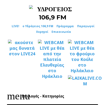
Skip
to
content
LIVE!
ο Υδρόγειος 106,9 FM
Πρόγραμμα
Παραγωγοί
Χορηγοί
Επικοινωνία
menu
Επιλογές - Κατηγορίες