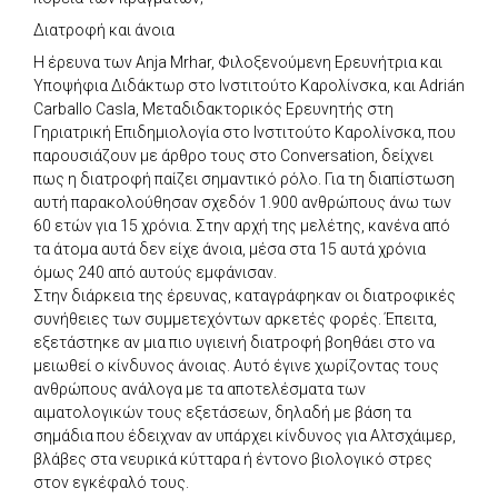
Διατροφή και άνοια
Η έρευνα των Anja Mrhar, Φιλοξενούμενη Ερευνήτρια και
Υποψήφια Διδάκτωρ στο Ινστιτούτο Καρολίνσκα, και Adrián
Carballo Casla, Μεταδιδακτορικός Ερευνητής στη
Γηριατρική Επιδημιολογία στο Ινστιτούτο Καρολίνσκα, που
παρουσιάζουν με άρθρο τους στο Conversation, δείχνει
πως η διατροφή παίζει σημαντικό ρόλο. Για τη διαπίστωση
αυτή παρακολούθησαν σχεδόν 1.900 ανθρώπους άνω των
60 ετών για 15 χρόνια. Στην αρχή της μελέτης, κανένα από
τα άτομα αυτά δεν είχε άνοια, μέσα στα 15 αυτά χρόνια
όμως 240 από αυτούς εμφάνισαν.
Στην διάρκεια της έρευνας, καταγράφηκαν οι διατροφικές
συνήθειες των συμμετεχόντων αρκετές φορές. Έπειτα,
εξετάστηκε αν μια πιο υγιεινή διατροφή βοηθάει στο να
μειωθεί ο κίνδυνος άνοιας. Αυτό έγινε χωρίζοντας τους
ανθρώπους ανάλογα με τα αποτελέσματα των
αιματολογικών τους εξετάσεων, δηλαδή με βάση τα
σημάδια που έδειχναν αν υπάρχει κίνδυνος για Αλτσχάιμερ,
βλάβες στα νευρικά κύτταρα ή έντονο βιολογικό στρες
στον εγκέφαλό τους.