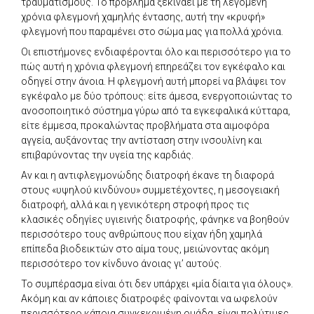
τραυματισμούς. Το πρόβλημα ξεκινάει με τη λεγόμενη
χρόνια φλεγμονή χαμηλής έντασης, αυτή την «κρυφή»
φλεγμονή που παραμένει στο σώμα μας για πολλά χρόνια.
Οι επιστήμονες ενδιαφέρονται όλο και περισσότερο για το
πώς αυτή η χρόνια φλεγμονή επηρεάζει τον εγκέφαλο και
οδηγεί στην άνοια. Η φλεγμονή αυτή μπορεί να βλάψει τον
εγκέφαλο με δύο τρόπους: είτε άμεσα, ενεργοποιώντας το
ανοσοποιητικό σύστημα γύρω από τα εγκεφαλικά κύτταρα,
είτε έμμεσα, προκαλώντας προβλήματα στα αιμοφόρα
αγγεία, αυξάνοντας την αντίσταση στην ινσουλίνη και
επιβαρύνοντας την υγεία της καρδιάς.
Αν και η αντιφλεγμονώδης διατροφή έκανε τη διαφορά
στους «υψηλού κινδύνου» συμμετέχοντες, η μεσογειακή
διατροφή, αλλά και η γενικότερη στροφή προς τις
κλασικές οδηγίες υγιεινής διατροφής, φάνηκε να βοηθούν
περισσότερο τους ανθρώπους που είχαν ήδη χαμηλά
επίπεδα βιοδεικτών στο αίμα τους, μειώνοντας ακόμη
περισσότερο τον κίνδυνο άνοιας γι’ αυτούς.
Το συμπέρασμα είναι ότι δεν υπάρχει «μία δίαιτα για όλους».
Ακόμη και αν κάποιες διατροφές φαίνονται να ωφελούν
περισσότερο κάποια συγκεκριμένη ομάδα, είναι πολύτιμες