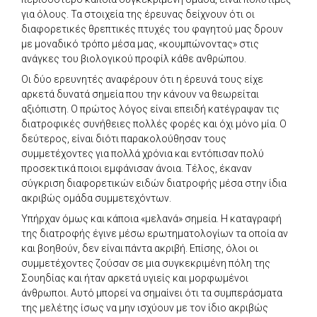
για όλους. Τα στοιχεία της έρευνας δείχνουν ότι οι
διαφορετικές θρεπτικές πτυχές του φαγητού μας δρουν
με μοναδικό τρόπο μέσα μας, «κουμπώνοντας» στις
ανάγκες του βιολογικού προφίλ κάθε ανθρώπου.
Oι δύο ερευνητές αναφέρουν ότι η έρευνά τους είχε
αρκετά δυνατά σημεία που την κάνουν να θεωρείται
αξιόπιστη. Ο πρώτος λόγος είναι επειδή κατέγραψαν τις
διατροφικές συνήθειες πολλές φορές και όχι μόνο μία. Ο
δεύτερος, είναι διότι παρακολούθησαν τους
συμμετέχοντες για πολλά χρόνια και εντόπισαν πολύ
προσεκτικά ποιοι εμφάνισαν άνοια. Τέλος, έκαναν
σύγκριση διαφορετικών ειδών διατροφής μέσα στην ίδια
ακριβώς ομάδα συμμετεχόντων.
Υπήρχαν όμως και κάποια «μελανά» σημεία. Η καταγραφή
της διατροφής έγινε μέσω ερωτηματολογίων τα οποία αν
και βοηθούν, δεν είναι πάντα ακριβή. Επίσης, όλοι οι
συμμετέχοντες ζούσαν σε μια συγκεκριμένη πόλη της
Σουηδίας και ήταν αρκετά υγιείς και μορφωμένοι
άνθρωποι. Αυτό μπορεί να σημαίνει ότι τα συμπεράσματα
της μελέτης ίσως να μην ισχύουν με τον ίδιο ακριβώς