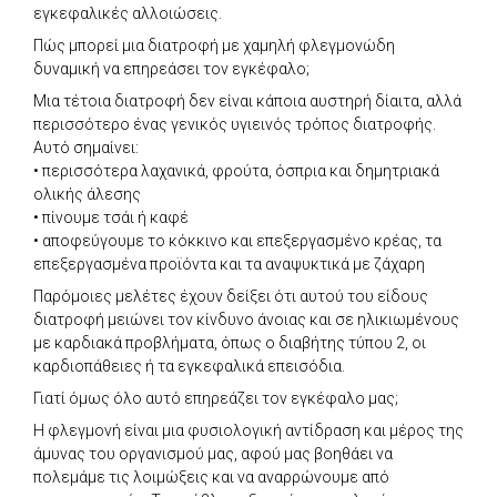
εγκεφαλικές αλλοιώσεις.
Πώς μπορεί μια διατροφή με χαμηλή φλεγμονώδη
δυναμική να επηρεάσει τον εγκέφαλο;
Μια τέτοια διατροφή δεν είναι κάποια αυστηρή δίαιτα, αλλά
περισσότερο ένας γενικός υγιεινός τρόπος διατροφής.
Αυτό σημαίνει:
• περισσότερα λαχανικά, φρούτα, όσπρια και δημητριακά
ολικής άλεσης
• πίνουμε τσάι ή καφέ
• αποφεύγουμε το κόκκινο και επεξεργασμένο κρέας, τα
επεξεργασμένα προϊόντα και τα αναψυκτικά με ζάχαρη
Παρόμοιες μελέτες έχουν δείξει ότι αυτού του είδους
διατροφή μειώνει τον κίνδυνο άνοιας και σε ηλικιωμένους
με καρδιακά προβλήματα, όπως ο διαβήτης τύπου 2, οι
καρδιοπάθειες ή τα εγκεφαλικά επεισόδια.
Γιατί όμως όλο αυτό επηρεάζει τον εγκέφαλο μας;
Η φλεγμονή είναι μια φυσιολογική αντίδραση και μέρος της
άμυνας του οργανισμού μας, αφού μας βοηθάει να
πολεμάμε τις λοιμώξεις και να αναρρώνουμε από