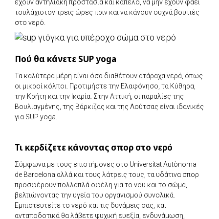
έχουν αντηλιακή προστασία και καπέλο, να μην έχουν φάει
τουλάχιστον τρεις ώρες πριν και να κάνουν συχνά βουτιές
στο νερό.
Πού θα κάνετε SUP yoga
Τα καλύτερα μέρη είναι όσα διαθέτουν ατάραχα νερά, όπως
οι μικροί κόλποι. Προτιμήστε την Ελαφόνησο, τα Κύθηρα,
την Κρήτη και την Ικαρία. Στην Αττική, οι παραλίες της
Βουλιαγμένης, της Βάρκιζας και της Λούτσας είναι ιδανικές
για SUP yoga.
Τι κερδίζετε κάνοντας σπορ στο νερό
Σύμφωνα με τους επιστήμονες στο Universitat Autònoma
de Barcelona αλλά και τους λάτρεις τους, τα υδάτινα σπορ
προσφέρουν πολλαπλά οφέλη για το νου και το σώμα,
βελτιώνοντας την υγεία του οργανισμού συνολικά.
Εμπιστευτείτε το νερό και τις δυνάμεις σας, και
ανταποδοτικά θα λάβετε ψυχική ευεξία, ενδυνάμωση,