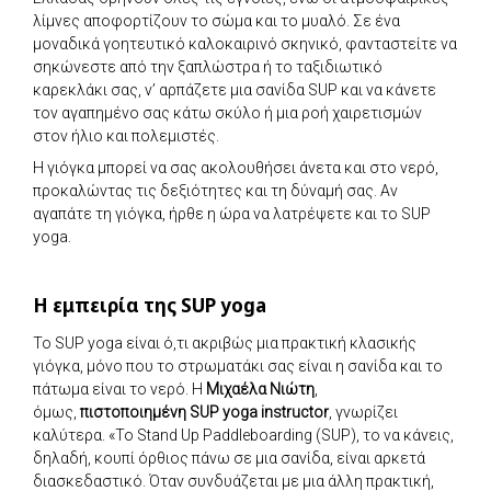
λίμνες αποφορτίζουν το σώμα και το μυαλό. Σε ένα
μοναδικά γοητευτικό καλοκαιρινό σκηνικό, φανταστείτε να
σηκώνεστε από την ξαπλώστρα ή το ταξιδιωτικό
καρεκλάκι σας, ν’ αρπάζετε μια σανίδα SUP και να κάνετε
τον αγαπημένο σας κάτω σκύλο ή μια ροή χαιρετισμών
στον ήλιο και πολεμιστές.
Η γιόγκα μπορεί να σας ακολουθήσει άνετα και στο νερό,
προκαλώντας τις δεξιότητες και τη δύναμή σας. Αν
αγαπάτε τη γιόγκα, ήρθε η ώρα να λατρέψετε και το SUP
yoga.
Η εμπειρία της SUP
yoga
Το SUP yoga είναι ό,τι ακριβώς μια πρακτική κλασικής
γιόγκα, μόνο που το στρωματάκι σας είναι η σανίδα και το
πάτωμα είναι το νερό. Η
Μιχαέλα Νιώτη
,
όμως,
πιστοποιημένη
SUP
yoga
instructor
, γνωρίζει
καλύτερα. «Το Stand Up Paddleboarding (SUP), το να κάνεις,
δηλαδή, κουπί όρθιος πάνω σε μια σανίδα, είναι αρκετά
διασκεδαστικό. Όταν συνδυάζεται με μια άλλη πρακτική,