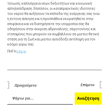
τόνωση, καλλιέργεια νέων δεξιοτήτων και κοινωνική
αλληλεπίδραση. Επιπλέον, οι καταπραϋντικές ιδιότητες
του νερού θα αυξήσουν τα επίπεδα της ενέργειάς σας ενώ
η έντονη άσκηση και η προσπάθεια να κρατηθείτε στην
επιφάνεια και να διατηρήσετε την ισορροπία σας θα
οδηγήσουν στην έκκριση αδρεναλίνης, σεροτονίνης και
ντοπαμίνης που μπορούν να συμβάλλουν σε μια πιο θετική
στάση για τη ζωή και μια πιο αισιόδοξη αντίληψη για τον
κόσμο γύρω σας.
ΠΗΓΗ
vita.gr
Πλοήγηση
Επόμενο
Προηγούμενο
Επόμεν
Προηγούμενο
άρθρων
Ανα
Αναζήτηση