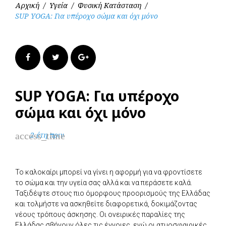
Αρχική
/
Υγεία
/
Φυσική Κατάσταση
/
SUP YOGA: Για υπέροχο σώμα και όχι μόνο
Facebook
Twitter
Google+
SUP YOGA: Για υπέροχο
σώμα και όχι μόνο
access_time
2 έτη πριν
Το καλοκαίρι μπορεί να γίνει η αφορμή για να φροντίσετε
το σώμα και την υγεία σας αλλά και να περάσετε καλά.
Ταξιδέψτε στους πιο όμορφους προορισμούς της Ελλάδας
και τολμήστε να ασκηθείτε διαφορετικά, δοκιμάζοντας
νέους τρόπους άσκησης. Οι ονειρικές παραλίες της
Ελλάδας σβήνουν όλες τις έγνοιες, ενώ οι ατμοσφαιρικές