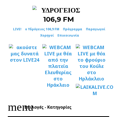
Skip
to
content
LIVE!
ο Υδρόγειος 106,9 FM
Πρόγραμμα
Παραγωγοί
Χορηγοί
Επικοινωνία
menu
Επιλογές - Κατηγορίες