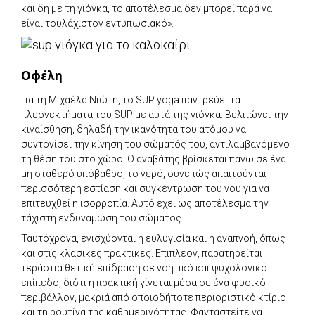
και δη με τη γιόγκα, το αποτέλεσμα δεν μπορεί παρά να
είναι τουλάχιστον εντυπωσιακό».
Οφέλη
Για τη Μιχαέλα Νιώτη, το SUP yoga παντρεύει τα
πλεονεκτήματα του SUP με αυτά της γιόγκα. Βελτιώνει την
κιναίσθηση, δηλαδή την ικανότητα του ατόμου να
συντονίσει την κίνηση του σώματός του, αντιλαμβανόμενο
τη θέση του στο χώρο. Ο αναβάτης βρίσκεται πάνω σε ένα
μη σταθερό υπόβαθρο, το νερό, συνεπώς απαιτούνται
περισσότερη εστίαση και συγκέντρωση του νου για να
επιτευχθεί η ισορροπία. Αυτό έχει ως αποτέλεσμα την
τάχιστη ενδυνάμωση του σώματος.
Ταυτόχρονα, ενισχύονται η ευλυγισία και η αναπνοή, όπως
και στις κλασικές πρακτικές. Επιπλέον, παρατηρείται
τεράστια θετική επίδραση σε νοητικό και ψυχολογικό
επίπεδο, διότι η πρακτική γίνεται μέσα σε ένα φυσικό
περιβάλλον, μακριά από οποιοδήποτε περιοριστικό κτίριο
και τη ρουτίνα της καθημερινότητας. Φανταστείτε να