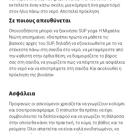
εκτελείτε έναν κάτω σκύλο, μια κόμπρα ή ένα χαιρετισμό
στον ήλιο πάνω στο νερό. Αποτελεί πρόκληση.
Σε ποιους απευθύνεται
Οποιοσδήποτε μπορεί να ξεκινήσει SUP yoga. Η Μιχαέλα
Νιώτη επισημαίνει: «Θα πρέπει πρώτα να μάθετε τις
βασικές αρχές του SUP, δηλαδή να εξοικειωθείτε με το να
στέκεστε πάνω στη σανίδα στο νερό, να μεταφέρεστε από
την καθιστή στην όρθια θέση, να διαμοιράζετε το βάρος
σας στη σανίδα, να γνωρίζετε πώς να πέφτετε με ασφάλεια
στο νερό και να επιστρέφετε στη σανίδα. Και ακολουθεί η
πρόκληση της βινιάσα».
Ασφάλεια
Προφανώς οι ασκούμενοι χρειάζεται να γνωρίζουν κολύμπι
και όσα προαναφέραμε. Ο instructor θα πρέπει να έχει
συμβουλευτεί τα δελτία καιρού και να γνωρίζει τη θάλασσα
στην οποία θα κάνει την πρακτική, το κύμα, το βάθος και τα
ρεύματα. Όλοι απαιτείται να είναι καλά ενυδατωμένοι, να