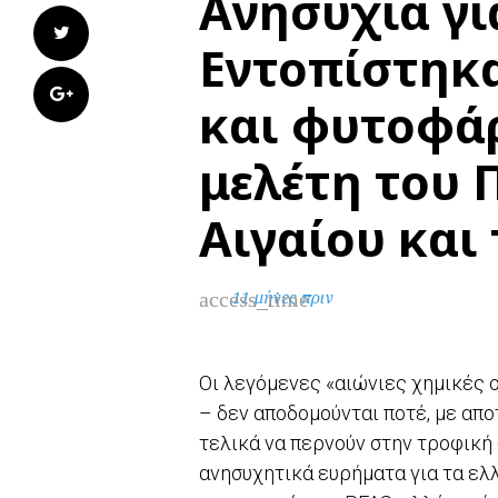
Ανησυχία γι
Twitter
Εντοπίστηκα
Google+
και φυτοφά
μελέτη του 
Αιγαίου και
access_time
11 μήνες πριν
Οι λεγόμενες «αιώνιες χημικές 
– δεν αποδομούνται ποτέ, με απ
τελικά να περνούν στην τροφική
ανησυχητικά ευρήματα για τα ελ