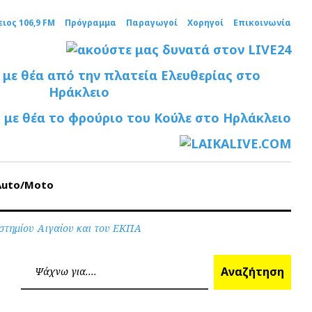
ειος 106,9 FM
Πρόγραμμα
Παραγωγοί
Χορηγοί
Επικοινωνία
Auto/Moto
ιστημίου Αιγαίου και του ΕΚΠΑ
Ανα
Αναζήτηση