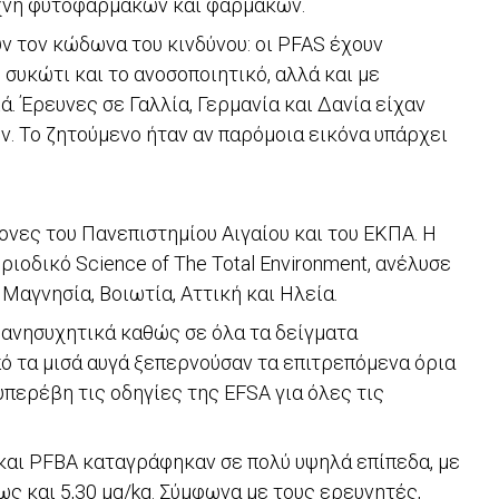
ίχνη φυτοφαρμάκων και φαρμάκων.
υν τον κώδωνα του κινδύνου: οι PFAS έχουν
 συκώτι και το ανοσοποιητικό, αλλά και με
. Έρευνες σε Γαλλία, Γερμανία και Δανία είχαν
ν. Το ζητούμενο ήταν αν παρόμοια εικόνα υπάρχει
ονες του Πανεπιστημίου Αιγαίου και του ΕΚΠΑ. Η
ριοδικό Science of The Total Environment, ανέλυσε
 Μαγνησία, Βοιωτία, Αττική και Ηλεία.
 ανησυχητικά καθώς σε όλα τα δείγματα
ό τα μισά αυγά ξεπερνούσαν τα επιτρεπόμενα όρια
 υπερέβη τις οδηγίες της EFSA για όλες τις
 και PFBA καταγράφηκαν σε πολύ υψηλά επίπεδα, με
ς και 5,30 μg/kg. Σύμφωνα με τους ερευνητές,