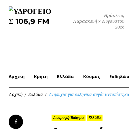
Skip
to
Ηράκλειο,
content
Παρασκευή 7 Αυγούστου
2026
Αρχική
Κρήτη
Ελλάδα
Κόσμος
Εκδηλώσ
Αρχική
/
Ελλάδα
/
Ανησυχία για ελληνικά αυγά: Εντοπίστηκ
Διατροφή-Τρόφιμα
Ελλάδα
Facebook