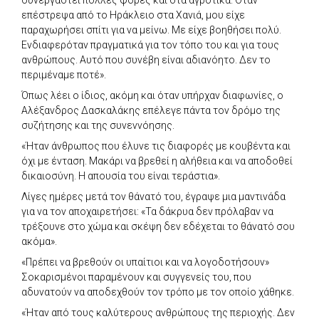
επέστρεψα από το Ηράκλειο στα Χανιά, μου είχε
παραχωρήσει σπίτι για να μείνω. Με είχε βοηθήσει πολύ.
Ενδιαφερόταν πραγματικά για τον τόπο του και για τους
ανθρώπους. Αυτό που συνέβη είναι αδιανόητο. Δεν το
περιμέναμε ποτέ».
Όπως λέει ο ίδιος, ακόμη και όταν υπήρχαν διαφωνίες, ο
Αλέξανδρος Δασκαλάκης επέλεγε πάντα τον δρόμο της
συζήτησης και της συνεννόησης.
«Ήταν άνθρωπος που έλυνε τις διαφορές με κουβέντα και
όχι με ένταση. Μακάρι να βρεθεί η αλήθεια και να αποδοθεί
δικαιοσύνη. Η απουσία του είναι τεράστια».
Λίγες ημέρες μετά τον θάνατό του, έγραψε μια μαντινάδα
για να τον αποχαιρετήσει: «Τα δάκρυα δεν πρόλαβαν να
τρέξουνε στο χώμα και σκέψη δεν εδέχεται το θάνατό σου
ακόμα».
«Πρέπει να βρεθούν οι υπαίτιοι και να λογοδοτήσουν»
Σοκαρισμένοι παραμένουν και συγγενείς του, που
αδυνατούν να αποδεχθούν τον τρόπο με τον οποίο χάθηκε.
«Ήταν από τους καλύτερους ανθρώπους της περιοχής. Δεν