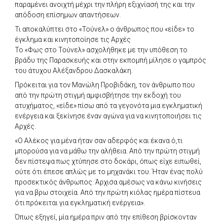
παραμένει ανοιχτή μέχρι την πλήρη εξιχνίασή της και την
απόδοση επίσημων απαντήσεων.
Τι αποκαλύπτει στο «Τούνελ» ο άνθρωπος που «είδε» το
έγκλημα και κινητοποίησε τις Αρχές
Το «Φως στο Τούνελ» ασχολήθηκε με την υπόθεση το
βράδυ της Παρασκευής και στην εκπομπή μίλησε ο γαμπρός
του άτυχου Αλέξανδρου Δασκαλάκη.
Πρόκειται για τον Μανώλη Προβιδάκη, τον άνθρωπο που
από την πρώτη στιγμή αμφισβήτησε την εκδοχή του
ατυχήματος, «είδε» πίσω από τα γεγονότα μια εγκληματική
ενέργεια και ξεκίνησε έναν αγώνα για να κινητοποιήσει τις
Αρχές.
«Ο Αλέκος για μένα ήταν σαν αδερφός και έκανα ό,τι
μπορούσα για να μάθω την αλήθεια. Από την πρώτη στιγμή
δεν πίστεψα πως χτύπησε στο δοκάρι, όπως είχε ειπωθεί,
ούτε ότι έπεσε απλώς με το μηχανάκι του. Ήταν ένας πολύ
προσεκτικός άνθρωπος. Άρχισα αμέσως να κάνω κινήσεις
για να βρω στοιχεία. Από την πρώτη κιόλας ημέρα πίστευα
ότι πρόκειται για εγκληματική ενέργεια».
Όπως εξηγεί, μία ημέρα πριν από την επίθεση βρίσκονταν