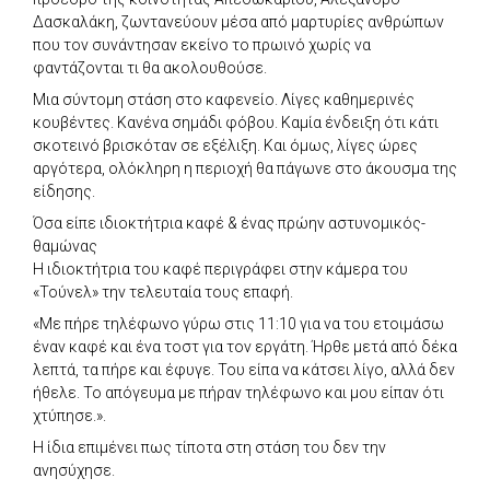
Δασκαλάκη, ζωντανεύουν μέσα από μαρτυρίες ανθρώπων
που τον συνάντησαν εκείνο το πρωινό χωρίς να
φαντάζονται τι θα ακολουθούσε.
Μια σύντομη στάση στο καφενείο. Λίγες καθημερινές
κουβέντες. Κανένα σημάδι φόβου. Καμία ένδειξη ότι κάτι
σκοτεινό βρισκόταν σε εξέλιξη. Και όμως, λίγες ώρες
αργότερα, ολόκληρη η περιοχή θα πάγωνε στο άκουσμα της
είδησης.
Όσα είπε ιδιοκτήτρια καφέ & ένας πρώην αστυνομικός-
θαμώνας
Η ιδιοκτήτρια του καφέ περιγράφει στην κάμερα του
«Τούνελ» την τελευταία τους επαφή.
«Με πήρε τηλέφωνο γύρω στις 11:10 για να του ετοιμάσω
έναν καφέ και ένα τοστ για τον εργάτη. Ήρθε μετά από δέκα
λεπτά, τα πήρε και έφυγε. Του είπα να κάτσει λίγο, αλλά δεν
ήθελε. Το απόγευμα με πήραν τηλέφωνο και μου είπαν ότι
χτύπησε.».
Η ίδια επιμένει πως τίποτα στη στάση του δεν την
ανησύχησε.