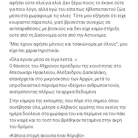
αφήσει ούτε ελιά για ελιά. Δεν ξέρω ποιος το έκανε ούτε
για ποιο λόγο, αλλά εγώ του είπα πως έβλεπα παντού ζώα
μέσα στα χωράφια με τις ελιές. Τότε μου εξήγησε ότι είχε
κουραστεί πάρα πολύ, γιατί βρισκόταν συνεχώς σε
αντιπαραθέσεις με βοσκούς και δεν είχε καμία στήριξη
ούτε από τη Δασονομία ούτε από την Αστυνομία.
“Μας έχουν αφήσει μόνους και τσακώνομαι με όλους”, μου
είχε πει χαρακτηριστικά».
«Όλα έγιναν μέσα σε λίγα λεπτά…»
Ο θάνατος του 49χρονου προέδρου της κοινότητας στο
Απεσωκάρι Ηρακλείου, Αλέξανδρου Δασκαλάκη,
επανέρχεται στο μικροσκόπιο των Αρχών, μετά το
ιατροδικαστικό πόρισμα που «δείχνει» ανθρωποκτονία,
ανατρέποντας πλήρως τα αρχικά δεδομένα.
Στην κάμερα της εκπομπής, που πήγε στο σημείο όπου
συνέβησαν όλα, μίλησε ο Αλβανός εργάτης που εκείνη την
ημέρα δούλευε στα χωράφια του και περίμενε να του πάει
τον καφέ και το τοστ που βρέθηκαν πεταμένα στην άκρη
του δρόμου.
«Κάποια στιγμή άκουσα έναν θόρυβο»