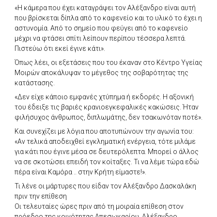
«Η κάμερα που έχει καταγράψει τον Αλέξανδρο είναι αυτή
που βρίσκεται δίπλα από το καφενείο και το υλικό το έχει η
αστυνομία. Από το σημείο που φεύγει από το καφενείο
μέχρι να φτάσει σπίτι λείπουν περίπου τέσσερα λεπτά.
Πιστεύω ότι εκεί έγινε κάτι».
Όπως λέει, οι εξετάσεις που του έκαναν στο Κέντρο Υγείας
Μοιρών αποκάλυψαν το μέγεθος της σοβαρότητας της
κατάστασης.
«Δεν είχε κάποιο εμφανές χτύπημα ή εκδορές. Η αξονική
του έδειξε τις βαριές κρανιοεγκεφαλικές κακώσεις. Ήταν
φιλήσυχος άνθρωπος, διπλωμάτης, δεν τσακωνόταν ποτέ».
Και συνεχίζει με λόγια που αποτυπώνουν την αγωνία του:
«Αν τελικά αποδειχθεί εγκληματική ενέργεια, τότε μιλάμε
για κάτι που έγινε μέσα σε δευτερόλεπτα. Μπορεί ο άλλος
να σε σκοτώσει επειδή τον κοίταξες. Τι να λέμε τώρα εδώ
πέρα είναι Καμόρα .. στην Κρήτη είμαστε!».
Τι λένε οι μάρτυρες που είδαν τον Αλέξανδρο Δασκαλάκη
πριν την επίθεση
Οι τελευταίες ώρες πριν από τη μοιραία επίθεση στον
πρόεδρο της κοινότητας Απεσωκαρίου, Αλέξανδρο