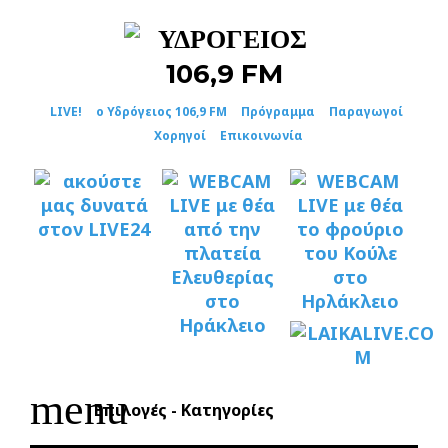
Skip
to
content
LIVE!
ο Υδρόγειος 106,9 FM
Πρόγραμμα
Παραγωγοί
Χορηγοί
Επικοινωνία
menu
Επιλογές - Κατηγορίες