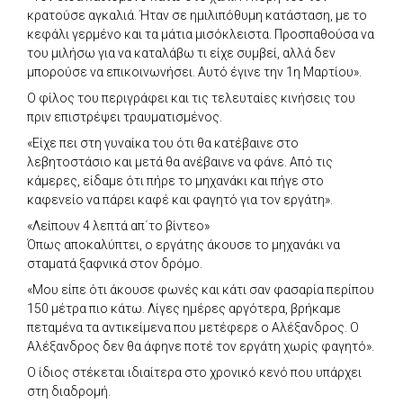
κρατούσε αγκαλιά. Ήταν σε ημιλιπόθυμη κατάσταση, με το
κεφάλι γερμένο και τα μάτια μισόκλειστα. Προσπαθούσα να
του μιλήσω για να καταλάβω τι είχε συμβεί, αλλά δεν
μπορούσε να επικοινωνήσει. Αυτό έγινε την 1η Μαρτίου».
Ο φίλος του περιγράφει και τις τελευταίες κινήσεις του
πριν επιστρέψει τραυματισμένος.
«Είχε πει στη γυναίκα του ότι θα κατέβαινε στο
λεβητοστάσιο και μετά θα ανέβαινε να φάνε. Από τις
κάμερες, είδαμε ότι πήρε το μηχανάκι και πήγε στο
καφενείο να πάρει καφέ και φαγητό για τον εργάτη».
«Λείπουν 4 λεπτά απ΄το βίντεο»
Όπως αποκαλύπτει, ο εργάτης άκουσε το μηχανάκι να
σταματά ξαφνικά στον δρόμο.
«Μου είπε ότι άκουσε φωνές και κάτι σαν φασαρία περίπου
150 μέτρα πιο κάτω. Λίγες ημέρες αργότερα, βρήκαμε
πεταμένα τα αντικείμενα που μετέφερε ο Αλέξανδρος. Ο
Αλέξανδρος δεν θα άφηνε ποτέ τον εργάτη χωρίς φαγητό».
Ο ίδιος στέκεται ιδιαίτερα στο χρονικό κενό που υπάρχει
στη διαδρομή.