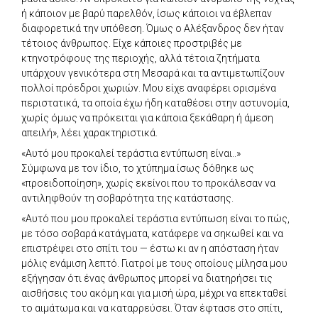
ή κάποιον με βαρύ παρελθόν, ίσως κάποιοι να έβλεπαν
διαφορετικά την υπόθεση. Όμως ο Αλέξανδρος δεν ήταν
τέτοιος άνθρωπος. Είχε κάποιες προστριβές με
κτηνοτρόφους της περιοχής, αλλά τέτοια ζητήματα
υπάρχουν γενικότερα στη Μεσαρά και τα αντιμετωπίζουν
πολλοί πρόεδροι χωριών. Μου είχε αναφέρει ορισμένα
περιστατικά, τα οποία έχω ήδη καταθέσει στην αστυνομία,
χωρίς όμως να πρόκειται για κάποια ξεκάθαρη ή άμεση
απειλή», λέει χαρακτηριστικά.
«Αυτό μου προκαλεί τεράστια εντύπωση είναι..»
Σύμφωνα με τον ίδιο, το χτύπημα ίσως δόθηκε ως
«προειδοποίηση», χωρίς εκείνοι που το προκάλεσαν να
αντιληφθούν τη σοβαρότητα της κατάστασης.
«Αυτό που μου προκαλεί τεράστια εντύπωση είναι το πώς,
με τόσο σοβαρά κατάγματα, κατάφερε να σηκωθεί και να
επιστρέψει στο σπίτι του — έστω κι αν η απόσταση ήταν
μόλις ενάμιση λεπτό. Γιατροί με τους οποίους μίλησα μου
εξήγησαν ότι ένας άνθρωπος μπορεί να διατηρήσει τις
αισθήσεις του ακόμη και για μισή ώρα, μέχρι να επεκταθεί
το αιμάτωμα και να καταρρεύσει. Όταν έφτασε στο σπίτι,