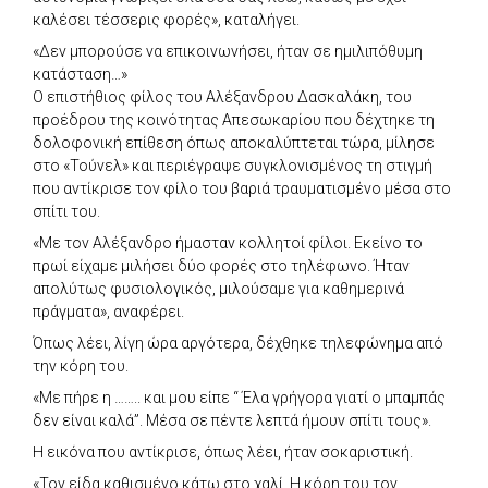
καλέσει τέσσερις φορές», καταλήγει.
«Δεν μπορούσε να επικοινωνήσει, ήταν σε ημιλιπόθυμη
κατάσταση…»
Ο επιστήθιος φίλος του Αλέξανδρου Δασκαλάκη, του
προέδρου της κοινότητας Απεσωκαρίου που δέχτηκε τη
δολοφονική επίθεση όπως αποκαλύπτεται τώρα, μίλησε
στο «Τούνελ» και περιέγραψε συγκλονισμένος τη στιγμή
που αντίκρισε τον φίλο του βαριά τραυματισμένο μέσα στο
σπίτι του.
«Με τον Αλέξανδρο ήμασταν κολλητοί φίλοι. Εκείνο το
πρωί είχαμε μιλήσει δύο φορές στο τηλέφωνο. Ήταν
απολύτως φυσιολογικός, μιλούσαμε για καθημερινά
πράγματα», αναφέρει.
Όπως λέει, λίγη ώρα αργότερα, δέχθηκε τηλεφώνημα από
την κόρη του.
«Με πήρε η …….. και μου είπε “ Έλα γρήγορα γιατί ο μπαμπάς
δεν είναι καλά”. Μέσα σε πέντε λεπτά ήμουν σπίτι τους».
Η εικόνα που αντίκρισε, όπως λέει, ήταν σοκαριστική.
«Τον είδα καθισμένο κάτω στο χαλί. Η κόρη του τον