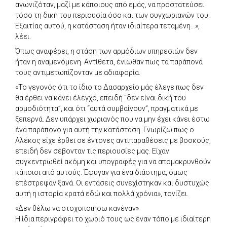
αγωνιζόταν, μαζί με κάποιους από εμάς, να προστατεύσει
τόσο τη δική του περιουσία όσο και των συγχωριανών του.
Εξαιτίας αυτού, η κατάσταση ήταν ιδιαίτερα τεταμένη…»,
λέει.
Όπως αναφέρει, η στάση των αρμόδιων υπηρεσιών δεν
ήταν η αναμενόμενη. Αντίθετα, ένιωθαν πως τα παράπονά
τους αντιμετωπίζονταν με αδιαφορία.
«Το γεγονός ότι το ίδιο το Δασαρχείο μάς έλεγε πως δεν
θα έρθει να κάνει έλεγχο, επειδή “δεν είναι δική του
αρμοδιότητα”, και ότι “αυτά συμβαίνουν”, πραγματικά με
ξεπερνά. Δεν υπάρχει χωριανός που να μην έχει κάνει έστω
ένα παράπονο για αυτή την κατάσταση. Γνωρίζω πως ο
Αλέκος είχε έρθει σε έντονες αντιπαραθέσεις με βοσκούς,
επειδή δεν σέβονταν τις περιουσίες μας. Είχαν
συγκεντρωθεί ακόμη και υπογραφές για να απομακρυνθούν
κάποιοι από αυτούς. Έφυγαν για ένα διάστημα, όμως
επέστρεψαν ξανά. Οι εντάσεις συνεχίστηκαν και δυστυχώς
αυτή η ιστορία κρατά εδώ και πολλά χρόνια», τονίζει.
«Δεν θέλω να στοχοποιήσω κανέναν»
Η ίδια περιγράφει το χωριό τους ως έναν τόπο με ιδιαίτερη