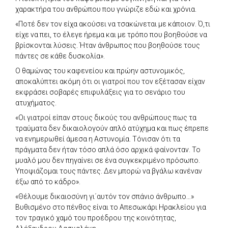
χαρακτήρα του ανθρώπου που γνώριζε εδώ και χρόνια.
«Ποτέ δεν τον είχα ακούσει να τσακώνεται με κάποιον. Ό,τι
είχε να πει, το έλεγε ήρεμα και με τρόπο που βοηθούσε να
βρίσκονται λύσεις. Ήταν άνθρωπος που βοηθούσε τους
πάντες σε κάθε δυσκολία».
Ο θαμώνας του καφενείου και πρώην αστυνομικός,
αποκαλύπτει ακόμη ότι οι γιατροί που τον εξέτασαν είχαν
εκφράσει σοβαρές επιφυλάξεις για το σενάριο του
ατυχήματος.
«Οι γιατροί είπαν στους δικούς του ανθρώπους πως τα
τραύματα δεν δικαιολογούν απλό ατύχημα και πως έπρεπε
να ενημερωθεί άμεσα η Αστυνομία. Τόνισαν ότι τα
πράγματα δεν ήταν τόσο απλά όσο αρχικά φαίνονταν. Το
μυαλό μου δεν πηγαίνει σε ένα συγκεκριμένο πρόσωπο.
Υποψιάζομαι τους πάντες. Δεν μπορώ να βγάλω κανέναν
έξω από το κάδρο».
«Θέλουμε δικαιοσύνη γι΄αυτόν τον σπάνιο άνθρωπο…»
Βυθισμένο στο πένθος είναι το Απεσωκάρι Ηρακλείου για
τον τραγικό χαμό του προέδρου της κοινότητας,