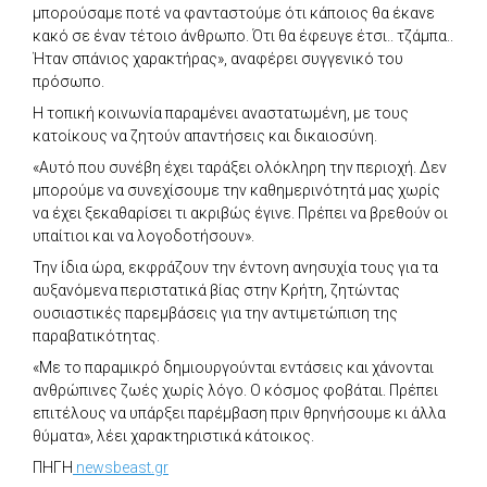
μπορούσαμε ποτέ να φανταστούμε ότι κάποιος θα έκανε
κακό σε έναν τέτοιο άνθρωπο. Ότι θα έφευγε έτσι.. τζάμπα..
Ήταν σπάνιος χαρακτήρας», αναφέρει συγγενικό του
πρόσωπο.
Η τοπική κοινωνία παραμένει αναστατωμένη, με τους
κατοίκους να ζητούν απαντήσεις και δικαιοσύνη.
«Αυτό που συνέβη έχει ταράξει ολόκληρη την περιοχή. Δεν
μπορούμε να συνεχίσουμε την καθημερινότητά μας χωρίς
να έχει ξεκαθαρίσει τι ακριβώς έγινε. Πρέπει να βρεθούν οι
υπαίτιοι και να λογοδοτήσουν».
Την ίδια ώρα, εκφράζουν την έντονη ανησυχία τους για τα
αυξανόμενα περιστατικά βίας στην Κρήτη, ζητώντας
ουσιαστικές παρεμβάσεις για την αντιμετώπιση της
παραβατικότητας.
«Με το παραμικρό δημιουργούνται εντάσεις και χάνονται
ανθρώπινες ζωές χωρίς λόγο. Ο κόσμος φοβάται. Πρέπει
επιτέλους να υπάρξει παρέμβαση πριν θρηνήσουμε κι άλλα
θύματα», λέει χαρακτηριστικά κάτοικος.
ΠΗΓΗ
newsbeast.gr