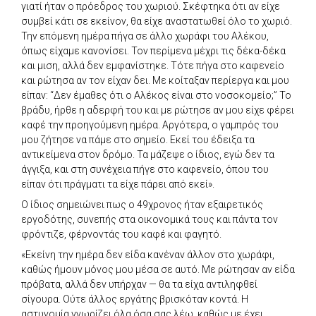
γιατί ήταν ο πρόεδρος του χωριού. Σκέφτηκα ότι αν είχε
συμβεί κάτι σε εκείνον, θα είχε αναστατωθεί όλο το χωριό.
Την επόμενη ημέρα πήγα σε άλλο χωράφι του Αλέκου,
όπως είχαμε κανονίσει. Τον περίμενα μέχρι τις δέκα-δέκα
και μιση, αλλά δεν εμφανίστηκε. Τότε πήγα στο καφενείο
και ρώτησα αν τον είχαν δει. Με κοίταξαν περίεργα και μου
είπαν: “Δεν έμαθες ότι ο Αλέκος είναι στο νοσοκομείο;” Το
βράδυ, ήρθε η αδερφή του και με ρώτησε αν μου είχε φέρει
καφέ την προηγούμενη ημέρα. Αργότερα, ο γαμπρός του
μου ζήτησε να πάμε στο σημείο. Εκεί του έδειξα τα
αντικείμενα στον δρόμο. Τα μάζεψε ο ίδιος, εγώ δεν τα
άγγιξα, και στη συνέχεια πήγε στο καφενείο, όπου του
είπαν ότι πράγματι τα είχε πάρει από εκεί».
Ο ίδιος σημειώνει πως ο 49χρονος ήταν εξαιρετικός
εργοδότης, συνεπής στα οικονομικά τους και πάντα τον
φρόντιζε, φέρνοντάς του καφέ και φαγητό.
«Εκείνη την ημέρα δεν είδα κανέναν άλλον στο χωράφι,
καθώς ήμουν μόνος μου μέσα σε αυτό. Με ρώτησαν αν είδα
πρόβατα, αλλά δεν υπήρχαν — θα τα είχα αντιληφθεί
σίγουρα. Ούτε άλλος εργάτης βρισκόταν κοντά. Η
αστυνομία γνωρίζει όλα όσα σας λέω, καθώς με έχει