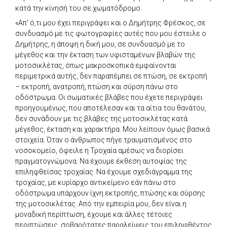
κατά την κίνησή του σε χωματόδρομο.
«Απ’ ό,τι μου έχει περιγράψει και ο Δημήτρης Φρέσκος, σε
συνδυασμό με τις φωτογραφίες αυτές που μου έστειλε ο
Δημήτρης, η άποψη η δική μου, σε συνδυασμό με το
μέγεθος και την έκταση των υφισταμένων βλαβών της
μοτοσικλέτας, όπως μακροσκοπικά εμφαίνονται
περιμετρικά αυτής, δεν παραπέμπει σε πτώση, σε εκτροπή
– εκτροπή, ανατροπή, πτώση και σύρση πάνω στο
οδόστρωμα. Οι σωματικές βλάβες που έχετε περιγράψει
προηγουμένως, που αποτέλεσαν και τα αίτια του θανάτου,
δεν συνάδουν με τις βλάβες της μοτοσικλέτας κατά
μέγεθος, έκταση και χαρακτήρα. Μου λείπουν όμως βασικά
στοιχεία. Όταν ο άνθρωπος πήγε τραυματισμένος στο
νοσοκομείο, όφειλε η Τροχαία αμέσως να διορίσει
πραγματογνώμονα. Να έχουμε έκθεση αυτοψίας της
επιληφθείσας τροχαίας. Να έχουμε σχεδιάγραμμα της
τροχαίας, με κυρίαρχο αντικείμενο εάν πάνω στο
οδόστρωμα υπάρχουν ίχνη εκτροπής, πτώσης και σύρσης
της μοτοσικλέτας. Από την εμπειρία μου, δεν είναι η
μοναδική περίπτωση, έχουμε και άλλες τέτοιες
περιπτώσεις, σοβαρότατες παραλείψεις του επιληφθέντος