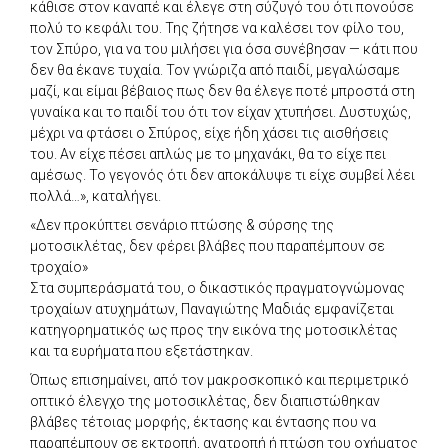
κάθισε στον καναπέ και έλεγε στη σύζυγό του ότι πονούσε
πολύ το κεφάλι του. Της ζήτησε να καλέσει τον φίλο του,
τον Σπύρο, για να του μιλήσει για όσα συνέβησαν — κάτι που
δεν θα έκανε τυχαία. Τον γνώριζα από παιδί, μεγαλώσαμε
μαζί, και είμαι βέβαιος πως δεν θα έλεγε ποτέ μπροστά στη
γυναίκα και το παιδί του ότι τον είχαν χτυπήσει. Δυστυχώς,
μέχρι να φτάσει ο Σπύρος, είχε ήδη χάσει τις αισθήσεις
του. Αν είχε πέσει απλώς με το μηχανάκι, θα το είχε πει
αμέσως. Το γεγονός ότι δεν αποκάλυψε τι είχε συμβεί λέει
πολλά…», καταλήγει.
«Δεν προκύπτει σενάριο πτώσης & σύρσης της
μοτοσικλέτας, δεν φέρει βλάβες που παραπέμπουν σε
τροχαίο»
Στα συμπεράσματά του, ο δικαστικός πραγματογνώμονας
τροχαίων ατυχημάτων, Παναγιώτης Μαδιάς εμφανίζεται
κατηγορηματικός ως προς την εικόνα της μοτοσικλέτας
και τα ευρήματα που εξετάστηκαν.
Όπως επισημαίνει, από τον μακροσκοπικό και περιμετρικό
οπτικό έλεγχο της μοτοσικλέτας, δεν διαπιστώθηκαν
βλάβες τέτοιας μορφής, έκτασης και έντασης που να
παραπέμπουν σε εκτροπή, ανατροπή ή πτώση του οχήματος