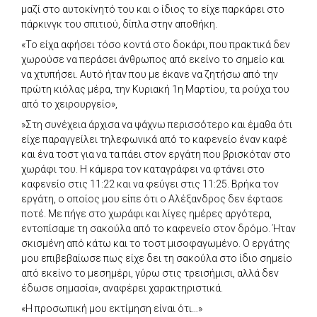
μαζί στο αυτοκίνητό του και ο ίδιος το είχε παρκάρει στο
πάρκινγκ του σπιτιού, δίπλα στην αποθήκη.
«Το είχα αφήσει τόσο κοντά στο δοκάρι, που πρακτικά δεν
χωρούσε να περάσει άνθρωπος από εκείνο το σημείο και
να χτυπήσει. Αυτό ήταν που με έκανε να ζητήσω από την
πρώτη κιόλας μέρα, την Κυριακή 1η Μαρτίου, τα ρούχα του
από το χειρουργείο»,
»Στη συνέχεια άρχισα να ψάχνω περισσότερο και έμαθα ότι
είχε παραγγείλει τηλεφωνικά από το καφενείο έναν καφέ
και ένα τοστ για να τα πάει στον εργάτη που βρισκόταν στο
χωράφι του. Η κάμερα τον καταγράφει να φτάνει στο
καφενείο στις 11:22 και να φεύγει στις 11:25. Βρήκα τον
εργάτη, ο οποίος μου είπε ότι ο Αλέξανδρος δεν έφτασε
ποτέ. Με πήγε στο χωράφι και λίγες ημέρες αργότερα,
εντοπίσαμε τη σακούλα από το καφενείο στον δρόμο. Ήταν
σκισμένη από κάτω και το τοστ μισοφαγωμένο. Ο εργάτης
μου επιβεβαίωσε πως είχε δει τη σακούλα στο ίδιο σημείο
από εκείνο το μεσημέρι, γύρω στις τρεισήμισι, αλλά δεν
έδωσε σημασία», αναφέρει χαρακτηριστικά.
«Η προσωπική μου εκτίμηση είναι ότι…»