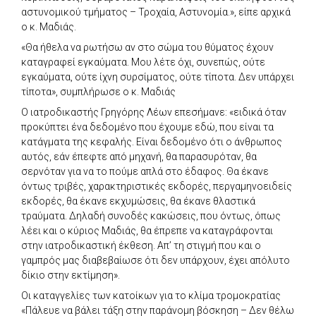
αστυνομικού τμήματος – Τροχαία, Αστυνομία.», είπε αρχικά
ο κ. Μαδιάς.
«Θα ήθελα να ρωτήσω αν στο σώμα του θύματος έχουν
καταγραφεί εγκαύματα. Μου λέτε όχι, συνεπώς, ούτε
εγκαύματα, ούτε ίχνη συρσίματος, ούτε τίποτα. Δεν υπάρχει
τίποτα», συμπλήρωσε ο κ. Μαδιάς
Ο ιατροδικαστής Γρηγόρης Λέων επεσήμανε: «ειδικά όταν
προκύπτει ένα δεδομένο που έχουμε εδώ, που είναι τα
κατάγματα της κεφαλής. Είναι δεδομένο ότι ο άνθρωπος
αυτός, εάν έπεφτε από μηχανή, θα παρασυρόταν, θα
σερνόταν για να το πούμε απλά στο έδαφος. Θα έκανε
όντως τριβές, χαρακτηριστικές εκδορές, περγαμηνοειδείς
εκδορές, θα έκανε εκχυμώσεις, θα έκανε θλαστικά
τραύματα. Δηλαδή συνοδές κακώσεις, που όντως, όπως
λέει και ο κύριος Μαδιάς, θα έπρεπε να καταγράφονται
στην ιατροδικαστική έκθεση. Απ’ τη στιγμή που και ο
γαμπρός μας διαβεβαίωσε ότι δεν υπάρχουν, έχει απόλυτο
δίκιο στην εκτίμηση».
Οι καταγγελίες των κατοίκων για το κλίμα τρομοκρατίας
«Πάλευε να βάλει τάξη στην παράνομη βόσκηση – Δεν θέλω