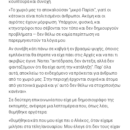
κουλτούρα και συνοχή.
«Το χωριό μας το αποκαλούσαν “μικρό Παρίσι”, γιατί οι
κάτοικοι είναι πολιτισμένοι άνθρωποι. Ακόμη και οι
αγρότες έχουν μόρφωση. Υπάρχουν, φυσικά, και
κτηνοτρόφοι που σέβονται τον τόπο και δεν δημιουργούν
προβλήματα — δεν θέλω σε καμία περίπτωση να
παρερμηνευτούν τα λόγια μου.
Αν συνέβη κάτι πάνω σε καβγά ή εν βρασμώ ψυχής, όποιος
εμπλέκεται θα έπρεπε να είχε πάει στις Αρχές και να πει τι
ακριβώς έγινε. Να πει “αντέδρασα, δεν άντεξα, αλλά δεν
φανταζόμουν ότι θα είχε αυτή την κατάληξη”. Παρ’ όλα
αυτά, αποκλείω το ενδεχόμενο να πρόκειται για άνθρωπο
από το χωριό μας. Στην περιοχή έρχονται συχνά και άτομα
από γειτονικά χωριά και γι’ αυτό δεν θέλω να στοχοποιήσω
κανέναν».
Σε δεύτερη επικοινωνία που είχε με δημοσιογράφο της
εκπομπής, ανέφερε μια λεπτομέρεια που, όπως λέει,
θυμήθηκε αργότερα:
«Θυμήθηκα κάτι που μου είχε πει ο Αλέκος, όταν είχαμε
μιλήσει στα τέλη Ιανουαρίου. Μου έλεγε ότι δεν τους είχαν