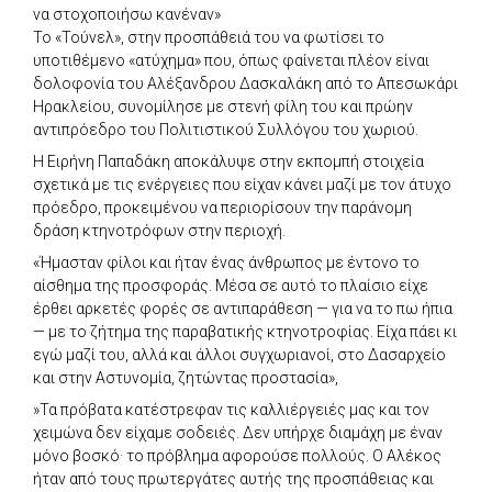
να στοχοποιήσω κανέναν»
Το «Τούνελ», στην προσπάθειά του να φωτίσει το
υποτιθέμενο «ατύχημα» που, όπως φαίνεται πλέον είναι
δολοφονία του Αλέξανδρου Δασκαλάκη από το Απεσωκάρι
Ηρακλείου, συνομίλησε με στενή φίλη του και πρώην
αντιπρόεδρο του Πολιτιστικού Συλλόγου του χωριού.
Η Ειρήνη Παπαδάκη αποκάλυψε στην εκπομπή στοιχεία
σχετικά με τις ενέργειες που είχαν κάνει μαζί με τον άτυχο
πρόεδρο, προκειμένου να περιορίσουν την παράνομη
δράση κτηνοτρόφων στην περιοχή.
«Ήμασταν φίλοι και ήταν ένας άνθρωπος με έντονο το
αίσθημα της προσφοράς. Μέσα σε αυτό το πλαίσιο είχε
έρθει αρκετές φορές σε αντιπαράθεση — για να το πω ήπια
— με το ζήτημα της παραβατικής κτηνοτροφίας. Είχα πάει κι
εγώ μαζί του, αλλά και άλλοι συγχωριανοί, στο Δασαρχείο
και στην Αστυνομία, ζητώντας προστασία»,
»Τα πρόβατα κατέστρεφαν τις καλλιέργειές μας και τον
χειμώνα δεν είχαμε σοδειές. Δεν υπήρχε διαμάχη με έναν
μόνο βοσκό· το πρόβλημα αφορούσε πολλούς. Ο Αλέκος
ήταν από τους πρωτεργάτες αυτής της προσπάθειας και