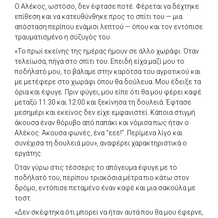
Ο Αλέκος, ωστόσο, δεν έφτασε ποτέ. Φέρεται να δέχτηκε
επίθεση και να κατευθύνθηκε προς το σπίτι του — μια
απόσταση περίπου ενάμισι λεπτού — όπου και τον εντόπισε
τραυματισμένο η σύζυγός του.
«Το πρωί εκείνης της ημέρας ήμουν σε άλλο χωράφι. Όταν
τελείωσα, πήγα στο σπίτι του. Επειδή είχα μαζί μου το
ποδήλατό μου, το βάλαμε στην καρότσα του αγροτικού και
με μετέφερε στο χωράφι όπου θα δούλευα. Μου έδειξε τα
όρια και έφυγε. Πριν φύγει, μου είπε ότι θα μου φέρει καφέ
μεταξύ 11:30 και 12:00 και ξεκίνησα τη δουλειά. Έφτασε
μεσημέρι και εκείνος δεν είχε εμφανιστεί. Κάποια στιγμή
άκουσα έναν θόρυβο από παπάκι και νόμισα πως ήταν ο
Αλέκος. Άκουσα φωνές, ένα “εεε!”. Περίμενα λίγο και
συνέχισα τη δουλειά μου», αναφέρει χαρακτηριστικά ο
εργάτης.
Όταν γύρω στις τέσσερις το απόγευμα έφυγε με το
ποδήλατό του, περίπου τριακόσια μέτρα πιο κάτω στον
δρόμο, εντόπισε πεταμένο έναν καφέ και μια σακούλα με
τοστ.
«Δεν σκέφτηκα ότι μπορεί να ήταν αυτά που θα μου έφερνε,