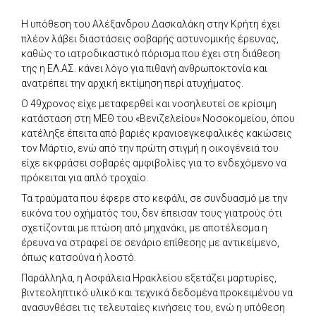
Η υπόθεση του Αλέξανδρου Δασκαλάκη στην Κρήτη έχει
πλέον λάβει διαστάσεις σοβαρής αστυνομικής έρευνας,
καθώς το ιατροδικαστικό πόρισμα που έχει στη διάθεση
της η ΕΛ.ΑΣ. κάνει λόγο για πιθανή ανθρωποκτονία και
ανατρέπει την αρχική εκτίμηση περί ατυχήματος.
Ο 49χρονος είχε μεταφερθεί και νοσηλευτεί σε κρίσιμη
κατάσταση στη ΜΕΘ του «Βενιζελείου» Νοσοκομείου, όπου
κατέληξε έπειτα από βαριές κρανιοεγκεφαλικές κακώσεις
τον Μάρτιο, ενώ από την πρώτη στιγμή η οικογένειά του
είχε εκφράσει σοβαρές αμφιβολίες για το ενδεχόμενο να
πρόκειται για απλό τροχαίο.
Τα τραύματα που έφερε στο κεφάλι, σε συνδυασμό με την
εικόνα του οχήματός του, δεν έπεισαν τους γιατρούς ότι
σχετίζονται με πτώση από μηχανάκι, με αποτέλεσμα η
έρευνα να στραφεί σε σενάριο επίθεσης με αντικείμενο,
όπως κατσούνα ή λοστό.
Παράλληλα, η Ασφάλεια Ηρακλείου εξετάζει μαρτυρίες,
βιντεοληπτικό υλικό και τεχνικά δεδομένα προκειμένου να
ανασυνθέσει τις τελευταίες κινήσεις του, ενώ η υπόθεση