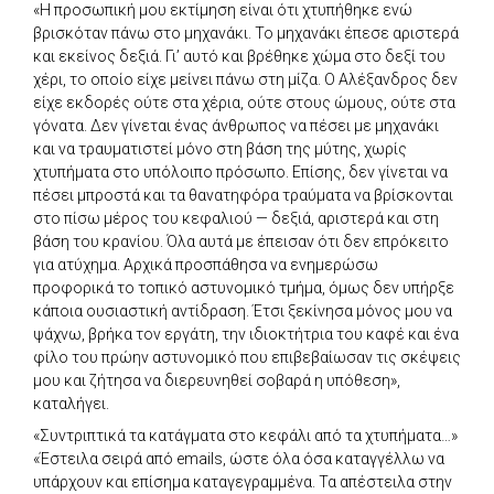
«Η προσωπική μου εκτίμηση είναι ότι χτυπήθηκε ενώ
βρισκόταν πάνω στο μηχανάκι. Το μηχανάκι έπεσε αριστερά
και εκείνος δεξιά. Γι’ αυτό και βρέθηκε χώμα στο δεξί του
χέρι, το οποίο είχε μείνει πάνω στη μίζα. Ο Αλέξανδρος δεν
είχε εκδορές ούτε στα χέρια, ούτε στους ώμους, ούτε στα
γόνατα. Δεν γίνεται ένας άνθρωπος να πέσει με μηχανάκι
και να τραυματιστεί μόνο στη βάση της μύτης, χωρίς
χτυπήματα στο υπόλοιπο πρόσωπο. Επίσης, δεν γίνεται να
πέσει μπροστά και τα θανατηφόρα τραύματα να βρίσκονται
στο πίσω μέρος του κεφαλιού — δεξιά, αριστερά και στη
βάση του κρανίου. Όλα αυτά με έπεισαν ότι δεν επρόκειτο
για ατύχημα. Αρχικά προσπάθησα να ενημερώσω
προφορικά το τοπικό αστυνομικό τμήμα, όμως δεν υπήρξε
κάποια ουσιαστική αντίδραση. Έτσι ξεκίνησα μόνος μου να
ψάχνω, βρήκα τον εργάτη, την ιδιοκτήτρια του καφέ και ένα
φίλο του πρώην αστυνομικό που επιβεβαίωσαν τις σκέψεις
μου και ζήτησα να διερευνηθεί σοβαρά η υπόθεση»,
καταλήγει.
«Συντριπτικά τα κατάγματα στο κεφάλι από τα χτυπήματα…»
«Έστειλα σειρά από emails, ώστε όλα όσα καταγγέλλω να
υπάρχουν και επίσημα καταγεγραμμένα. Τα απέστειλα στην