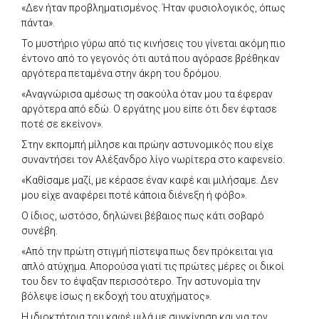
«Δεν ήταν προβληματισμένος. Ήταν φυσιολογικός, όπως
πάντα».
Το μυστήριο γύρω από τις κινήσεις του γίνεται ακόμη πιο
έντονο από το γεγονός ότι αυτά που αγόρασε βρέθηκαν
αργότερα πεταμένα στην άκρη του δρόμου.
«Αναγνώρισα αμέσως τη σακούλα όταν μου τα έφεραν
αργότερα από εδώ. Ο εργάτης μου είπε ότι δεν έφτασε
ποτέ σε εκείνον».
Στην εκπομπή μίλησε και πρώην αστυνομικός που είχε
συναντήσει τον Αλέξανδρο λίγο νωρίτερα στο καφενείο.
«Καθίσαμε μαζί, με κέρασε έναν καφέ και μιλήσαμε. Δεν
μου είχε αναφέρει ποτέ κάποια διένεξη ή φόβο».
Ο ίδιος, ωστόσο, δηλώνει βέβαιος πως κάτι σοβαρό
συνέβη.
«Από την πρώτη στιγμή πίστεψα πως δεν πρόκειται για
απλό ατύχημα. Απορούσα γιατί τις πρώτες μέρες οι δικοί
του δεν το έψαξαν περισσότερο. Την αστυνομία την
βόλεψε ίσως η εκδοχή του ατυχήματος».
Η ιδιοκτήτρια του καφέ μιλά με συγκίνηση και για τον