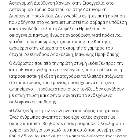
Αστυνομική Διεύθυνση Χανίων, στην Εισαγγελία, στο
Αστυνομικό Τμήμα Φαιστού και στην Αστυνομική
Διεύθυνση Ηρακλείου. Δεν γνωρίζω αν ήταν αυτή η κίνηση
που οδήγησε στο να αντιμετωπιστεί πιο σοβαρά η υπόθεση
και να αναλάβει τελικά η Ασφάλεια Ηρακλείου. Η
οικογένεια, πάντως, ένιωσε ανακούφιση, γιατί πρόκειται
για ιδιαίτερα έμπειρους αξιωματικούς της Κρήτης»,
αναφέρει στην κάμερα της εκπομπής ο γαμπρός του
άτυχου Αλέξανδρου Δασκαλάκη, Μανώλης Προβιδάκης.
Ο άνθρωπος που από την πρώτη στιγμή «έδειξε» προς την
κατεύθυνση εγκληματικής ενέργειας, υποστηρίζει πως η
ιατροδικαστική έκθεση καταγράφει πολλαπλά κατάγματα
στο πίσω μέρος του κρανίου, προερχόμενα από ξένο
αντικείμενο — τραύματα που, όπως τονίζει, δεν συνάδουν
με απλή πτώση και αφήνουν ανοιχτό το ενδεχόμενο
δολοφονικής επίθεσης.
«Ο Αλέξανδρος ήταν εν ενεργεία πρόεδρος του χωριού.
Ένας άνθρωπος αγαπητός, που είχε καλές σχέσεις με
όλους και πάντα βοηθούσε όπου μπορούσε. Ολόκληρο το
χωριό πενθεί για τον χαμό του και αυτό που συνέβη είναι
βαθιά άδικο. Αν επρόκειτο για κάποιον άνθρωπο της νύχτας