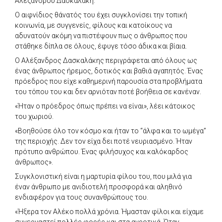
Αλέξανδρου Δασκαλάκη.
Ο αιφνίδιος θάνατός του έχει συγκλονίσει την τοπική
κοινωνία, με συγγενείς, φίλους και κατοίκους να
αδυνατούν ακόμη να πιστέψουν πως ο άνθρωπος που
στάθηκε δίπλα σε όλους, έφυγε τόσο άδικα και βίαια.
Ο Αλέξανδρος Δασκαλάκης περιγράφεται από όλους ως
ένας άνθρωπος ήρεμος, δοτικός και βαθιά αγαπητός. Ένας
πρόεδρος που είχε καθημερινή παρουσία στα προβλήματα
του τόπου του και δεν αρνιόταν ποτέ βοήθεια σε κανέναν.
«Ήταν ο πρόεδρος όπως πρέπει να είναι», λέει κάτοικος
του χωριού.
«Βοηθούσε όλο τον κόσμο και ήταν το “άλφα και το ωμέγα”
της περιοχής. Δεν τον είχα δει ποτέ νευριασμένο. Ήταν
πρότυπο ανθρώπου. Ένας φιλήσυχος και καλόκαρδος
άνθρωπος».
Συγκλονιστική είναι η μαρτυρία φίλου του, που μιλά για
έναν άνθρωπο με ανιδιοτελή προσφορά και αληθινό
ενδιαφέρον για τους συνανθρώπους του.
«Ήξερα τον Αλέκο πολλά χρόνια. Ήμασταν φίλοι και είχαμε
συνεργαστεί πολλές φορές και στα αγροτικά. Όταν