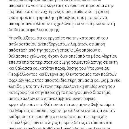
απαραίτητο να αποφεύγεται η ανθρώπινη παρουσία στην
παραλία κατά τις νυχτερινές ώρες, καθώς και η χρήση
φωτισμού και η πρόκληση θορύβου, που μπορούν να
αποπροσανατολίσουν τις χελώνες και να επηρεάσουν τη
διαδικασία φωλεοποίησης.
Υπενθυμίζεται ότι οι εργασίες για την κατασκευή του
αντλιοστασίου ανεπεξέργαστων λυμάτων, σε μικρή
απόσταση από την περιοχή όπου φωλεοποιούν οι
θαλάσσιες χελώνες, έχουν διακοπεί από τα μέσα Μαρτίου
έπειτα από το περιστατικό ρίψης τσιμεντολάσπης σε ακτή
και θάλασσα και κατόπιν παρέμβασης του Υπουργείου
Περιβάλλοντος και Ενέργειας. Ο εντοπισμός των πρώτων
φωλιών για φέτος αποκτά ιδιαίτερη σημασία και ως μία νέα
ελπίδα, μετά την έντονη περιβαλλοντική επιβάρυνση που
καταγράφηκε στην περιοχή το προηγούμενο διάστημα,
μεταξύ άλλων από επαναλαμβανόμενες ρίψεις
εργοταξιακών αποβλήτων κατά τους μήνες Φεβρουάριο
και Μάρτιο, οι οποίες έχουν προκαλέσει ανησυχία για την
επίδραση στο ευαίσθητο οικοσύστημα της περιοχής.
Παράλληλα, πριν από λίγες ημέρες δύτες εντόπισαν και
ανέσυραν από τον βυθό της Παχιάς Άμμου σωλήνες, οι