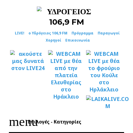
Skip
to
content
LIVE!
ο Υδρόγειος 106,9 FM
Πρόγραμμα
Παραγωγοί
Χορηγοί
Επικοινωνία
menu
Επιλογές - Κατηγορίες