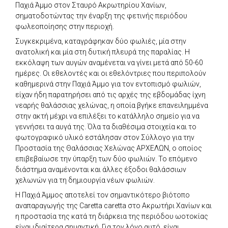
Παχιά Άμμο στον Σταυρό Ακρωτηρίου Χανίων,
σηματοδοτώντας την έναρξη της φετινής περιόδου
φωλεοποίησης στην περιοχή.
Συγκεκριμένα, καταγράφηκαν δύο φωλιές, μία στην
ανατολική και μία στη δυτική πλευρά της παραλίας. Η
εκκόλαψη των αυγών αναμένεται να γίνει μετά από 50-60
ημέρες. Οι εθελοντές και οι εθελόντριες που περιπολούν
καθημερινά στην Παχιά Άμμο για τον εντοπισμό φωλιών,
είχαν ήδη παρατηρήσει από τις αρχές της εβδομάδας ίχνη
νεαρής θαλάσσιας χελώνας, η οποία βγήκε επανειλημμένα
στην ακτή μέχρι να επιλέξει το κατάλληλο σημείο για να
γεννήσει τα αυγά της. Όλα τα διαθέσιμα στοιχεία και το
φωτογραφικό υλικό εστάλησαν στον Σύλλογο για την
Προστασία της Θαλάσσιας Χελώνας ΑΡΧΕΛΩΝ, ο οποίος
επιβεβαίωσε την ύπαρξη των δύο φωλιών. Το επόμενο
διάστημα αναμένονται και άλλες έξοδοι θαλάσσιων
χελωνών για τη δημιουργία νέων φωλιών.
Η Παχιά Άμμος αποτελεί τον σημαντικότερο βιότοπο
αναπαραγωγής της Caretta caretta στο Ακρωτήρι Χανίων και
η προστασία της κατά τη διάρκεια της περιόδου ωοτοκίας
είναι ιδιαίτερα σημαντική. Για τον λόγο αυτό, είναι