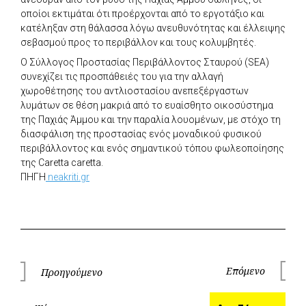
οποίοι εκτιμάται ότι προέρχονται από το εργοτάξιο και
κατέληξαν στη θάλασσα λόγω ανευθυνότητας και έλλειψης
σεβασμού προς το περιβάλλον και τους κολυμβητές.
Ο Σύλλογος Προστασίας Περιβάλλοντος Σταυρού (SEA)
συνεχίζει τις προσπάθειές του για την αλλαγή
χωροθέτησης του αντλιοστασίου ανεπεξέργαστων
λυμάτων σε θέση μακριά από το ευαίσθητο οικοσύστημα
της Παχιάς Άμμου και την παραλία λουομένων, με στόχο τη
διασφάλιση της προστασίας ενός μοναδικού φυσικού
περιβάλλοντος και ενός σημαντικού τόπου φωλεοποίησης
της Caretta caretta.
ΠΗΓΗ
neakriti.gr
Πλοήγηση
Επόμενο
Προηγούμενο
Επόμεν
Προηγούμενο
άρθρων
Ανα