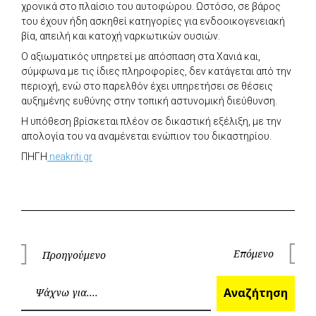
χρονικά στο πλαίσιο του αυτοφώρου. Ωστόσο, σε βάρος
του έχουν ήδη ασκηθεί κατηγορίες για ενδοοικογενειακή
βία, απειλή και κατοχή ναρκωτικών ουσιών.
Ο αξιωματικός υπηρετεί με απόσπαση στα Χανιά και,
σύμφωνα με τις ίδιες πληροφορίες, δεν κατάγεται από την
περιοχή, ενώ στο παρελθόν έχει υπηρετήσει σε θέσεις
αυξημένης ευθύνης στην τοπική αστυνομική διεύθυνση.
Η υπόθεση βρίσκεται πλέον σε δικαστική εξέλιξη, με την
απολογία του να αναμένεται ενώπιον του δικαστηρίου.
ΠΗΓΗ
neakriti.gr
Πλοήγηση
Επόμενο
Προηγούμενο
Επόμεν
Προηγούμενο
άρθρων
Ανα
Αναζήτηση