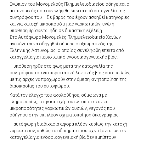
Ενώπιον του Μονομελούς Πλημμελειοδικείου οδηγείται ο
αστυνομικός που συνελήφθη έπειτα από καταγγελία της
συντρόφου του – Σε βάρος του έχουν ασκηθεί κατηγορίες
και για κατοχή μικροποσότητας ναρκωτικών, ενώ η
υπόθεση βρίσκεται ήδη σε δικαστική εξέλιξη
Στο Αυτόφωρο Μονομελές Πλημμελειοδικείο Χανίων
αναμένεται να οδηγηθεί σήμερα ο αξιωματικός της
Ελληνικής Αστυνομίας, ο οποίος συνελήφθη έπειτα από
καταγγελία για περιστατικό ενδοοικογενειακής βίας.
Η υπόθεση ήρθε στο φως μετά την καταγγελία της
συντρόφου του για περιστατικά λεκτικής βίας και απειλών,
με τις αρχές να προχωρούν στην άμεση κινητοποίηση της
διαδικασίας του αυτοφώρου.
Κατά τον έλεγχο που ακολούθησε, σύμφωνα με
πληροφορίες, στην κατοχή του εντοπίστηκαν και
μικροποσότητες ναρκωτικών ουσιών, γεγονός που
οδήγησε στην επιπλέον σχηματοποίηση δικογραφίας.
Η αυτόφωρη διαδικασία αφορά πλέον κυρίως την κατοχή
ναρκωτικών, καθώς τα αδικήματα που σχετίζονται με την
καταγγελία για ενδοοικογενειακή βία δεν εμπίπτουν