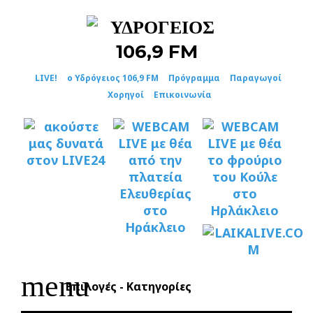
Skip
to
content
LIVE!
ο Υδρόγειος 106,9 FM
Πρόγραμμα
Παραγωγοί
Χορηγοί
Επικοινωνία
menu
Επιλογές - Κατηγορίες