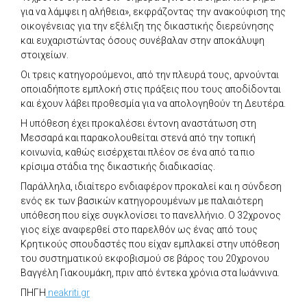
για να λάμψει η αλήθεια», εκφράζοντας την ανακούφιση της
οικογένειας για την εξέλιξη της δικαστικής διερεύνησης
και ευχαριστώντας όσους συνέβαλαν στην αποκάλυψη
στοιχείων.
Οι τρεις κατηγορούμενοι, από την πλευρά τους, αρνούνται
οποιαδήποτε εμπλοκή στις πράξεις που τους αποδίδονται
και έχουν λάβει προθεσμία για να απολογηθούν τη Δευτέρα.
Η υπόθεση έχει προκαλέσει έντονη αναστάτωση στη
Μεσσαρά και παρακολουθείται στενά από την τοπική
κοινωνία, καθώς εισέρχεται πλέον σε ένα από τα πιο
κρίσιμα στάδια της δικαστικής διαδικασίας.
Παράλληλα, ιδιαίτερο ενδιαφέρον προκαλεί και η σύνδεση
ενός εκ των βασικών κατηγορουμένων με παλαιότερη
υπόθεση που είχε συγκλονίσει το πανελλήνιο. Ο 32χρονος
γιος είχε αναφερθεί στο παρελθόν ως ένας από τους
Κρητικούς σπουδαστές που είχαν εμπλακεί στην υπόθεση
του συστηματικού εκφοβισμού σε βάρος του 20χρονου
Βαγγέλη Γιακουμάκη, πριν από έντεκα χρόνια στα Ιωάννινα.
ΠΗΓΗ
neakriti.gr