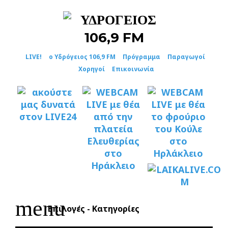
Skip
to
content
LIVE!
ο Υδρόγειος 106,9 FM
Πρόγραμμα
Παραγωγοί
Χορηγοί
Επικοινωνία
menu
Επιλογές - Κατηγορίες