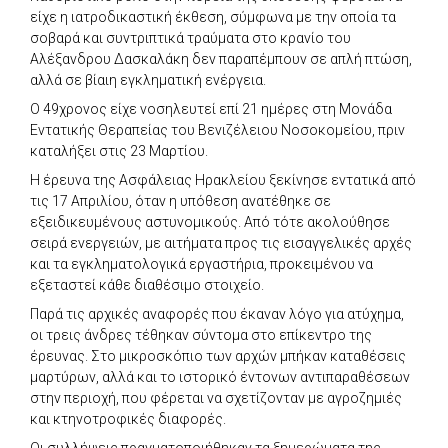
είχε η ιατροδικαστική έκθεση, σύμφωνα με την οποία τα
σοβαρά και συντριπτικά τραύματα στο κρανίο του
Αλέξανδρου Δασκαλάκη δεν παραπέμπουν σε απλή πτώση,
αλλά σε βίαιη εγκληματική ενέργεια.
Ο 49χρονος είχε νοσηλευτεί επί 21 ημέρες στη Μονάδα
Εντατικής Θεραπείας του Βενιζέλειου Νοσοκομείου, πριν
καταλήξει στις 23 Μαρτίου.
Η έρευνα της Ασφάλειας Ηρακλείου ξεκίνησε εντατικά από
τις 17 Απριλίου, όταν η υπόθεση ανατέθηκε σε
εξειδικευμένους αστυνομικούς. Από τότε ακολούθησε
σειρά ενεργειών, με αιτήματα προς τις εισαγγελικές αρχές
και τα εγκληματολογικά εργαστήρια, προκειμένου να
εξεταστεί κάθε διαθέσιμο στοιχείο.
Παρά τις αρχικές αναφορές που έκαναν λόγο για ατύχημα,
οι τρεις άνδρες τέθηκαν σύντομα στο επίκεντρο της
έρευνας. Στο μικροσκόπιο των αρχών μπήκαν καταθέσεις
μαρτύρων, αλλά και το ιστορικό έντονων αντιπαραθέσεων
στην περιοχή, που φέρεται να σχετίζονταν με αγροζημιές
και κτηνοτροφικές διαφορές.
Οι συλλήψεις πραγματοποιήθηκαν τα ξημερώματα της