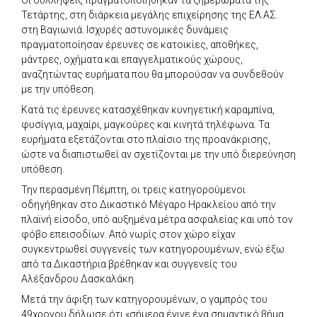
Τετάρτης, στη διάρκεια μεγάλης επιχείρησης της ΕΛ.ΑΣ.
στη Βαγιωνιά. Ισχυρές αστυνομικές δυνάμεις
πραγματοποίησαν έρευνες σε κατοικίες, αποθήκες,
μάντρες, οχήματα και επαγγελματικούς χώρους,
αναζητώντας ευρήματα που θα μπορούσαν να συνδεθούν
με την υπόθεση.
Κατά τις έρευνες κατασχέθηκαν κυνηγετική καραμπίνα,
φυσίγγια, μαχαίρι, μαγκούρες και κινητά τηλέφωνα. Τα
ευρήματα εξετάζονται στο πλαίσιο της προανάκρισης,
ώστε να διαπιστωθεί αν σχετίζονται με την υπό διερεύνηση
υπόθεση.
Την περασμένη Πέμπτη, οι τρεις κατηγορούμενοι
οδηγήθηκαν στο Δικαστικό Μέγαρο Ηρακλείου από την
πλαϊνή είσοδο, υπό αυξημένα μέτρα ασφαλείας και υπό τον
φόβο επεισοδίων. Από νωρίς στον χώρο είχαν
συγκεντρωθεί συγγενείς των κατηγορουμένων, ενώ έξω
από τα Δικαστήρια βρέθηκαν και συγγενείς του
Αλέξανδρου Δασκαλάκη.
Μετά την άφιξη των κατηγορουμένων, ο γαμπρός του
49χρονου δήλωσε ότι «σήμερα έγινε ένα σημαντικό βήμα