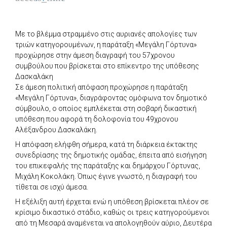
Με το βλέμμα στραμμένο στις αυριανές απολογίες των
τριών κατηγορουμένων, η παράταξη «Μεγάλη Γόρτυνα»
προχώρησε στην άμεση διαγραφή του 57χρονου
συμβούλου που βρίσκεται στο επίκεντρο της υπόθεσης
Δασκαλάκη
Σε άμεση πολιτική απόφαση προχώρησε η παράταξη
«Μεγάλη Γόρτυνα», διαγράφοντας ομόφωνα τον δημοτικό
σύμβουλο, ο οποίος εμπλέκεται στη σοβαρή δικαστική
υπόθεση που αφορά τη δολοφονία του 49χρονου
Αλέξανδρου Δασκαλάκη.
Η απόφαση ελήφθη σήμερα, κατά τη διάρκεια έκτακτης
συνεδρίασης της δημοτικής ομάδας, έπειτα από εισήγηση
του επικεφαλής της παράταξης και δημάρχου Γόρτυνας,
Μιχάλη Κοκολάκη. Όπως έγινε γνωστό, η διαγραφή του
τίθεται σε ισχύ άμεσα.
Η εξέλιξη αυτή έρχεται ενώ η υπόθεση βρίσκεται πλέον σε
κρίσιμο δικαστικό στάδιο, καθώς οι τρεις κατηγορούμενοι
από τη Μεσαρά αναμένεται να απολογηθούν αύριο, Δευτέρα