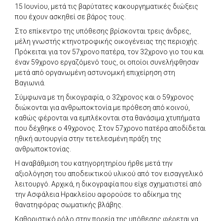
15 Ιουνίου, μετά τις βαρύτατες κακουργηματικές διώξεις
που έχουν ασκηθεί σε βάρος τους.
Στο επίκεντρο της υπόθεσης βρίσκονται τρεις άνδρες,
μέλη γνωστής κτηνοτροφικής οικογένειας της περιοχής.
Πρόκειται για τον 57χρονο πατέρα, τον 32χρονο γιο του και
έναν 59χρονο εργαζόμενό τους, οι οποίοι συνελήφθησαν
μετά από οργανωμένη αστυνομική επιχείρηση στη
Βαγιωνιά.
Σύμφωνα με τη δικογραφία, ο 32χρονος και ο 59χρονος
διώκονται για ανθρωποκτονία με πρόθεση από κοινού,
καθώς φέρονται να εμπλέκονται στα θανάσιμα χτυπήματα
που δέχθηκε ο 49χρονος. Στον 57χρονο πατέρα αποδίδεται
ηθική αυτουργία στην τετελεσμένη πράξη της
ανθρωποκτονίας.
Η αναβάθμιση του κατηγορητηρίου ήρθε μετά την
αξιολόγηση του αποδεικτικού υλικού από τον εισαγγελικό
λειτουργό. Αρχικά, η δικογραφία που είχε σχηματιστεί από
την Ασφάλεια Ηρακλείου αφορούσε το αδίκημα της
θανατηφόρας σωματικής βλάβης.
Καθοριστικό ρόλο στην πορεία της υπόθεσης φέρεται να