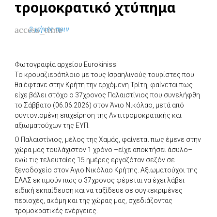
τρομοκρατικό χτύπημα
access_time
2 μήνες πριν
Φωτογραφία αρχείου Eurokinissi
Το κρουαζιερόπλοιο με τους Ισραηλινούς τουρίστες που
θα έφτανε στην Κρήτη την ερχόμενη Τρίτη, φαίνεται πως
είχε βάλει στόχο ο 37χρονος Παλαιστίνιος που συνελήφθη
το Σάββατο (06.06.2026) στον Άγιο Νικόλαο, μετά από
συντονισμένη επιχείρηση της Αντιτρομοκρατικής και
αξιωματούχων της ΕΥΠ.
Ο Παλαιστίνιος, μέλος της Χαμάς, φαίνεται πως έμενε στην
χώρα μας τουλάχιστον 1 χρόνο –είχε αποκτήσει άσυλο–
ενώ τις τελευταίες 15 ημέρες εργαζόταν σεζόν σε
ξενοδοχείο στον Άγιο Νικόλαο Κρήτης. Αξιωματούχοι της
ΕΛΑΣ εκτιμούν πως ο 37χρονος φέρεται να έχει λάβει
ειδική εκπαίδευση και να ταξίδευε σε συγκεκριμένες
περιοχές, ακόμη και της χώρας μας, σχεδιάζοντας
τρομοκρατικές ενέργειες.