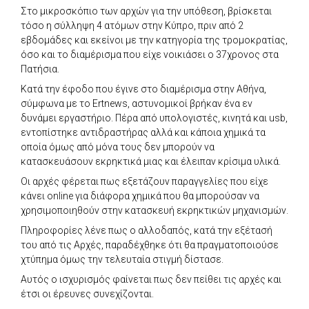
Στο μικροσκόπιο των αρχών για την υπόθεση, βρίσκεται
τόσο η σύλληψη 4 ατόμων στην Κύπρο, πριν από 2
εβδομάδες και εκείνοι με την κατηγορία της τρομοκρατίας,
όσο και το διαμέρισμα που είχε νοικιάσει ο 37χρονος στα
Πατήσια.
Κατά την έφοδο που έγινε στο διαμέρισμα στην Αθήνα,
σύμφωνα με το Ertnews, αστυνομικοί βρήκαν ένα εν
δυνάμει εργαστήριο. Πέρα από υπολογιστές, κινητά και usb,
εντοπίστηκε αντιδραστήρας αλλά και κάποια χημικά τα
οποία όμως από μόνα τους δεν μπορούν να
κατασκευάσουν εκρηκτικά μιας και έλειπαν κρίσιμα υλικά.
Οι αρχές φέρεται πως εξετάζουν παραγγελίες που είχε
κάνει online για διάφορα χημικά που θα μπορούσαν να
χρησιμοποιηθούν στην κατασκευή εκρηκτικών μηχανισμών.
Πληροφορίες λένε πως ο αλλοδαπός, κατά την εξέτασή
του από τις Αρχές, παραδέχθηκε ότι θα πραγματοποιούσε
χτύπημα όμως την τελευταία στιγμή δίστασε.
Αυτός ο ισχυρισμός φαίνεται πως δεν πείθει τις αρχές και
έτσι οι έρευνες συνεχίζονται.