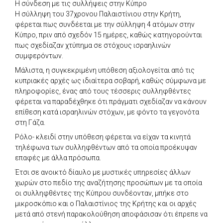
Η σύνδεση με τις συλλήψεις στην Κύπρο
Η σύλληψη του 37χρονου Παλαιστίνιου στην Κρήτη,
φέρεται πως συνδέεται με την σύλληψη 4 ατόμων στην
Κύπρο, πριν από σχεδόν 15 ημέρες, καθώς κατηγορούνται
πως σχεδίαζαν χτύπημα σε στόχους ισραηλινών
συμφερόντων.
Μάλιστα, η συγκεκριμένη υπόθεση αξιολογείται από τις
κυπριακές αρχές ως ιδιαίτερα σοβαρή, καθώς σύμφωνα με
πληροφορίες, ένας από τους τέσσερις συλληφθέντες
φέρεται να παραδέχθηκε ότι πράγματι σχεδίαζαν να κάνουν
επίθεση κατά ισραηλινών στόχων, με φόντο τα γεγονότα
στη Γάζα.
Ρόλο- κλειδί στην υπόθεση φέρεται να είχαν τα κινητά
τηλέφωνα των συλληφθέντων από τα οποία προέκυψαν
επαφές με άλλα πρόσωπα.
Έτσι σε ανοικτό δίαυλο με μυστικές υπηρεσίες άλλων
χωρών στο πεδίο της αναζήτησης προσώπων με τα οποία
οι συλληφθέντες της Κύπρου συνδέονταν, μπήκε στο
μικροσκόπιο και ο Παλαιστίνιος της Κρήτης και οι αρχές
μετά από στενή παρακολούθηση αποφάσισαν ότι έπρεπε να