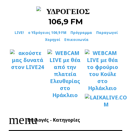
Skip
to
content
LIVE!
ο Υδρόγειος 106,9 FM
Πρόγραμμα
Παραγωγοί
Χορηγοί
Επικοινωνία
menu
Επιλογές - Κατηγορίες