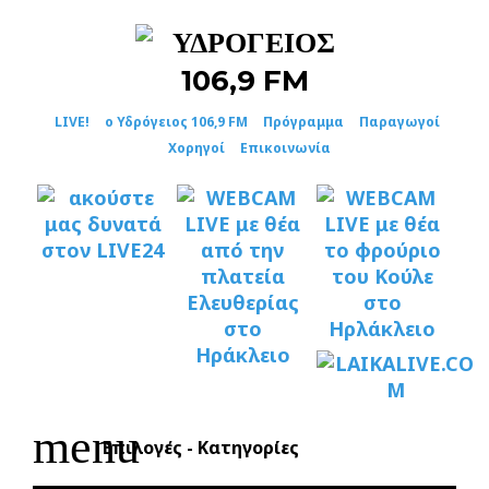
Skip
to
content
LIVE!
ο Υδρόγειος 106,9 FM
Πρόγραμμα
Παραγωγοί
Χορηγοί
Επικοινωνία
menu
Επιλογές - Κατηγορίες