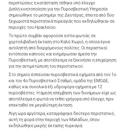
περιπτώσεις η κατάσταση τέθηκε υπό έλεγχο
Διπλή κινητοποίηση για την Πυροσβεστική Υπηρεσία
σημειώθηκε το μεσημέρι της Δευτέρας, έπειτα από δύο
ξεχωριστά περιστατικά πυρκαγιάς που εκδηλώθηκαν σε
περιοχές του Ηρακλείου.
Το πρώτο συμβάν αφορούσε εστία φωτιάς σε
χορτολιβαδική έκταση στο Καλό Χωριό, η οποία έγινε
αντιληπτή από διερχόμενους πολίτες. Οι περαστικοί
εντόπισαν καπνούς και ενημέρωσαν άμεσα την
Πυροσβεστική, με αποτέλεσμα να ξεκινήσει η επιχείρηση
για την αντιμετώπιση του περιστατικού.
Στο σημείο έσπευσαν πυροσβεστικά οχήματα από τον 1ο
και τον 4ο Πυροσβεστικό Σταθμό, ομάδα της ΕΜΟΔΕ,
καθώς και συνολικά έξι υδροφόρα οχήματα με 12
πυροσβέστες. Η άμεση επέμβαση των δυνάμεων είχε ως
αποτέλεσμα η φωτιά να τεθεί γρήγορα υπό έλεγχο, πριν
επεκταθεί σε μεγαλύτερη έκταση.
Λίγη ώρα αργότερα, καταγράφηκε δεύτερο περιστατικό,
αυτή τη φορά στην περιοχή των Μαλάδων, όπου
εκδηλώθηκε μικρής έκτασης πυρκαγιά.