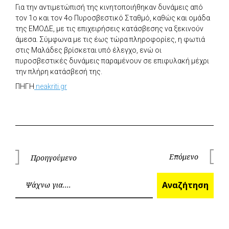
Για την αντιμετώπισή της κινητοποιήθηκαν δυνάμεις από
τον 1ο και τον 4ο Πυροσβεστικό Σταθμό, καθώς και ομάδα
της ΕΜΟΔΕ, με τις επιχειρήσεις κατάσβεσης να ξεκινούν
άμεσα. Σύμφωνα με τις έως τώρα πληροφορίες, η φωτιά
στις Μαλάδες βρίσκεται υπό έλεγχο, ενώ οι
πυροσβεστικές δυνάμεις παραμένουν σε επιφυλακή μέχρι
την πλήρη κατάσβεσή της.
ΠΗΓΗ
neakriti.gr
Πλοήγηση
Επόμενο
Προηγούμενο
Επόμεν
Προηγούμενο
άρθρων
Ανα
Αναζήτηση