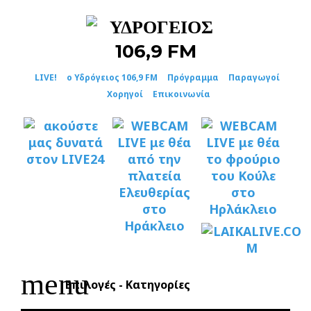
Skip
to
content
LIVE!
ο Υδρόγειος 106,9 FM
Πρόγραμμα
Παραγωγοί
Χορηγοί
Επικοινωνία
menu
Επιλογές - Κατηγορίες