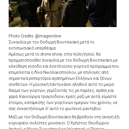
Photo Credits: @imageonline
Συναυλία με τον Θοδωρή Βουτσικάκη μετά το
εντυπωσιακό υπερθέαμα
Αμέσως μετά το drone show, στην πύλη Ιησού, θα
πραγματοποιηθεί συναυλία με τον Θοδωρή Βουτσικάκη με
ελεύθερη είσοδο και ένα πλούσιο γιορτινό πρόγραμμα που
επιμελείται η Λίνα Νικολακοπούλου, με επιλογές από
σημαντικά ρεπερτόρια αγαπημένων Ελλήνων και ξένων
συνθετών. Η μουσική πάντα κάνει αληθινό αυτό το μικρό
θαύμα των γιορτών, γεμίζοντάς τις με παρέες, αγάπη και
χαρά. Καινούργια τραγούδια κι εμείς μαζί με αυτά, είμαστε
έτοιμοι, καταμεσής των γιορτινών ημερών του χρόνου, να
σας συναντήσουμε σ’ αυτό το φωτεινό ραντεβού.
Μαζί με τον Θοδωρή Βουτσικάκη θα βρεθούν στη σκηνή έξι
κορυφαίοι σολίστες μουσικοί. Ο Χρήστος Θεοδώρου
(πιάνο), ο Νίκος Σκομόπουλος (τύμπανα), ο Πέτρος