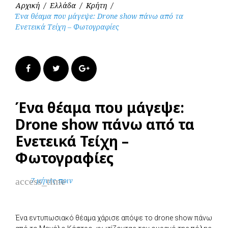
Αρχική
/
Ελλάδα
/
Κρήτη
/
Ένα θέαμα που μάγεψε: Drone show πάνω από τα
Ενετεικά Τείχη – Φωτογραφίες
Facebook
Twitter
Google+
Ένα θέαμα που μάγεψε:
Drone show πάνω από τα
Ενετεικά Τείχη –
Φωτογραφίες
access_time
7 μήνες πριν
Ένα εντυπωσιακό θέαμα χάρισε απόψε το drone show πάνω