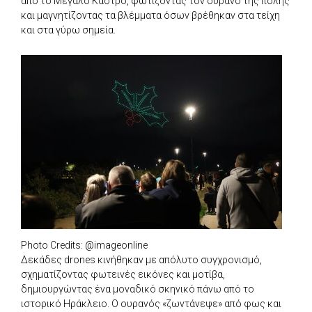
από το Μεγάλο Κάστρο, φωτίζοντας τον ουρανό της πόλης
και μαγνητίζοντας τα βλέμματα όσων βρέθηκαν στα τείχη
και στα γύρω σημεία.
Photo Credits: @imageonline
Δεκάδες drones κινήθηκαν με απόλυτο συγχρονισμό,
σχηματίζοντας φωτεινές εικόνες και μοτίβα,
δημιουργώντας ένα μοναδικό σκηνικό πάνω από το
ιστορικό Ηράκλειο. Ο ουρανός «ζωντάνεψε» από φως και