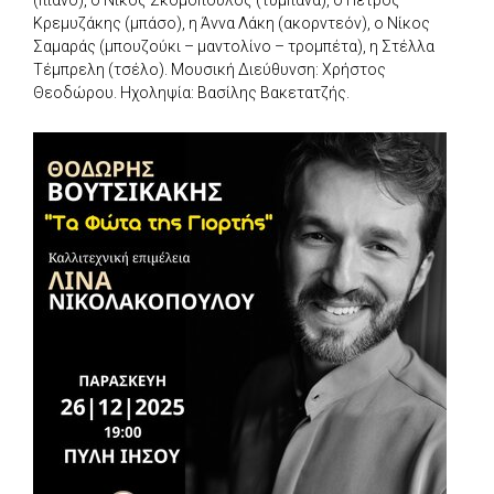
Κρεμυζάκης (μπάσο), η Άννα Λάκη (ακορντεόν), ο Νίκος
Σαμαράς (μπουζούκι – μαντολίνο – τρομπέτα), η Στέλλα
Τέμπρελη (τσέλο). Μουσική Διεύθυνση: Χρήστος
Θεοδώρου. Ηχοληψία: Βασίλης Βακετατζής.