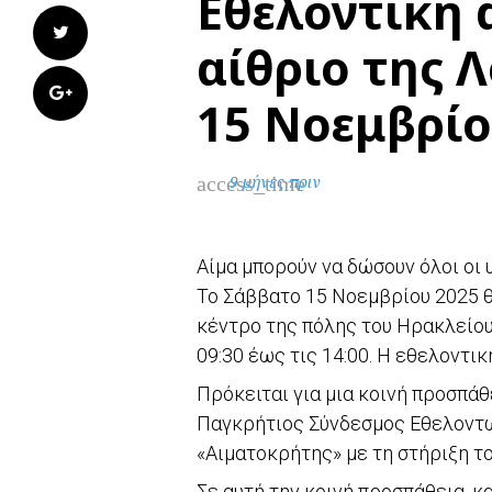
Εθελοντική 
Twitter
αίθριο της 
Google+
15 Νοεμβρί
access_time
9 μήνες πριν
Αίμα μπορούν να δώσουν όλοι οι 
Το Σάββατο 15 Νοεμβρίου 2025 θ
κέντρο της πόλης του Ηρακλείου 
09:30 έως τις 14:00. Η εθελοντι
Πρόκειται για μια κοινή προσπάθ
Παγκρήτιος Σύνδεσμος Εθελοντ
«Αιματοκρήτης» με τη στήριξη τ
Σε αυτή την κοινή προσπάθεια, κ