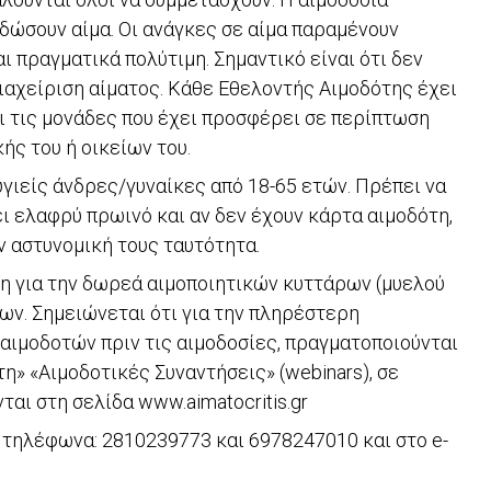
δώσουν αίμα. Οι ανάγκες σε αίμα παραμένουν
ι πραγματικά πολύτιμη. Σημαντικό είναι ότι δεν
διαχείριση αίματος. Κάθε Εθελοντής Αιμοδότης έχει
ι τις μονάδες που έχει προσφέρει σε περίπτωση
ής του ή οικείων του.
υγιείς άνδρες/γυναίκες από 18-65 ετών. Πρέπει να
ει ελαφρύ πρωινό και αν δεν έχουν κάρτα αιμοδότη,
ν αστυνομική τους ταυτότητα.
η για την δωρεά αιμοποιητικών κυττάρων (μυελού
ων. Σημειώνεται ότι για την πληρέστερη
ιμοδοτών πριν τις αιμοδοσίες, πραγματοποιούνται
η» «Αιμοδοτικές Συναντήσεις» (webinars), σε
αι στη σελίδα www.aimatocritis.gr
α τηλέφωνα: 2810239773 και 6978247010 και στο e-