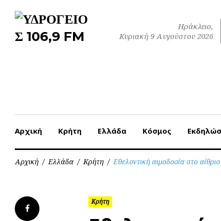
Skip
to
Ηράκλειο,
content
Κυριακή 9 Αυγούστου 2026
Αρχική
Κρήτη
Ελλάδα
Κόσμος
Εκδηλώσ
Αρχική
/
Ελλάδα
/
Κρήτη
/
Εθελοντική αιμοδοσία στο αίθριο
Κρήτη
Facebook