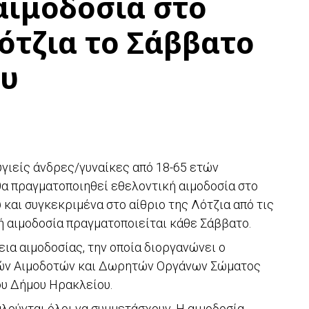
αιμοδοσία στο
Λότζια το Σάββατο
ου
υγιείς άνδρες/γυναίκες από 18-65 ετών
α πραγματοποιηθεί εθελοντική αιμοδοσία στο
και συγκεκριμένα στο αίθριο της Λότζια από τις
κή αιμοδοσία πραγματοποιείται κάθε Σάββατο.
εια αιμοδοσίας, την οποία διοργανώνει ο
ών Αιμοδοτών και Δωρητών Οργάνων Σώματος
ου Δήμου Ηρακλείου.
αλούνται όλοι να συμμετάσχουν. Η αιμοδοσία