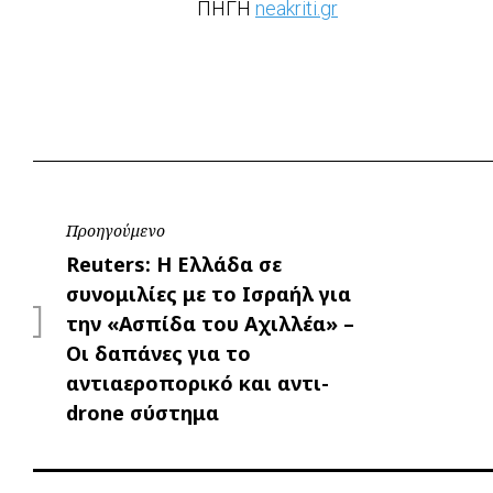
ΠΗΓΗ
neakriti.gr
Πλοήγηση
Προηγούμενο
Προηγούμενο
Reuters: Η Ελλάδα σε
άρθρων
συνομιλίες με το Ισραήλ για
την «Ασπίδα του Αχιλλέα» –
Οι δαπάνες για το
αντιαεροπορικό και αντι-
drone σύστημα