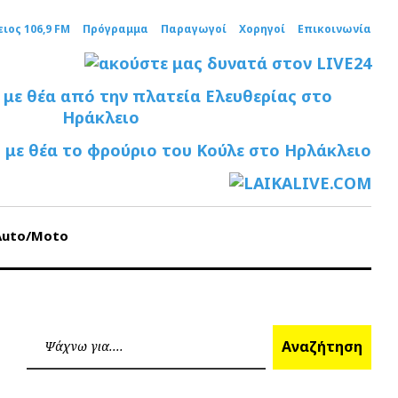
ειος 106,9 FM
Πρόγραμμα
Παραγωγοί
Χορηγοί
Επικοινωνία
Auto/Moto
Ανα
Αναζήτηση