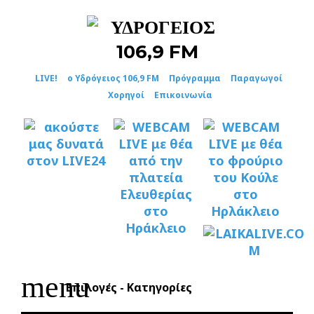
Skip
to
content
LIVE!
ο Υδρόγειος 106,9 FM
Πρόγραμμα
Παραγωγοί
Χορηγοί
Επικοινωνία
menu
Επιλογές - Κατηγορίες