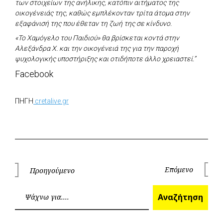
των στοιχείων της ανήλικης, κατόπιν αιτήματος της
οικογένειάς της, καθώς εμπλέκονταν τρίτα άτομα στην
εξαφάνισή της που έθεταν τη ζωή της σε κίνδυνο.
«To Χαμόγελο του Παιδιού» θα βρίσκεται κοντά στην
Αλεξάνδρα Χ. και την οικογένειά της για την παροχή
ψυχολογικής υποστήριξης και οτιδήποτε άλλο χρειαστεί.”
Facebook
ΠΗΓΗ
cretalive.gr
Πλοήγηση
Επόμενο
Προηγούμενο
Επόμεν
Προηγούμενο
άρθρων
Ανα
Αναζήτηση