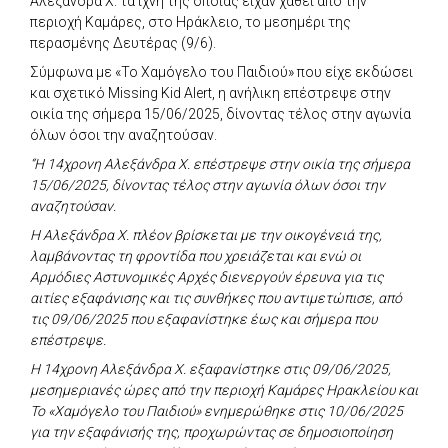
Αλεξάνδρα Χ. τα ίχνη της οποίας είχαν χαθεί από την
περιοχή Καμάρες, στο Ηράκλειο, το μεσημέρι της
περασμένης Δευτέρας (9/6).
Σύμφωνα με «To Χαμόγελο του Παιδιού» που είχε εκδώσει
και σχετικό Missing Kid Alert, η ανήλικη επέστρεψε στην
οικία της σήμερα 15/06/2025, δίνοντας τέλος στην αγωνία
όλων όσοι την αναζητούσαν.
“
Η 14χρονη Αλεξάνδρα Χ. επέστρεψε στην οικία της σήμερα
15/06/2025, δίνοντας τέλος στην αγωνία όλων όσοι την
αναζητούσαν.
Η Αλεξάνδρα Χ. πλέον βρίσκεται με την οικογένειά της,
λαμβάνοντας τη φροντίδα που χρειάζεται και ενώ οι
Αρμόδιες Αστυνομικές Αρχές διενεργούν έρευνα για τις
αιτίες εξαφάνισης και τις συνθήκες που αντιμετώπισε, από
τις 09/06/2025 που εξαφανίστηκε έως και σήμερα που
επέστρεψε.
Η 14χρονη Αλεξάνδρα Χ. εξαφανίστηκε στις 09/06/2025,
μεσημεριανές ώρες από την περιοχή Καμάρες Ηρακλείου και
Το «Χαμόγελο του Παιδιού» ενημερώθηκε στις 10/06/2025
για την εξαφάνισής της, προχωρώντας σε δημοσιοποίηση