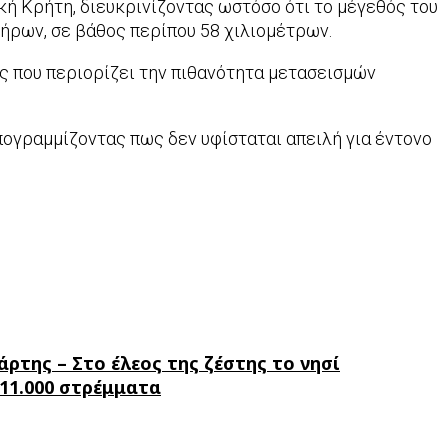
κή Κρήτη, διευκρινίζοντας ωστόσο ότι το μέγεθός του
θήρων, σε βάθος περίπου 58 χιλιομέτρων.
ς που περιορίζει την πιθανότητα μετασεισμών
πογραμμίζοντας πως δεν υφίσταται απειλή για έντονο
ρτης – Στο έλεος της ζέστης το νησί
11.000 στρέμματα