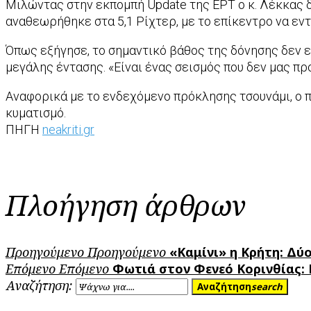
Μιλώντας στην εκπομπή Update της ΕΡΤ ο κ. Λέκκας δ
αναθεωρήθηκε στα 5,1 Ρίχτερ, με το επίκεντρο να εν
Όπως εξήγησε, το σημαντικό βάθος της δόνησης δεν 
μεγάλης έντασης. «Είναι ένας σεισμός που δεν μας π
Αναφορικά με το ενδεχόμενο πρόκλησης τσουνάμι, ο π
κυματισμό.
ΠΗΓΗ
neakriti.gr
Πλοήγηση άρθρων
Προηγούμενο
Προηγούμενο
«Καμίνι» η Κρήτη: Δύ
Επόμενο
Επόμενο
Φωτιά στον Φενεό Κορινθίας: 
Αναζήτηση:
Αναζήτηση
search