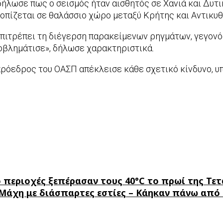
ήλωσε πως ο σεισμός ήταν αισθητός σε Χανιά και Δυτι
τοπίζεται σε θαλάσσιο χώρο μεταξύ Κρήτης και Αντικυ
επιτρέπει τη διέγερση παρακείμενων ρηγμάτων, γεγονό
ροβλημάτισε», δήλωσε χαρακτηριστικά.
ρόεδρος του ΟΑΣΠ απέκλεισε κάθε σχετικό κίνδυνο, υ
ο περιοχές ξεπέρασαν τους 40°C το πρωί της Τετά
Μάχη με διάσπαρτες εστίες – Κάηκαν πάνω από 