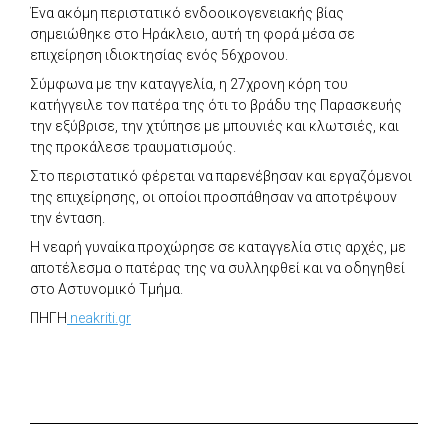
Ένα ακόμη περιστατικό ενδοοικογενειακής βίας
σημειώθηκε στο Ηράκλειο, αυτή τη φορά μέσα σε
επιχείρηση ιδιοκτησίας ενός 56χρονου.
Σύμφωνα με την καταγγελία, η 27χρονη κόρη του
κατήγγειλε τον πατέρα της ότι το βράδυ της Παρασκευής
την εξύβρισε, την χτύπησε με μπουνιές και κλωτσιές, και
της προκάλεσε τραυματισμούς.
Στο περιστατικό φέρεται να παρενέβησαν και εργαζόμενοι
της επιχείρησης, οι οποίοι προσπάθησαν να αποτρέψουν
την ένταση.
Η νεαρή γυναίκα προχώρησε σε καταγγελία στις αρχές, με
αποτέλεσμα ο πατέρας της να συλληφθεί και να οδηγηθεί
στο Αστυνομικό Τμήμα.
ΠΗΓΗ
neakriti.gr