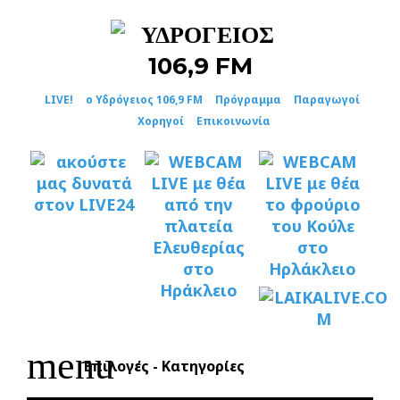
Skip
to
content
LIVE!
ο Υδρόγειος 106,9 FM
Πρόγραμμα
Παραγωγοί
Χορηγοί
Επικοινωνία
menu
Επιλογές - Κατηγορίες