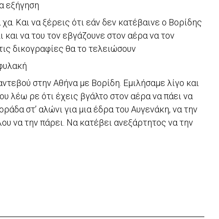
α εξήγηση
χα. Και να ξέρεις ότι εάν δεν κατέβαινε ο Βορίδης
ι και να του τον εβγάζουνε στον αέρα να τον
τις δικογραφίες θα το τελειώσουν
 φυλακή
ντεβού στην Αθήνα με Βορίδη. Εμιλήσαμε λίγο και
υ λέω ρε ότι έχεις βγάλτο στον αέρα να πάει να
άδα στ’ αλώνι για μια έδρα του Αυγενάκη, να την
λου να την πάρει. Να κατέβει ανεξάρτητος να την