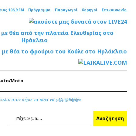
ειος 106,9 FM
Πρόγραμμα
Παραγωγοί
Χορηγοί
Επικοινωνία
Auto/Moto
ς βγάλτο στον αέρα να πάει να γ@μ@θ@@»
Ανα
Αναζήτηση