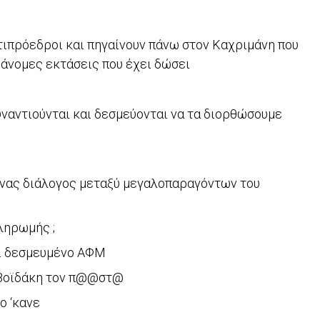
ιπρόεδροι και πηγαίνουν πάνω στον Καχριμάνη που
ράνομες εκτάσεις που έχει δώσει
ναντιούνται και δεσμεύονται να τα διορθώσουμε
ένας διάλογος μεταξύ μεγαλοπαραγόντων του
ληρωμής ;
αι δεσμευμένο ΑΦΜ
 Βοϊδάκη τον π@@στ@
ο ‘κανε