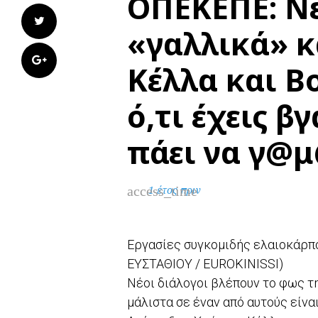
ΟΠΕΚΕΠΕ: Νέ
Twitter
«γαλλικά» κ
Google+
Κέλλα και Βο
ό,τι έχεις β
πάει να γ
access_time
1 έτος πριν
Εργασίες συγκομιδής ελαιοκάρπο
ΕΥΣΤΑΘΙΟΥ / EUROKINISSI)
Νέοι διάλογοι βλέπουν το φως τ
μάλιστα σε έναν από αυτούς είν