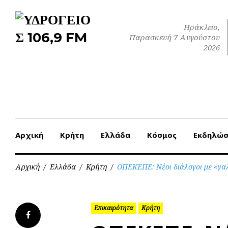
Skip
to
Ηράκλειο,
content
Παρασκευή 7 Αυγούστου
2026
Αρχική
Κρήτη
Ελλάδα
Κόσμος
Εκδηλώσ
Αρχική
/
Ελλάδα
/
Κρήτη
/
ΟΠΕΚΕΠΕ: Νέοι διάλογοι με «γαλ
Επικαιρότητα
Κρήτη
Facebook