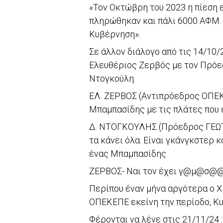
«Τον Οκτώβρη του 2023 η πίεση 
πληρώθηκαν και πάλι 6000 ΑΦΜ. 
Κυβέρνηση».
Σε άλλον διάλογο από τις 14/10
Ελευθέριος Ζερβός με τον Πρόε
Ντογκούλη.
ΕΛ. ΖΕΡΒΟΣ (Αντιπρόεδρος ΟΠΕΚΕΠ
Μπαμπασίδης με τις πλάτες που έ
Δ. ΝΤΟΓΚΟΥΛΗΣ (Πρόεδρος ΓΕΩΤΕ
τα κάνει όλα. Είναι γκάνγκστερ 
ένας Μπαμπασίδης
ΖΕΡΒΟΣ- Ναι τον έχει γ@μ@σ@@,
Περίπου έναν μήνα αργότερα ο Χ
ΟΠΕΚΕΠΕ εκείνη την περίοδο, Κ
Φέρονται να λένε στις 21/11/24 :