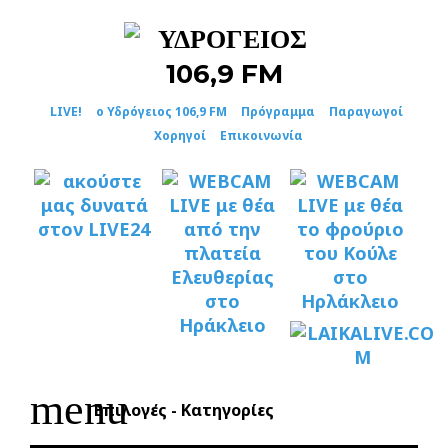
Skip
to
content
LIVE!
ο Υδρόγειος 106,9 FM
Πρόγραμμα
Παραγωγοί
Χορηγοί
Επικοινωνία
menu
Επιλογές - Κατηγορίες