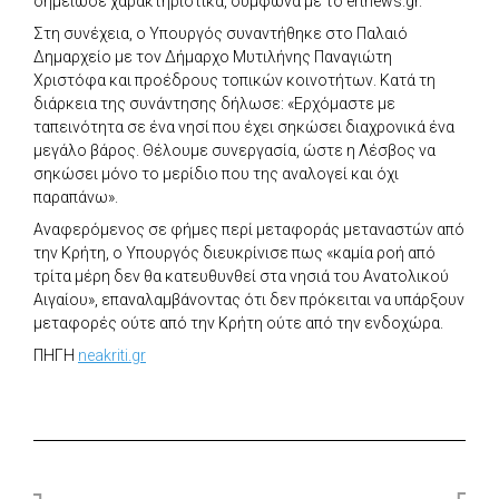
σημείωσε χαρακτηριστικά, σύμφωνα με το ertnews.gr.
Στη συνέχεια, ο Υπουργός συναντήθηκε στο Παλαιό
Δημαρχείο με τον Δήμαρχο Μυτιλήνης Παναγιώτη
Χριστόφα και προέδρους τοπικών κοινοτήτων. Κατά τη
διάρκεια της συνάντησης δήλωσε: «Ερχόμαστε με
ταπεινότητα σε ένα νησί που έχει σηκώσει διαχρονικά ένα
μεγάλο βάρος. Θέλουμε συνεργασία, ώστε η Λέσβος να
σηκώσει μόνο το μερίδιο που της αναλογεί και όχι
παραπάνω».
Αναφερόμενος σε φήμες περί μεταφοράς μεταναστών από
την Κρήτη, ο Υπουργός διευκρίνισε πως «καμία ροή από
τρίτα μέρη δεν θα κατευθυνθεί στα νησιά του Ανατολικού
Αιγαίου», επαναλαμβάνοντας ότι δεν πρόκειται να υπάρξουν
μεταφορές ούτε από την Κρήτη ούτε από την ενδοχώρα.
ΠΗΓΗ
neakriti.gr