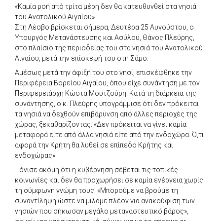
«Καμία ροή από τρίτα μέρη δεν θα κατευθυνθεί στα νησιά
του Ανατολικού Αιγαίου»
Στη Λέσβο βρίσκεται σήμερα, Δευτέρα 25 Αυγούστου, ο
Υπουργός Μετανάστευσης και Ασύλου, Θάνος Πλεύρης,
στο πλαίσιο της περιοδείας του στα νησιά του Ανατολικού
Αιγαίου, μετά την επίσκεψή του στη Σάμο.
Αμέσως μετά την άφιξή του στο νησί, επισκέφθηκε την
Περιφέρεια Βορείου Αιγαίου, όπου είχε συνάντηση με τον
Περιφερειάρχη Κώστα Μουτζούρη. Κατά τη διάρκεια της
συνάντησης, ο κ. Πλεύρης υπογράμμισε ότι δεν πρόκειται
τα νησιά να δεχθούν επιβάρυνση από άλλες περιοχές της
χώρας, ξεκαθαρίζοντας: «Δεν πρόκειται να γίνει καμία
μεταφορά είτε από άλλα νησιά είτε από την ενδοχώρα. Ό,τι
αφορά την Κρήτη θα λυθεί σε επίπεδο Κρήτης και
ενδοχώρας».
Τόνισε ακόμη ότι η κυβέρνηση σέβεται τις τοπικές
κοινωνίες και δεν θα προχωρήσει σε καμία ενέργεια χωρίς
τη σύμφωνη γνώμη τους. «Μπορούμε να βρούμε τη
συναντίληψη ώστε να μιλάμε πλέον για ανακούφιση των
νησιών που σήκωσαν μεγάλο μεταναστευτικό βάρος»,