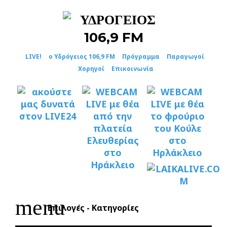
Skip
to
content
LIVE!
ο Υδρόγειος 106,9 FM
Πρόγραμμα
Παραγωγοί
Χορηγοί
Επικοινωνία
menu
Επιλογές - Κατηγορίες