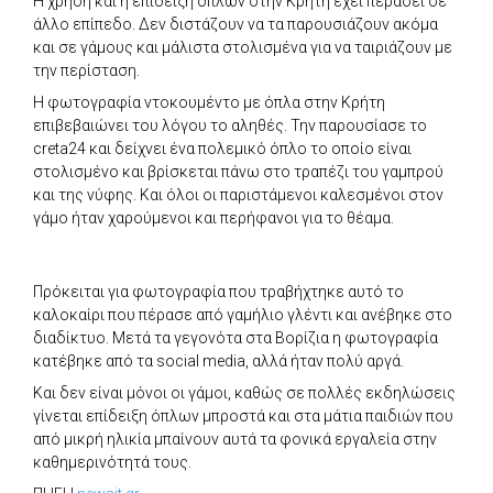
Η χρήση και η επίδειξη όπλων στην Κρήτη έχει περάσει σε
άλλο επίπεδο. Δεν διστάζουν να τα παρουσιάζουν ακόμα
και σε γάμους και μάλιστα στολισμένα για να ταιριάζουν με
την περίσταση.
Η φωτογραφία ντοκουμέντο με όπλα στην Κρήτη
επιβεβαιώνει του λόγου το αληθές. Την παρουσίασε το
creta24 και δείχνει ένα πολεμικό όπλο το οποίο είναι
στολισμένο και βρίσκεται πάνω στο τραπέζι του γαμπρού
και της νύφης. Και όλοι οι παριστάμενοι καλεσμένοι στον
γάμο ήταν χαρούμενοι και περήφανοι για το θέαμα.
Πρόκειται για φωτογραφία που τραβήχτηκε αυτό το
καλοκαίρι που πέρασε από γαμήλιο γλέντι και ανέβηκε στο
διαδίκτυο. Μετά τα γεγονότα στα Βορίζια η φωτογραφία
κατέβηκε από τα social media, αλλά ήταν πολύ αργά.
Και δεν είναι μόνοι οι γάμοι, καθώς σε πολλές εκδηλώσεις
γίνεται επίδειξη όπλων μπροστά και στα μάτια παιδιών που
από μικρή ηλικία μπαίνουν αυτά τα φονικά εργαλεία στην
καθημερινότητά τους.