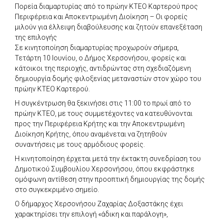
Πορεία διαμαρτυρίας από το πρώην ΚΤΕΟ Καρτερού προς
Περιφέρεια και Αποκεντρωμένη Διοίκηση – Οι φορείς
μιλούν για έλλειψη διαβούλευσης και ζητούν επανεξέταση
της επιλογής
Σε κινητοποίηση διαμαρτυρίας προχωρούν σήμερα,
Τετάρτη 10 Ιουνίου, ο Δήμος Χερσονήσου, φορείς και
κάτοικοι της περιοχής, αντιδρώντας στη σχεδιαζόμενη
δημιουργία δομής φιλοξενίας μεταναστών στον χώρο του
πρώην ΚΤΕΟ Καρτερού.
Η συγκέντρωση θα ξεκινήσει στις 11:00 το πρωί από το
πρώην ΚΤΕΟ, με τους συμμετέχοντες να κατευθύνονται
προς την Περιφέρεια Κρήτης και την Αποκεντρωμένη
Διοίκηση Κρήτης, όπου αναμένεται να ζητηθούν
συναντήσεις με τους αρμόδιους φορείς.
Η κινητοποίηση έρχεται μετά την έκτακτη συνεδρίαση του
Δημοτικού Συμβουλίου Χερσονήσου, όπου εκφράστηκε
ομόφωνη αντίθεση στην προοπτική δημιουργίας της δομής
στο συγκεκριμένο σημείο.
Ο δήμαρχος Χερσονήσου Ζαχαρίας Δοξαστάκης έχει
χαρακτηρίσει την επιλογή «άδικη και παράλογη»,