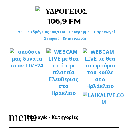
Skip
to
content
LIVE!
ο Υδρόγειος 106,9 FM
Πρόγραμμα
Παραγωγοί
Χορηγοί
Επικοινωνία
menu
Επιλογές - Κατηγορίες