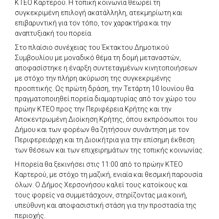
ΚΤΕΟ Καρτερού. Η τοπική κοινωνία θεωρεί τη
συγκεκριμένη επιλογή ακατάλληλη, ατεκμηρίωτη και
επιβαρυντική για τον τόπο, τον χαρακτήρα και την
αναπτυξιακή του πορεία.
Στο πλαίσιο συνέχειας του Έκτακτου Δημοτικού
Συμβουλίου με μοναδικό θέμα τη δομή μεταναστών,
αποφασίστηκε η έναρξη συντεταγμένων κινητοποιήσεων
με στόχο την πλήρη ακύρωση της συγκεκριμένης
προοπτικής. Ως πρώτη δράση, την Τετάρτη 10 Ιουνίου θα
πραγματοποιηθεί πορεία διαμαρτυρίας από τον χώρο του
πρώην ΚΤΕΟ προς την Περιφέρεια Κρήτης και την
Αποκεντρωμένη Διοίκηση Κρήτης, όπου εκπρόσωποι του
Δήμου και των φορέων θα ζητήσουν συνάντηση με τον
Περιφερειάρχη και τη Διοικήτρια για την επίσημη έκθεση
των θέσεων και των επιχειρημάτων της τοπικής κοινωνίας.
Η πορεία θα ξεκινήσει στις 11:00 από το πρώην ΚΤΕΟ
Καρτερού, με στόχο τη μαζική, ενιαία και θεσμική παρουσία
όλων. Ο Δήμος Χερσονήσου καλεί τους κατοίκους και
τους φορείς να συμμετάσχουν, στηρίζοντας μια κοινή,
υπεύθυνη και αποφασιστική στάση για την προστασία της
περιοχής.