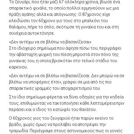
Το ζευγάρι, που ήταν μαζί 67 ολόκληρα χρόνια, βίωσε ένα
σπαρακτικό φινάλε, το οποίο πολλοί ερμηνεύουν ως μια
πράξη αγάπης αλλά και απόγνωσης. Ο 87χρονος είχε
κλειδώσει τον 60χρονο γιο τους στο μπαλκόνι του
θαλάμου, πήρε το όπλο, σκότωσε τη γυναίκα του και στη
συνέχεια αυτοκτόνησε.
«Δεν αντέχω να σε βλέπω να βασανίζεσαι»
Στο ιδιόχειρο σημείωμα που άφησε πίσω του, περιγράφει
την αβάσταχτη ψυχική του πίεση μπροστά στον πόνο της
γυναίκας του, η οποία βρισκόταν στο τελικό στάδιο του
καρκίνου.
«Δεν αντέχω να σε βλέπω να βασανίζεσαι. Δεν μπορώ να σε
βλέπω να υποφέρεις έτσι», γράφει σε μια από τις πιο
σπαρακτικές γραμμές του αποχαιρετισμού του.
Στο ίδιο σημείωμα φέρεται να δίνει οδηγίες για την κηδεία
τους, επιθυμώντας να τακτοποιήσει κάθε λεπτομέρεια πριν
περάσει και ο ίδιος το κατώφλι του θανάτου.
Ο 60χρονος γιος του ζευγαριού ήταν παρών εκείνο το
βράδυ, χωρίς όμως να προλάβει να αποτρέψει την
τραγωδία. Περιέγραψε στους αστυνομικούς πως οι γονείς