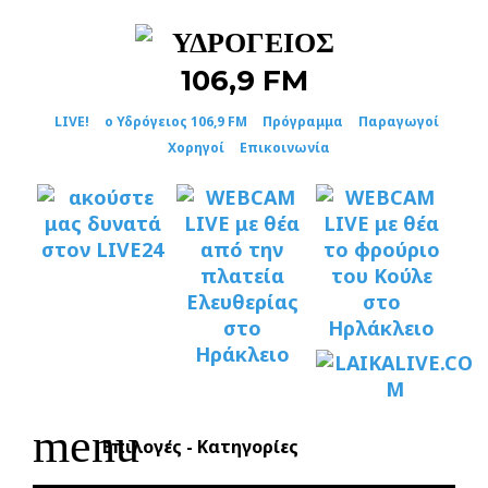
Skip
to
content
LIVE!
ο Υδρόγειος 106,9 FM
Πρόγραμμα
Παραγωγοί
Χορηγοί
Επικοινωνία
menu
Επιλογές - Κατηγορίες