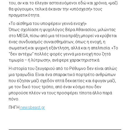
του, αν και το έλεγαν αστειευόμενοι εδώ και χρόνια, «μαζί
θα φύγουμε», τελικά έκαναν την «υπόσχεσή» τους
πραγματικότητα.
«Το αίσθημα του υποφέρειν γεννά ενοχή»
Όπως σχολίασε η ψυχολόγος Βέρα Αθανασίου, μιλώντας
στο MEGA, πίσω από μια τέτοια πράξη μπορεί να κρύβεται
ένας συνδυασμός συναισθημάτων, όπως η ενοχή, η
σωματική και ψυχική εξάντληση, αλλά και η απελπισία. «Το
“δεν αντέχω” πολλές φορές γεννά μια ενοχή που ζητά
τιμωρία – ή λύτρωση», ανέφερε χαρακτηριστικά.
Η ιστορία του ζευγαριού από το Ρέθυμνο δεν είναι απλώς
μια τραγωδία. Είναι ένα σπαρακτικό πορτρέτο ανθρώπων
που έζησαν μαζί σχεδόν επτά δεκαετίες και έφυγαν μαζί,
με τον δικό τους τρόπο, από έναν κόσμο που δεν
μπορούσε πλέον να τους προσφέρει τίποτα άλλο παρά
πόνο.
ΠΗΓΗ
newsbeast.gr