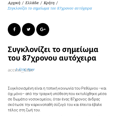
Αρχική
/
Ελλάδα
/
Κρήτη
/
Συγκλονίζει το σημείωμα του 87χρονου αυτόχειρα
Facebook
Twitter
Google+
Συγκλονίζει το σημείωμα
του 87χρονου αυτόχειρα
access_time
1 έτος πριν
Συγκλονισμένη είναι η τοπική κοινωνία του Ρεθύμνου –και
όχι μόνο– από την τραγική υπόθεση που εκτυλίχθηκε μέσα
σε δωμάτιο νοσοκομείου, όταν ένας 87χρονος άνδρας
σκότωσε την καρκινοπαθή σύζυγό του και έπειτα έβαλε
τέλος στη ζωή του.