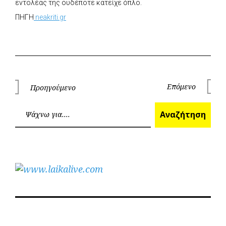
εντολέας της ουδέποτε κατείχε όπλο.
ΠΗΓΗ
neakriti.gr
Πλοήγηση
Επόμενο
Προηγούμενο
Επόμεν
Προηγούμενο
άρθρων
Ανα
Αναζήτηση