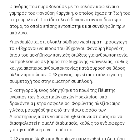
Ο άνδρας που πυροβολούσε με το καλάσνικοφ είναι ο
γαμπρός του Φανούρη Καργάκη, ο οποίος έχασε τη ζωή του
στη συμπλοκή. Στο ίδιο υλικό διακρινόταν και δεύτερο
άτομο, το οποίο επίσης εντοπίστηκε και συνελήφθη πριν
από λίγο.
Υπενθυμίζεται ότι ολοκληρώθηκε νωρίτερα η προσαγωγή
του 43χρονου γαμπρού του 39χρονου Φανούρη Καργάκη,
όπου του ασκήθηκαν ποινικές διώξεις για ανθρωποκτονία
εκ προθέσεως σε βάρος της 56χρονης Ευαγγελίας, καθώς
και για απόπειρα ανθρωποκτονίας κατά συρροή σε βάρος
άλλων προσώπων. Ο 43χρονος, αρνείται τα πάντα για τη
συμμετοχή του στην αιματηρή συμπλοκή.
Ο κατηγορούμενος οδηγήθηκε το πρωί της Πέμπτης
ενώπιον των δικαστικών αρχών Ηρακλείου, υπό
δρακόντεια μέτρα ασφαλείας. Φορώντας αλεξίσφαιρο
γιλέκο, μεταφέρθηκε από την πίσω είσοδο των
Δικαστηρίων, ώστε να αποφευχθεί συνωστισμός και να
διασφαλιστεί η ομαλή διαδικασία, καθώς το ενδιαφέρον
για την υπόθεση είναι τεράστιο.
Ο 43χρονος έλαβε προθεσμία να απολογηθεί τη Δευτέρα,