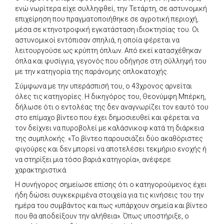
ενώ νωρίτερα είχε συλληφθεί, την Τετάρτη, σε αστυνομική
επιχείρηση που πραγματοποιήθηκε σε αγροτική περιοχή,
μέσα σε κτηνοτροφική εγκατάσταση ιδιοκτησίας του. Οι
αστυνομικοί εντόπισαν σπηλιά, η οποία φέρεται να
λειτουργούσε ως κρύπτη όπλων. Από εκεί κατασχέθηκαν
όπλα και φυσίγγια, γεγονός που οδήγησε στη σύλληψή του
με την κατηγορία της παράνομης οπλοκατοχής.
Σύμφωνα με την υπεράσπισή του, ο 43χρονος αρνείται
όλες τις κατηγορίες. Η δικηγόρος του, Θεονύμφη Μπέρκη,
δήλωσε ότι ο εντολέας της δεν αναγνωρίζει τον εαυτό του
στο επίμαχο βίντεο που έχει δημοσιευθεί και φέρεται να
τον δείχνει να πυροβολεί με καλάσνικοφ κατά τη διάρκεια
της συμπλοκής. «Το βίντεο παρουσιάζει δύο ακαθόριστες
φιγούρες και δεν μπορεί να αποτελέσει τεκμήριο ενοχής ή
να στηρίξει μια τόσο βαριά κατηγορία», ανέφερε
χαρακτηριστικά.
Η συνήγορος σημείωσε επίσης ότι ο κατηγορούμενος έχει
ήδη δώσει συγκεκριμένα στοιχεία για τις κινήσεις του την
ημέρα του συμβάντος και πως «υπάρχουν σημεία και βίντεο
που θα αποδείξουν την αλήθεια». Όπως υποστήριξε, ο