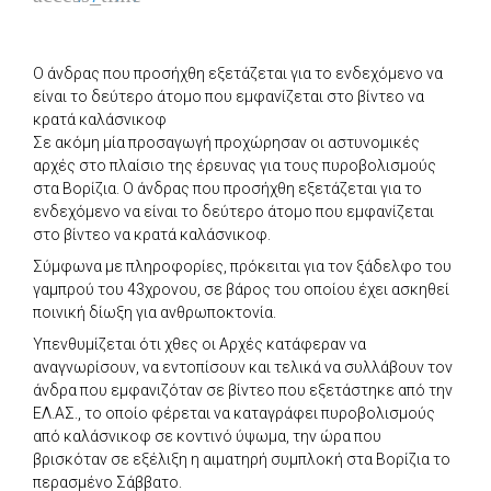
Ο άνδρας που προσήχθη εξετάζεται για το ενδεχόμενο να
είναι το δεύτερο άτομο που εμφανίζεται στο βίντεο να
κρατά καλάσνικοφ
Σε ακόμη μία προσαγωγή προχώρησαν οι αστυνομικές
αρχές στο πλαίσιο της έρευνας για τους πυροβολισμούς
στα Βορίζια. Ο άνδρας που προσήχθη εξετάζεται για το
ενδεχόμενο να είναι το δεύτερο άτομο που εμφανίζεται
στο βίντεο να κρατά καλάσνικοφ.
Σύμφωνα με πληροφορίες, πρόκειται για τον ξάδελφο του
γαμπρού του 43χρονου, σε βάρος του οποίου έχει ασκηθεί
ποινική δίωξη για ανθρωποκτονία.
Υπενθυμίζεται ότι χθες οι Αρχές κατάφεραν να
αναγνωρίσουν, να εντοπίσουν και τελικά να συλλάβουν τον
άνδρα που εμφανιζόταν σε βίντεο που εξετάστηκε από την
ΕΛ.ΑΣ., το οποίο φέρεται να καταγράφει πυροβολισμούς
από καλάσνικοφ σε κοντινό ύψωμα, την ώρα που
βρισκόταν σε εξέλιξη η αιματηρή συμπλοκή στα Βορίζια το
περασμένο Σάββατο.