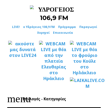
Skip
to
content
LIVE!
ο Υδρόγειος 106,9 FM
Πρόγραμμα
Παραγωγοί
Χορηγοί
Επικοινωνία
menu
Επιλογές - Κατηγορίες