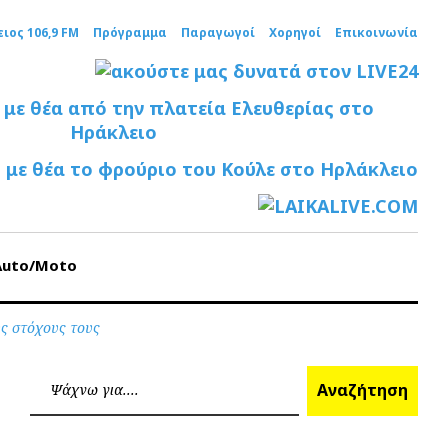
ειος 106,9 FM
Πρόγραμμα
Παραγωγοί
Χορηγοί
Επικοινωνία
Auto/Moto
υς στόχους τους
Ανα
Αναζήτηση