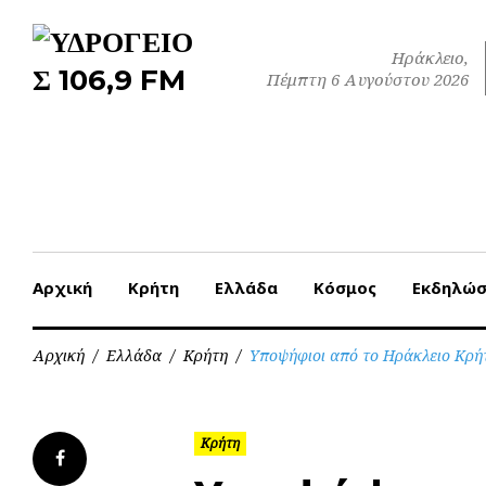
Skip
to
Ηράκλειο,
content
Πέμπτη 6 Αυγούστου 2026
Αρχική
Κρήτη
Ελλάδα
Κόσμος
Εκδηλώσ
Αρχική
/
Ελλάδα
/
Κρήτη
/
Υποψήφιοι από το Ηράκλειο Κρήτ
Κρήτη
Facebook