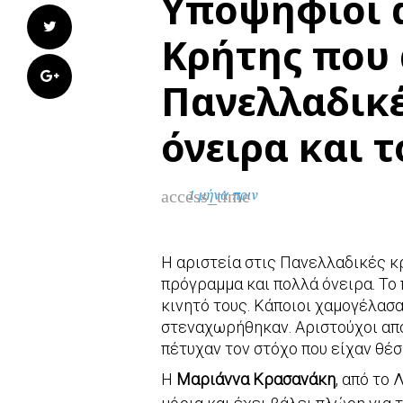
Υποψήφιοι 
Twitter
Κρήτης που 
Google+
Πανελλαδικέ
όνειρα και 
access_time
1 μήνα πριν
Η αριστεία στις Πανελλαδικές κρ
πρόγραμμα και πολλά όνειρα. Το 
κινητό τους. Κάποιοι χαμογέλασα
στεναχωρήθηκαν. Αριστούχοι από
πέτυχαν τον στόχο που είχαν θέσε
Η
Μαριάννα Κρασανάκη
, από το