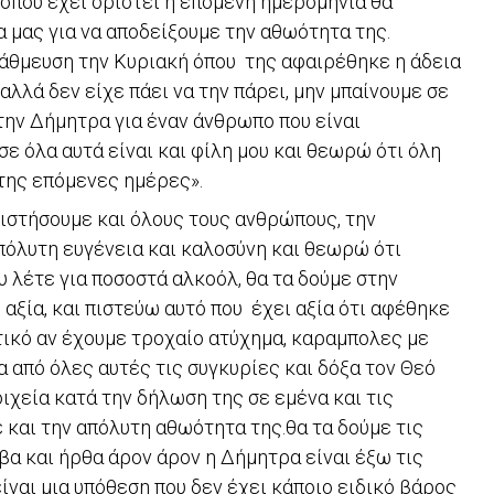
 όπου έχει οριστεί η επόμενη ημερομηνία θα
 μας για να αποδείξουμε την αθωότητα της.
άθμευση την Κυριακή όπου της αφαιρέθηκε η άδεια
λλά δεν είχε πάει να την πάρει, μην μπαίνουμε σε
την Δήμητρα για έναν άνθρωπο που είναι
σε όλα αυτά είναι και φίλη μου και θεωρώ ότι όλη
 της επόμενες ημέρες».
ριστήσουμε και όλους τους ανθρώπους, την
πόλυτη ευγένεια και καλοσύνη και θεωρώ ότι
υ λέτε για ποσοστά αλκοόλ, θα τα δούμε στην
 αξία, και πιστεύω αυτό που έχει αξία ότι αφέθηκε
ικό αν έχουμε τροχαίο ατύχημα, καραμπολες με
α από όλες αυτές τις συγκυρίες και δόξα τον Θεό
οιχεία κατά την δήλωση της σε εμένα και τις
 και την απόλυτη αθωότητα της.θα τα δούμε τις
βα και ήρθα άρον άρον η Δήμητρα είναι έξω τις
ίναι μια υπόθεση που δεν έχει κάποιο ειδικό βάρος