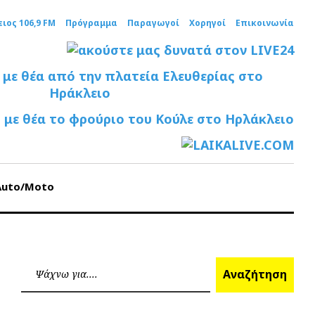
ειος 106,9 FM
Πρόγραμμα
Παραγωγοί
Χορηγοί
Επικοινωνία
Auto/Moto
Ανα
Αναζήτηση