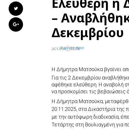
Ελεύθερη η
Twitter
– Αναβλήθηκε
Google+
Δεκεμβρίου
access_time
9 μήνες πριν
Η Δήμητρα Ματσούκα βγαίνει απ
Για τις 2 Δεκεμβρίου αναβλήθηκ
αφέθηκε ελεύθερη. Η αναβολή σ
να προσκομίσει τις βεβαιώσεις ό
Η Δήμητρα Ματσούκα, μεταφέρθηκ
20.11.2025, στα Δικαστήρια της
με την αυτόφωρη διαδικασία, έπε
Τετάρτης στη Βουλιαγμένη για π