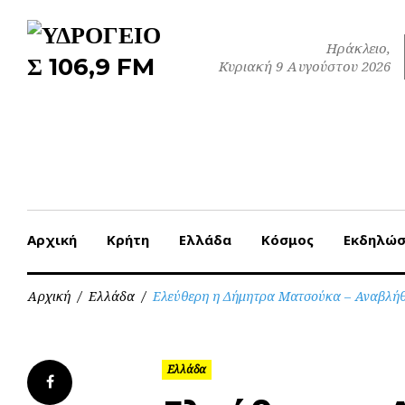
Skip
to
Ηράκλειο,
content
Κυριακή 9 Αυγούστου 2026
Αρχική
Κρήτη
Ελλάδα
Κόσμος
Εκδηλώσ
Αρχική
/
Ελλάδα
/
Ελεύθερη η Δήμητρα Ματσούκα – Αναβλήθηκ
Ελλάδα
Facebook