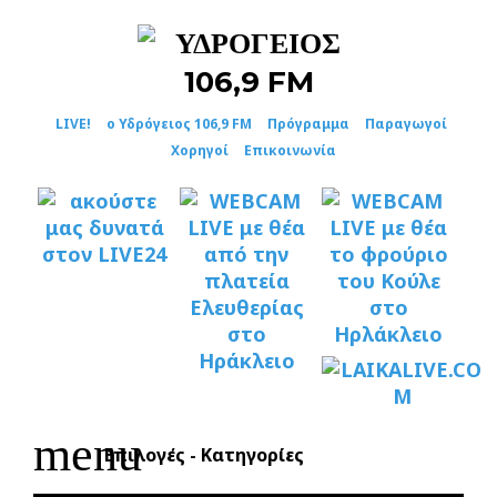
Skip
to
content
LIVE!
ο Υδρόγειος 106,9 FM
Πρόγραμμα
Παραγωγοί
Χορηγοί
Επικοινωνία
menu
Επιλογές - Κατηγορίες