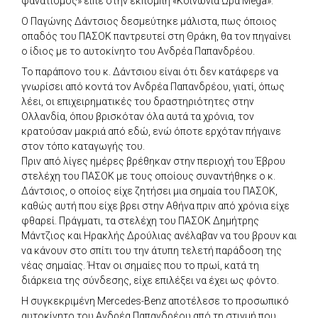
φανατισμός» είπε στην εκπομπή «Κοινωνία Ώρα Mega».
Ο Παγώνης Δάντσιος δεσμεύτηκε μάλιστα, πως όποιος
οπαδός του ΠΑΣΟΚ παντρευτεί στη Θράκη, θα τον πηγαίνει
ο ίδιος με το αυτοκίνητο του Ανδρέα Παπανδρέου.
Το παράπονο του κ. Δάντσιου είναι ότι δεν κατάφερε να
γνωρίσει από κοντά τον Ανδρέα Παπανδρέου, γιατί, όπως
λέει, οι επιχειρηματικές του δραστηριότητες στην
Ολλανδία, όπου βρισκόταν όλα αυτά τα χρόνια, τον
κρατούσαν μακριά από εδώ, ενώ όποτε ερχόταν πήγαινε
στον τόπο καταγωγής του.
Πριν από λίγες ημέρες βρέθηκαν στην περιοχή του Έβρου
στελέχη του ΠΑΣΟΚ με τους οποίους συναντήθηκε ο κ.
Δάντσιος, ο οποίος είχε ζητήσει μια σημαία του ΠΑΣΟΚ,
καθώς αυτή που είχε βρει στην Αθήνα πριν από χρόνια είχε
φθαρεί. Πράγματι, τα στελέχη του ΠΑΣΟΚ Δημήτρης
Μάντζιος και Ηρακλής Δρούλιας ανέλαβαν να του βρουν και
να κάνουν στο σπίτι του την άτυπη τελετή παράδοση της
νέας σημαίας. Ήταν οι σημαίες που το πρωί, κατά τη
διάρκεια της σύνδεσης, είχε επιλέξει να έχει ως φόντο.
Η συγκεκριμένη Mercedes-Benz αποτέλεσε το προσωπικό
αυτοκίνητο του Ανδρέα Παπανδρέου από τη στιγμή που