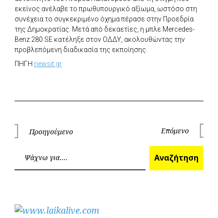
εκείνος ανέλαβε το πρωθυπουργικό αξίωμα, ωστόσο στη
συνέχεια το συγκεκριμένο όχημα πέρασε στην Προεδρία
της Δημοκρατίας. Μετά από δεκαετίες, η μπλε Mercedes-
Benz 280 SE κατέληξε στον ΟΔΔΥ, ακολουθώντας την
προβλεπόμενη διαδικασία της εκποίησης.
ΠΗΓΗ
newsit.gr
Πλοήγηση
Επόμενο
Προηγούμενο
Επόμεν
Προηγούμενο
άρθρων
Ανα
Αναζήτηση