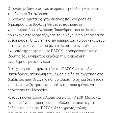
Ο Παγώνης Δάντσιος που αγόρασε τη θρυλική Mercedes
του Ανδρέα Παπανδρέου
Ο Παγώνης Δάντσιος ήταν εκείνος που αγόρασε σε
δημοπρασία τη θρυλική Mercedes που κάποτε
χρησιμοποιούσε ο Ανδρέας Παπανδρέου και σε δηλώσεις
που έκανε στο Mega εξήγησε τους λόγους που αποφάσισε
να πληρώσει. Όπως είπε ο επιχειρηματίας το συγκεκριμένο
αυτοκίνητο συνδυάζεται με μια σειρά από αναμνήσεις που
έχει από την εποχή που το ΠΑΣΟΚ μεσουρανούσε και ο
ιδρυτής του κινήματος κέρδιζε τη μία εκλογική
αναμέτρηση μετά την άλλη.
Ο επιχειρηματίας, φανατικός του ΠΑΣΟΚ και του Ανδρέα
Παπανδρέου, αποκάλυψε πως μόλις είδε σε ανάρτηση στο
διαδίκτυο πως βγαίνει σε δημοπρασία το όχημα δεν έχασε
καιρό και αναζήτησε τον μεσάζοντα, προκειμένου να
αποκτήσει την Mercedes.
«Έχουμε κάνει πολλά χιλιόμετρα για το ΠΑΣΟΚ. Μέχρι και
σφαίρες έχουμε φάει, μας πυροβόλησαν κάποτε γιατί
βάζαμε σημαίες του ΠΑΣΟΚ. Άλλα χρόνια, πολύς