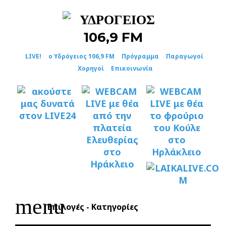
Skip
to
content
LIVE!
ο Υδρόγειος 106,9 FM
Πρόγραμμα
Παραγωγοί
Χορηγοί
Επικοινωνία
menu
Επιλογές - Κατηγορίες