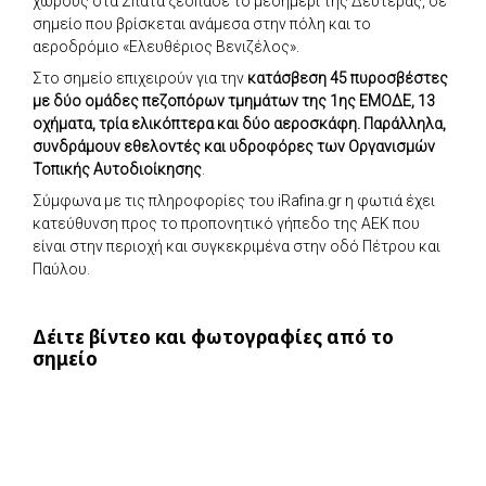
χώρους στα Σπάτα ξέσπασε το μεσημέρι της Δευτέρας, σε
σημείο που βρίσκεται ανάμεσα στην πόλη και το
αεροδρόμιο «Ελευθέριος Βενιζέλος».
Στο σημείο επιχειρούν για την
κατάσβεση 45 πυροσβέστες
με δύο ομάδες πεζοπόρων τμημάτων της 1ης ΕΜΟΔΕ, 13
οχήματα, τρία ελικόπτερα και δύο αεροσκάφη. Παράλληλα,
συνδράμουν εθελοντές και υδροφόρες των Οργανισμών
Τοπικής Αυτοδιοίκησης
.
Σύμφωνα με τις πληροφορίες του iRafina.gr η φωτιά έχει
κατεύθυνση προς το προπονητικό γήπεδο της ΑΕΚ που
είναι στην περιοχή και συγκεκριμένα στην οδό Πέτρου και
Παύλου.
Δέιτε βίντεο και φωτογραφίες από το
σημείο