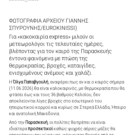
ΦΩΤΟΓΡΑΦΙΑ ΑΡΧΕΙΟΥ ΓΙΑΝΝΗΣ
ΣΠΥΡΟΥΝΗΣ/EUROKINISSI)
Για «κακοκαιρία express» μιλούν οι
μετεωρολόγοι τις τελευταίες ημέρες,
βλέποντας για τον καιρό της Παρασκευής
έντονα φαινόμενα με πτώση της
θερμοκρασίας, βροχές, καταιγίδες,
ενισχυμένους ανέμους και χαλάζι.
Η
Όλγα Παπαβγουλή
, αναφέρει πως αν και ο καιρός σήμερα
(11.06.2026) θα είναι καλοκαιρινός, με θερμοκρασία που θα
φτάσει έως και τους 36 βαθμούς Κελσίου, δεν
αποκλείονται λίγες βροχές στο εσωτερικό του
ηπειρωτικού κορμού και κυρίως σε Στερεά Ελλάδα, Ήπειρο
και ανατολική Μακεδονία.
Από την
Παρασκευή
, οι πολίτες θα πρέπει να είναι
ιδιαίτερα
προσεκτικοί
καθώς ψυχρές αέριες μάζες θα
επηρεάσουν την χώρα μας, φέρνοντας βροχές από τα