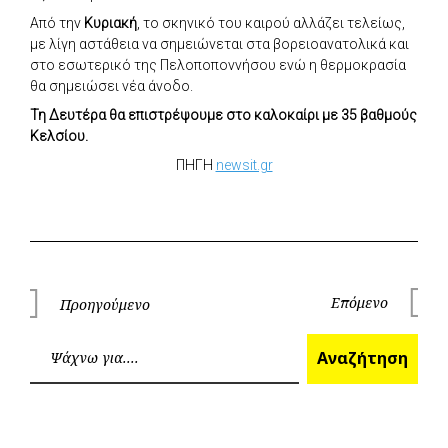
Από την
Κυριακή
, το σκηνικό του καιρού αλλάζει τελείως,
με λίγη αστάθεια να σημειώνεται στα βορειοανατολικά και
στο εσωτερικό της Πελοποποννήσου ενώ η θερμοκρασία
θα σημειώσει νέα άνοδο.
Τη Δευτέρα θα επιστρέψουμε στο καλοκαίρι με 35 βαθμούς
Κελσίου.
ΠΗΓΗ
newsit.gr
Πλοήγηση
Επόμενο
Προηγούμενο
Επόμεν
Προηγούμενο
άρθρων
Ανα
Αναζήτηση