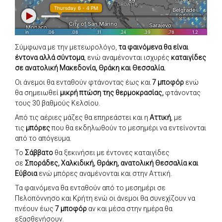
Σύμφωνα με την μετεωρολόγο,
τα φαινόμενα θα είναι
έντονα αλλά σύντομα
, ενώ αναμένονται ισχυρές
καταιγίδες
σε ανατολική Μακεδονία, Θράκη και Θεσσαλία.
Οι άνεμοι θα ενταθούν φτάνοντας έως και
7 μποφόρ
ενώ
θα σημειωθεί
μικρή πτώση της θερμοκρασίας,
φτάνοντας
τους 30 βαθμούς Κελσίου.
Από τις αέριες μάζες θα επηρεάστει και η
Αττική
, με
τις
μπόρες
που θα εκδηλωθούν το μεσημέρι να εντείνονται
από το απόγευμα.
Το
Σάββατο
θα ξεκινήσει με έντονες καταιγίδες
σε
Σποράδες, Χαλκιδική, Θράκη, ανατολική Θεσσαλία και
Εύβοια
ενώ μπόρες αναμένονται και στην Αττική.
Τα φαινόμενα θα ενταθούν από το μεσημέρι σε
Πελοπόννησο και Κρήτη ενώ οι άνεμοι θα συνεχίζουν να
πνέουν έως
7 μποφόρ
αν και μέσα στην ημέρα θα
εξασθενήσουν.