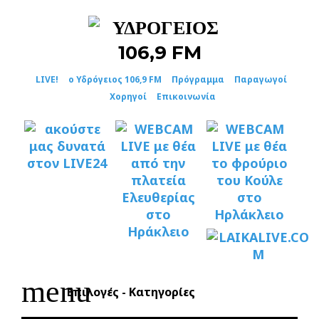
Skip
to
content
LIVE!
ο Υδρόγειος 106,9 FM
Πρόγραμμα
Παραγωγοί
Χορηγοί
Επικοινωνία
menu
Επιλογές - Κατηγορίες