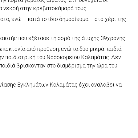
κα νεκρή στην κρεβατοκάμαρά τους.
τα, ενώ – κατά το ίδιο δημοσίευμα – στο χέρι της
καστής που εξέτασε τη σορό της άτυχης 39χρονης.
ποκτονία από πρόθεση, ενώ τα δύο μικρά παιδιά
ν παιδιατρική του Νοσοκομείου Καλαμάτας. Δεν
 παιδιά βρίσκονταν στο διαμέρισμα την ώρα του
χνίασης Εγκλημάτων Καλαμάτας έχει αναλάβει να