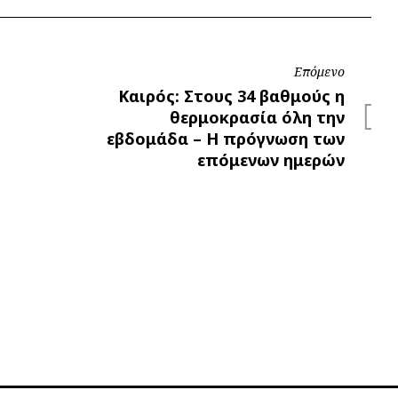
Επόμενο
Επόμενο
Καιρός: Στους 34 βαθμούς η
θερμοκρασία όλη την
εβδομάδα – Η πρόγνωση των
επόμενων ημερών