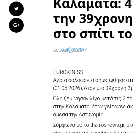
Καλαμάτα: 
Twitter
την 39χρονη
Google+
στο σπίτι τ
access_time
2 μήνες πριν
EUROKINISSI
Άγρια δολοφονία σημειώθηκε στ
(01.05.2026), όταν μια 39χρονη 
Όλα ξεκίνησαν λίγο μετά τις 2 τ
στην Καλαμάτα, όταν γείτονες ά
άμεσα την Αστυνομία.
Σύμφωνα με το tharrosnews.gr, ό
σύντροφος της γυναίκας άνοιξε τ