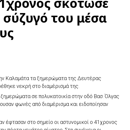
41χρονος σκότωσε
 σύζυγό του μέσα
ους
ην Καλαμάτα τα ξημερώματα της Δευτέρας
βρέθηκε νεκρή στο διαμέρισμά της.
α ξημερώματα σε πολυκατοικία στην οδό Βασ. Όλγας
κουσαν φωνές από διαμέρισμα και ειδοποίησαν
ταν έφτασαν στο σημείο οι αστυνομικοί ο 41χρονος
ην πόρτα γεμάτος αίματος. Στη συνέχεια οι