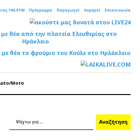
ειος 106,9 FM
Πρόγραμμα
Παραγωγοί
Χορηγοί
Επικοινωνία
Auto/Moto
Ανα
Αναζήτηση