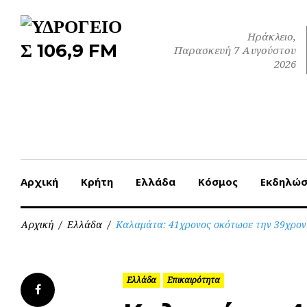
Skip
to
Ηράκλειο,
content
Παρασκευή 7 Αυγούστου
2026
Αρχική
Κρήτη
Ελλάδα
Κόσμος
Εκδηλώσ
Αρχική
/
Ελλάδα
/
Καλαμάτα: 41χρονος σκότωσε την 39χρονη
Ελλάδα
Επικαιρότητα
Facebook