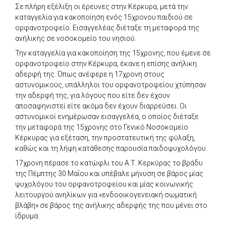
Σε πλήρη εξέλιξη οι έρευνες στην Κέρκυρα, μετά την
καταγγελία για κακοποίηση ενός 15χρονου παιδιού σε
ορφανοτροφείο. Εισαγγελέας διέταξε τη μεταφορά της
ανήλικης σε νοσοκομείο του νησιού.
Την καταγγελία για κακοποίηση της 15χρονης, που έμενε σε
ορφανοτροφείο στην Κέρκυρα, έκανε η επίσης ανήλικη
αδερφή της. Όπως ανέφερε η 17χρονη στους
αστυνομικούς, υπάλληλοι του ορφανοτροφείου χτύπησαν
την αδερφή της, για λόγους που είτε δεν έχουν
αποσαφηνιστεί είτε ακόμα δεν έχουν διαρρεύσει. Οι
αστυνομικοί ενημέρωσαν εισαγγελέα, ο οποίος διέταξε
την μεταφορά της 15χρονης στο Γενικό Νοσοκομείο
Κέρκυρας για εξέταση, την προστατευτική της φύλαξη,
καθώς και τη λήψη κατάθεσης παρουσία παιδοψυχολόγου.
17χρονη πέρασε το κατώφλι του Α.Τ. Κερκύρας το βράδυ
της Πέμπτης 30 Μαΐου και υπέβαλε μήνυση σε βάρος μίας
ψυχολόγου του ορφανοτροφείου και μίας κοινωνικής
λειτουργού ανηλίκων για «ενδοοικογενειακή σωματική
βλάβη» σε βάρος της ανήλικης αδερφής της που μένει στο
ίδρυμα.