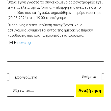
Όπως έγινε γνωστό το συγκεκριμένο ορφανοτροφείο έχει
την επιμέλεια της ανήλικης. Η αδερφή της ανέφερε ότι το
επεισόδιο που κατήγγειλε σημειώθηκε μια μέρα νωρίτερα
(29-05-2024) στις 19:00 το απόγευμα.
Οι έρευνες για την υπόθεση συνεχίζονται και οι
αστυνομικοί αναμένεται εντός της ημέρας να πάρουν
καταθέσεις από όλα τα εμπλεκόμενα πρόσωπα.
ΠΗΓΗ
newsit.gr
Πλοήγηση
Επόμενο
Προηγούμενο
Επόμεν
Προηγούμενο
άρθρων
Ανα
Αναζήτηση