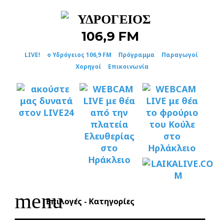
Skip
to
content
LIVE!
ο Υδρόγειος 106,9 FM
Πρόγραμμα
Παραγωγοί
Χορηγοί
Επικοινωνία
menu
Επιλογές - Κατηγορίες