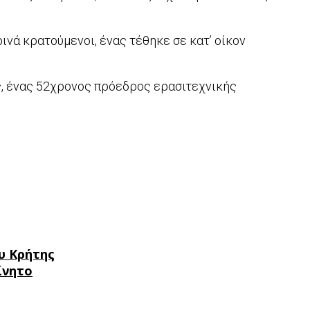
νά κρατούμενοι, ένας τέθηκε σε κατ’ οίκον
, ένας 52χρονος πρόεδρος ερασιτεχνικής
υ Κρήτης
ίνητο