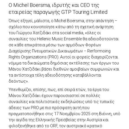
O Michel Boersma, ιδρυτής και CEO της
εταιρείας παραγωγής GTP Touring Limited
Όπως εξηγεί, μάλιστα, ο Michel Boersma, στην απάντηση –
σχόλιο που κοινοποίησε κάτω από τη σχετική ανάρτηση
του Γιώργου Χατζιδάκι στα social media, «όλες οι
συναυλίες του Hellenic Music Ensemble θα αδειοδοτούνται
σε κάθε επικράτεια μέσω των αρμόδιων Φορέων
Διαχείρισης Πνευματικών Δικαιωμάτων – Rerformoing
Rights Organizations (PRO). Αυτοί οι φορείς διαχειρίζονται
νόμιμα τα δικαιώματα δημόσιας εκτέλεσης των έργων του
Μάνου Χατζιδάκι βάσει διεθνών αμοιβαίων συμφωνιών και
τα αντίστοιχα τέλη αδειοδότησης καταβάλλονται
δεόντως».
Υπενθυμίζει, επίσης, πως, επί σειρά ετών, τα έργα του
Μάνου Χατζιδάκι έχουν παρουσιαστεί σε πολλές
συναυλίες και πολιτιστικές εκδηλώσεις υπό τις τυπικές
άδειες των PRO με πιο πρόσφατη αυτή που
πραγματοποιήθηκε στις 17 Νοεμβρίου 2025 στη Βιέννη, υπό
την αιγίδα της Ελληνικής Πρεσβείας στην Αυστρία και
φιλοξενήθηκε από το ORF, τον αυστριακό κρατικό