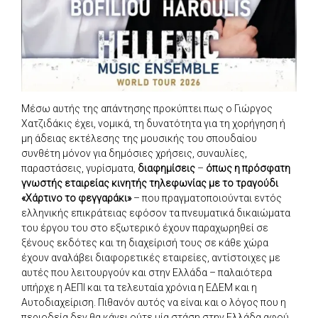
Μέσω αυτής της απάντησης προκύπτει πως ο Γιώργος
Χατζιδάκις έχει, νομικά, τη δυνατότητα για τη χορήγηση ή
μη άδειας εκτέλεσης της μουσικής του σπουδαίου
συνθέτη μόνον για δημόσιες χρήσεις, συναυλίες,
παραστάσεις, γυρίσματα,
διαφημίσεις
–
όπως η πρόσφατη
γνωστής εταιρείας κινητής τηλεφωνίας με το τραγούδι
«Χάρτινο το φεγγαράκι»
– που πραγματοποιούνται εντός
ελληνικής επικράτειας εφόσον τα πνευματικά δικαιώματα
του έργου του στο εξωτερικό έχουν παραχωρηθεί σε
ξένους εκδότες και τη διαχείρισή τους σε κάθε χώρα
έχουν αναλάβει διαφορετικές εταιρείες, αντίστοιχες με
αυτές που λειτουργούν και στην Ελλάδα – παλαιότερα
υπήρχε η ΑΕΠΙ και τα τελευταία χρόνια η ΕΔΕΜ και η
Αυτοδιαχείριση. Πιθανόν αυτός να είναι και ο λόγος που η
περιοδεία δεν θα κάνει ούτε μία στάση στην Ελλάδα αφού