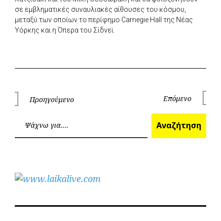
σε εμβληματικές συναυλιακές αίθουσες του κόσμου,
μεταξύ των οποίων το περίφημο Carnegie Hall της Νέας
Υόρκης και η Όπερα του Σίδνεϊ.
Πλοήγηση
Επόμενο
Προηγούμενο
Επόμεν
Προηγούμενο
άρθρων
Ανα
Αναζήτηση