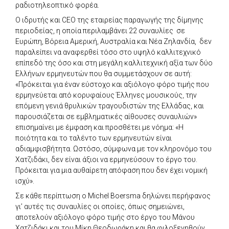
ραδιοτηλεοπτικό φορέα.
Ο ιδρυτής και CEO της εταιρείας παραγωγής της δίμηνης
περιοδείας, η οποία περιλαμβάνει 22 συναυλίες σε
Ευρώπη, Βόρεια Αμερική, Αυστραλία και Νέα Ζηλανδία, δεν
παραλείπει να αναφερθεί τόσο στο υψηλό καλλιτεχνικό
επίπεδό της όσο και στη μεγάλη καλλιτεχνική αξία των δύο
Ελλήνων ερμηνευτών που θα συμμετάσχουν σε αυτή:
«Πρόκειται για έναν εύστοχο και αξιόλογο φόρο τιμής που
ερμηνεύεται από κορυφαίους Έλληνες μουσικούς, την
επόμενη γενιά θρυλικών τραγουδιστών της Ελλάδας, και
παρουσιάζεται σε εμβληματικές αίθουσες συναυλιών»
επισημαίνει με έμφαση και προσθέτει με νόημα: «Η
ποιότητα και το ταλέντο των ερμηνευτών είναι
αδιαμφισβήτητα. Ωστόσο, σύμφωνα με τον κληρονόμο του
Χατζιδάκι, δεν είναι άξιοι να ερμηνεύσουν το έργο του.
Πρόκειται για μια αυθαίρετη απόφαση που δεν έχει νομική
ισχύ».
Σε κάθε περίπτωση ο Michel Boersma δηλώνει περήφανος
γι’ αυτές τις συναυλίες οι οποίες, όπως σημειώνει,
αποτελούν αξιόλογο φόρο τιμής στο έργο του Μάνου
Χατζιδάκι και του Μίκη Θεοδωράκη και θα φιλοξενηθούν