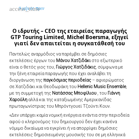
access_time
9 μήνες πριν
Ο ιδρυτής – CEO της εταιρείας παραγωγής
GTP Touring Limited, Michel Boersma, εξηγεί
γιατί δεν απαιτείται η συγκατάθεσή του
Παντελώς αναρμόδιος να παρέμβει σε δημόσιες
εκτελέσεις έργων του
Μάνου Χατζιδάκι
στο εξωτερικό
είναι ο θετός γιος του,
Γιώργος Χατζιδάκις
, σύμφωνα με
την ξένη εταιρεία παραγωγής που έχει αναλάβει τη
διοργάνωση της
παγκόσμιας περιοδείας
– αφιερώματος
σε Χατζιδάκι και Θεοδωράκη του
Hellenic Music Ensemble
,
με τη συμμετοχή της
Νατάσσας Μποφίλιου
, του
Γιάννη
Χαρούλη
αλλά και της καταξιωμένης Αμερικανίδας
πρωταγωνίστριας του Μπρόντγουεϊ Τζούντι Κουν.
«Δεν υπάρχει καμία νομική ενέργεια ενάντια στην περιοδεία
αφού ο κληρονόμος του δημιουργού δεν έχει κανένα
νόμιμο δικαίωμα να εγκρίνει ή να απορρίψει δημόσιες
εκτελέσεις δημοσιευμένης μουσικής του σε μη ελληνικά