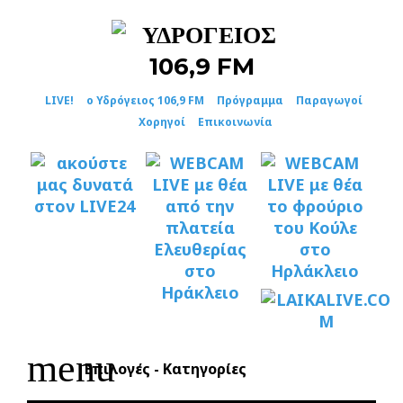
Skip
to
content
LIVE!
ο Υδρόγειος 106,9 FM
Πρόγραμμα
Παραγωγοί
Χορηγοί
Επικοινωνία
menu
Επιλογές - Κατηγορίες