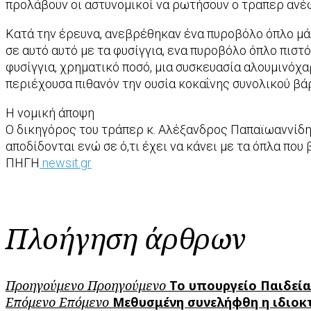
προλάβουν οι αστυνομικοί να ρωτήσουν ο τραπερ ανέφε
Κατά την έρευνα, ανεβρέθηκαν ένα πυροβόλο όπλο μά
σε αυτό αυτό με τα φυσίγγια, ενα πυροβόλο όπλο πισ
φυσίγγια, χρηματικό ποσό, μια συσκευασία αλουμινόχ
περιέχουσα πιθανόν την ουσία κοκαΐνης συνολικού βά
Η νομική άποψη
Ο δικηγόρος του τράπερ κ. Αλέξανδρος Παπαϊωαννίδης,
αποδίδονται ενώ σε ό,τι έχει να κάνει με τα όπλα που
ΠΗΓΗ
newsit.gr
Πλοήγηση άρθρων
Προηγούμενο
Προηγούμενο
Το υπουργείο Παιδεία
Επόμενο
Επόμενο
Μεθυσμένη συνελήφθη η ιδιοκτ