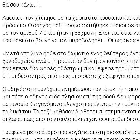
θα σου κάνω…».
Αμέσως, τον χτύπησε με τα χέρια στο πρόσωπο και του
πρόσωπο. Ο οδηγός ταξί τρομοκρατήθηκε υπάκουσε στι
με τον αριθμό 7 όπου ήταν η 33χρονη. Εκει του είπε ν
του πάει στο βουνό να τον πυροβολήσει.… Όπως αναφέ
«Μετά από λίγο ήρθε στο δωμάτιο ένας δεύτερος άντρα
ξενοδοχείου ενώ στη ρεσεψιόν δεν ήταν κανείς. Στην
του έπεσε δύο φορές οδόστρωμα και έφερε τραύματα 
ότι οι δύο άντρες από τους οποίους είχε ξεφύγει απο
Ο οδηγός στη συνέχεια ενημέρωσε τον ιδιοκτήτη απο τ
και τότε ο οδηγός ειδε πλησίον επί της οδού Λεωφόρο
αστυνομία. Σε γενόμενο έλεγχο που έγινε στην τσάντα
τα δικά του. Το ταξί καθόσον διαθέτει σύστημα εντο
δήλωσε πως απο το ντουλαπάκι ειχαν αφαιρεθει δυο φ
Σύμφωνα με το άτομο που εργάζεται στη ρεσεψιόν του
τηλεφώνου. Στο ξενοδοχειο κλήθηκε συνεργείο τα εγ