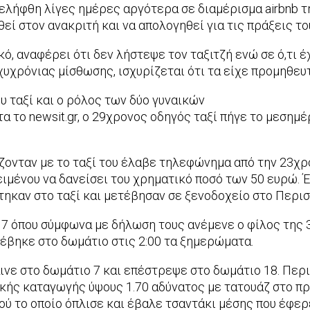
ελήφθη λίγες ημέρες αργότερα σε διαμέρισμα airbnb τ
εί στον ανακριτή και να απολογηθεί για τις πράξεις το
ό, αναφέρει ότι δεν λήστεψε τον ταξιτζή ενώ σε ό,τι έ
χρόνιας μίσθωσης, ισχυρίζεται ότι τα είχε προμηθευτε
ου ταξί και ο ρόλος των δύο γυναικών
 το newsit.gr, ο 29χρονος οδηγός ταξί πήγε το μεσημέ
άζονταν με το ταξί του έλαβε τηλεφώνημα από την 23χρ
ειμένου να δανείσει του χρηματικό ποσό των 50 ευρώ.
τηκαν στο ταξί και μετέβησαν σε ξενοδοχείο στο Περισ
ό 7 όπου σύμφωνα με δήλωση τους ανέμενε ο φίλος της 
νέβηκε στο δωμάτιο στις 2:00 τα ξημερώματα.
ε στο δωμάτιο 7 και επέστρεψε στο δωμάτιο 18. Περιπο
ής καταγωγής ύψους 1.70 αδύνατος με τατουάζ στο πρ
 το οποίο όπλισε και έβαλε τσαντάκι μέσης που έφερε 