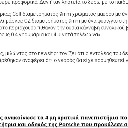
ρε προφορικά: Δεν ήταν ληστεία το ξέρω με το παιδί, 
ρκας Colt διαμετρήματος 9mm χρώματος μαύρου με ένα
τόλι μάρκας CZ διαμετρήματος 9mm με ένα φυσίγγιο στη
αρτο περιέχουσα πιθανόν την ουσία κάνναβη συνολικού 
ρους 0.4 γραμμάρια και 4 κινητά τηλέφωνα».
 μιλώντας στο newsit.gr τονίζει ότι ο εντολέας του δε
 βρέθηκαν αναφέρει ότι ο νεαρός θα είχε προμηθευτεί γ
ς ανακοίνωσε τα 4 μη κρατικά πανεπιστήμια πο
ήτρια και οδηγός της Porsche που προκάλεσε σο