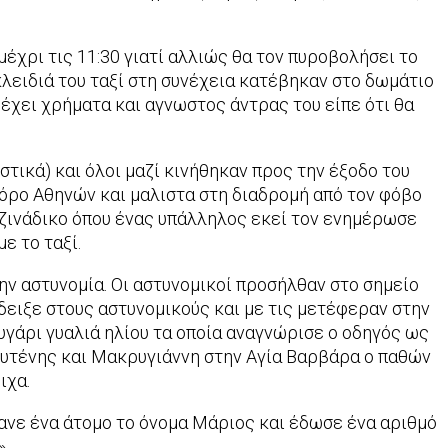
έχρι τις 11:30 γιατί αλλιώς θα τον πυροβολήσει το
λειδιά του ταξί στη συνέχεια κατέβηκαν στο δωμάτιο
ν έχει χρήματα και αγνωστος άντρας του είπε ότι θα
τικά) και όλοι μαζί κινήθηκαν προς την έξοδο του
όρο Αθηνών και μαλιστα στη διαδρομή από τον φόβο
ζινάδικο όπου ένας υπάλληλος εκεί τον ενημέρωσε
ε το ταξί.
την αστυνομία. Οι αστυνομικοί προσήλθαν στο σημείο
έδειξε στους αστυνομικούς και με τις μετέφεραν στην
ευγάρι γυαλιά ηλίου τα οποία αναγνώρισε ο οδηγός ως
Βουτένης και Μακρυγιάννη στην Αγία Βαρβάρα ο παθών
ιχα.
κανε ένα άτομο το όνομα Μάριος και έδωσε ένα αριθμό
».