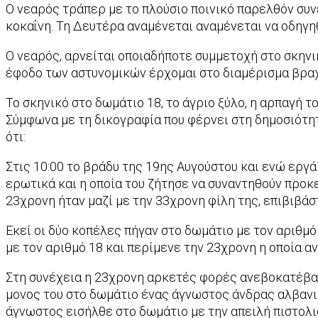
Ο νεαρός τράπερ με το πλούσιο ποινικό παρελθόν συν
κοκαΐνη. Τη Δευτέρα αναμένεται αναμένεται να οδηγηθ
Ο νεαρός, αρνείται οποιαδήποτε συμμετοχή στο σκηνικ
έφοδο των αστυνομικών έρχομαι στο διαμέρισμα βραχυ
Το σκηνικό στο δωμάτιο 18, το άγριο ξύλο, η αρπαγή τ
Σύμφωνα με τη δικογραφία που φέρνει στη δημοσιότητα
ότι:
Στις 10:00 το βράδυ της 19ης Αυγούστου και ενώ εργ
ερωτικά και η οποία του ζήτησε να συναντηθούν προκ
23χρονη ήταν μαζί με την 33χρονη φίλη της, επιβιβάσ
Εκεί οι δύο κοπέλες πήγαν στο δωμάτιο με τον αριθμ
με τον αριθμό 18 και περίμενε την 23χρονη η οποία α
Στη συνέχεια η 23χρονη αρκετές φορές ανεβοκατέβαιν
μονος του στο δωμάτιο ένας άγνωστος άνδρας αλβανικ
άγνωστος εισήλθε στο δωμάτιο με την απειλή πιστολιού