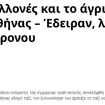
λλονές και το άγρ
θήνας – Έδειραν, 
χρονου
)
γάλου ονόματος της εγχώριας τραπ σκηνής, συνελήφθη
ήνας οδηγό ταξί, τον ξυλοκόπησε του άρπαξε το ταξί κ