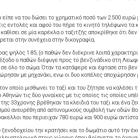
 είπε να του δώσει το χρηματικό ποσό των 2.500 ευρώ μ
ς εντολές και αφού του πήρε το κινητό τηλέφωνο τα κ
α καθίσει σε μία καρέκλα ο ταξιτζής αποκρίθηκε ότι δε
ρεται στην συνέχεια στην δικογραφία,
ς ψηλός 1.85, (ο παθών δεν διέκρινε λοιπά χαρακτηρισ
 έξοδο ο παθών διέφυγε προς το βενζινάδικο στη Λεωφ
σε όλο το σώμα. Όταν τα κατάφερε και έφτασε στο βεν
χώρησαν με μηχανάκι, ενω οι δυο κοπέλες αποχώρησαν μ
ον οποίο μισθωνει το ταξί και του ζήτησε να καλέσει 
 Αθηνών τις δύο γυναίκες με τις οποίες τις οποίες υπ
 της 33χρονης βρέθηκαν τα κλειδιά του ταξι και ένα ζ
πισμού ανευρέθη από αστυνομικούς συμβολή των οδών 
ακελλοι που περιειχαν 780 ευρώ και 900 ευρώ αντίστο
 ξενοδοχείου την κρατήσει και το δωμάτιο αυτό την έ
κληματολογικά στους χώρους όπου βρίσκεται το όχημα