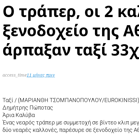
Ο τράπερ, οι 2 κα
ξενοδοχείο της Α
άρπαξαν ταξί 33
access_time
11 μήνες πριν
Ταξί / (ΜΑΡΙΑΝΘΗ ΤΣΟΜΠΑΝΟΠΟΥΛΟΥ/EUROKINISSI
Δημήτρης Πώποτας
Άρια Καλύβα
Ένας νεαρός τράπερ με συμμετοχή σε βίντεο κλιπ με
δύο νεαρές καλλονές, παρέσυρε σε ξενοδοχείο της Αθ