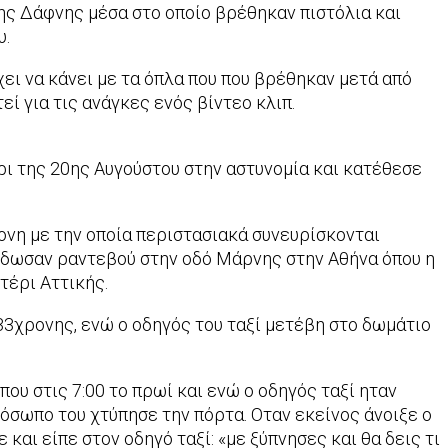
ης Δάφνης μέσα στο οποίο βρέθηκαν πιστόλια και
υ.
χει να κάνει με τα όπλα που που βρέθηκαν μετά από
ί για τις ανάγκες ενός βίντεο κλιπ.
ρι της 20ης Αυγούστου στην αστυνομία και κατέθεσε
ονη με την οποία περιστασιακά συνευρίσκονται
 Έδωσαν ραντεβού στην οδό Μάρνης στην Αθήνα όπου η
τέρι Αττικής.
33χρονης, ενώ ο οδηγός του ταξί μετέβη στο δωμάτιο
υ στις 7:00 το πρωί και ενώ ο οδηγός ταξί ηταν
όσωπο του χτύπησε την πόρτα. Οταν εκείνος άνοιξε ο
και είπε στον οδηγό ταξί: «με ξύπνησες και θα δεις τι