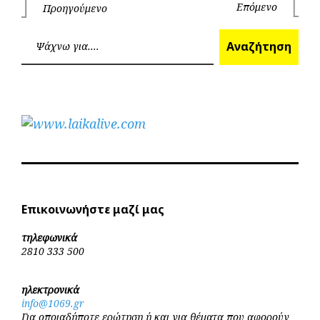
Πλοήγηση
Επόμενο
Προηγούμενο
Επόμεν
Προηγούμενο
άρθρων
Ανα
Αναζήτηση
Επικοινωνήστε μαζί μας
τηλεφωνικά
2810 333 500
ηλεκτρονικά
info@1069.gr
Για οποιαδήποτε ερώτηση ή και για θέματα που αφορούν