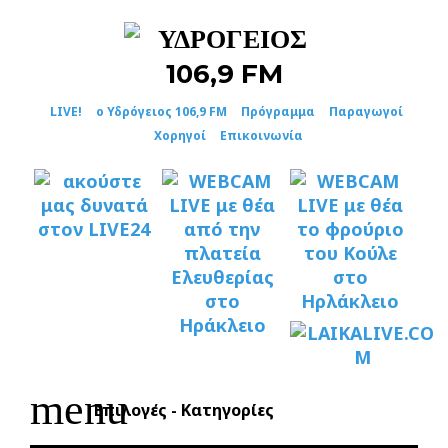
Skip
to
content
LIVE!
ο Υδρόγειος 106,9 FM
Πρόγραμμα
Παραγωγοί
Χορηγοί
Επικοινωνία
menu
Επιλογές - Κατηγορίες