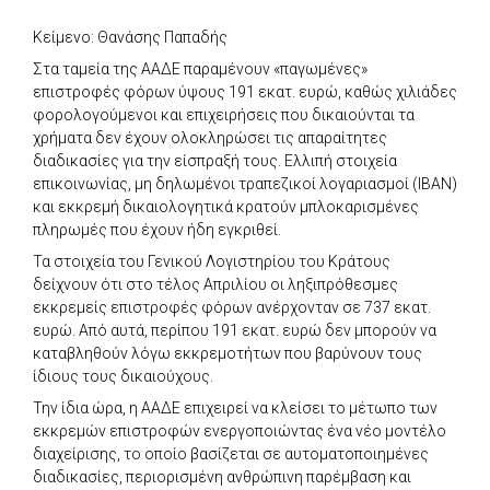
Κείμενο: Θανάσης Παπαδής
Στα ταμεία της ΑΑΔΕ παραμένουν «παγωμένες»
επιστροφές φόρων ύψους 191 εκατ. ευρώ, καθώς χιλιάδες
φορολογούμενοι και επιχειρήσεις που δικαιούνται τα
χρήματα δεν έχουν ολοκληρώσει τις απαραίτητες
διαδικασίες για την είσπραξή τους. Ελλιπή στοιχεία
επικοινωνίας, μη δηλωμένοι τραπεζικοί λογαριασμοί (IBAN)
και εκκρεμή δικαιολογητικά κρατούν μπλοκαρισμένες
πληρωμές που έχουν ήδη εγκριθεί.
Τα στοιχεία του Γενικού Λογιστηρίου του Κράτους
δείχνουν ότι στο τέλος Απριλίου οι ληξιπρόθεσμες
εκκρεμείς επιστροφές φόρων ανέρχονταν σε 737 εκατ.
ευρώ. Από αυτά, περίπου 191 εκατ. ευρώ δεν μπορούν να
καταβληθούν λόγω εκκρεμοτήτων που βαρύνουν τους
ίδιους τους δικαιούχους.
Την ίδια ώρα, η ΑΑΔΕ επιχειρεί να κλείσει το μέτωπο των
εκκρεμών επιστροφών ενεργοποιώντας ένα νέο μοντέλο
διαχείρισης, το οποίο βασίζεται σε αυτοματοποιημένες
διαδικασίες, περιορισμένη ανθρώπινη παρέμβαση και