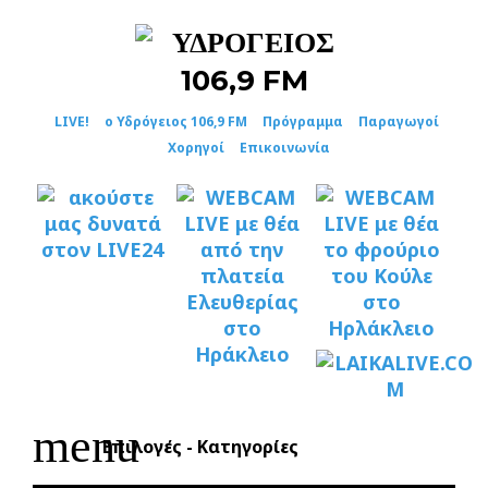
Skip
to
content
LIVE!
ο Υδρόγειος 106,9 FM
Πρόγραμμα
Παραγωγοί
Χορηγοί
Επικοινωνία
menu
Επιλογές - Κατηγορίες