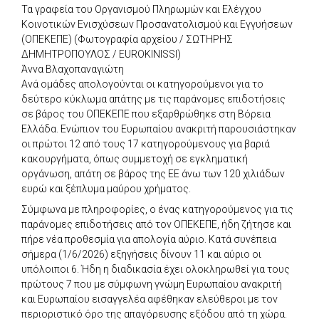
Τα γραφεία του Οργανισμού Πληρωμών και Ελέγχου
Κοινοτικών Ενισχύσεων Προσανατολισμού και Εγγυήσεων
(ΟΠΕΚΕΠΕ) (Φωτογραφία αρχείου / ΣΩΤΗΡΗΣ
ΔΗΜΗΤΡΟΠΟΥΛΟΣ / EUROKINISSI)
Άννα Βλαχοπαναγιώτη
Ανά ομάδες απολογούνται οι κατηγορούμενοι για το
δεύτερο κύκλωμα απάτης με τις παράνομες επιδοτήσεις
σε βάρος του ΟΠΕΚΕΠΕ που εξαρθρώθηκε στη Βόρεια
Ελλάδα. Ενώπιον του Ευρωπαίου ανακριτή παρουσιάστηκαν
οι πρώτοι 12 από τους 17 κατηγορούμενους για βαριά
κακουργήματα, όπως συμμετοχή σε εγκληματική
οργάνωση, απάτη σε βάρος της ΕΕ άνω των 120 χιλιάδων
ευρώ και ξέπλυμα μαύρου χρήματος.
Σύμφωνα με πληροφορίες, ο ένας κατηγορούμενος για τις
παράνομες επιδοτήσεις από τον ΟΠΕΚΕΠΕ, ήδη ζήτησε και
πήρε νέα προθεσμία για απολογία αύριο. Κατά συνέπεια
σήμερα (1/6/2026) εξηγήσεις δίνουν 11 και αύριο οι
υπόλοιποι 6. Ήδη η διαδικασία έχει ολοκληρωθεί για τους
πρώτους 7 που με σύμφωνη γνώμη Ευρωπαίου ανακριτή
και Ευρωπαίου εισαγγελέα αφέθηκαν ελεύθεροι με τον
περιοριστικό όρο της απαγόρευσης εξόδου από τη χώρα.