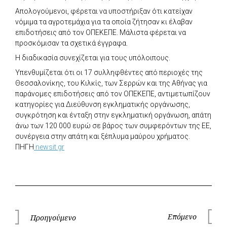
Απολογούμενοι, φέρεται να υποστήριξαν ότι κατείχαν
νόμιμα τα αγροτεμάχια για τα οποία ζήτησαν κι έλαβαν
επιδοτήσεις από τον ΟΠΕΚΕΠΕ. Μάλιστα φέρεται να
προσκόμισαν τα σχετικά έγγραφα.
Η διαδικασία συνεχίζεται για τους υπόλοιπους.
Υπενθυμίζεται ότι οι 17 συλληφθέντες από περιοχές της
Θεσσαλονίκης, του Κιλκίς, των Σερρών και της Αθήνας για
παράνομες επιδοτήσεις από τον ΟΠΕΚΕΠΕ, αντιμετωπίζουν
κατηγορίες για Διεύθυνση εγκληματικής οργάνωσης,
συγκρότηση και ένταξη στην εγκληματική οργάνωση, απάτη
άνω των 120 000 ευρώ σε βάρος των συμφερόντων της ΕΕ,
συνέργεια στην απάτη και ξέπλυμα μαύρου χρήματος.
ΠΗΓΗ
newsit.gr
Πλοήγηση
Επόμενο
Προηγούμενο