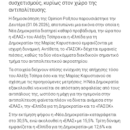
συσχετισμούς, κυρίως στον χώρο της
αντιπολίτευσης.
Η δημοσκόπηση της Opinion Poll,που παρουσιάστηκε την
Δευτέρα (01.06.2026), αποτυπώνει μια εικόνα στην οποία η
Νέα Δημοκρατία διατηρεί καθαρό προβάδισμα, την ώρα που
η «ΕΛΑΣ» του Αλέξη Τσίπρα και η «Ελπίδα για τη
Δημοκρατία» της Μαρίας Καρυστιανού εμφανίζονται με
ισχυρή δυναμική. Αντίθετα, το «ΠΑΣΟΚ» δέχεται εμφανείς
πιέσεις, καθώς τα δύο νέα κόμματα διεκδικούν σημαντικό
τμήμα του αντιπολιτευτικού ακροατηρίου.
Τα στοιχεία δείχνουν επίσης ενίσχυση της απήχησης τόσο
του Αλέξη Τσίπρα όσο και της Μαρίας Καρυστιανού σε
σχέση με τις προηγούμενες μετρήσεις. Η Νέα Δημοκρατία
εξακολουθεί να κινείται σε απόσταση ασφαλείας από τους
αντιπάλους της, ωστόσο η μάχη για την ηγεμονία στην
αντιπολίτευση φαίνεται πλέον να δίνεται ανάμεσα στην
«ΕΛΑΣ», την «Ελπίδα για τη Δημοκρατία» και το «ΠΑΣΟΚ».
Στην εκτίμηση ψήφου η «Νέα Δημοκρατία» καταγράφεται
στο 30,5%, ενώ ακολουθεί η «ΕΛΑΣ» με 15,5%. Τρίτη δύναμη
εμφανίζεται η «Ελπίδα για τη Δημοκρατία» με 12,6% και