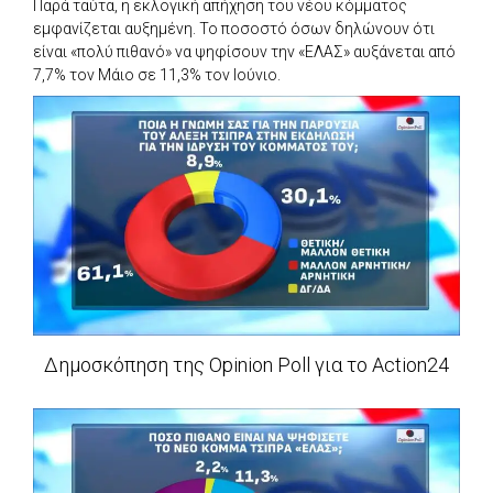
Παρά ταύτα, η εκλογική απήχηση του νέου κόμματος
εμφανίζεται αυξημένη. Το ποσοστό όσων δηλώνουν ότι
είναι «πολύ πιθανό» να ψηφίσουν την «ΕΛΑΣ» αυξάνεται από
7,7% τον Μάιο σε 11,3% τον Ιούνιο.
Δημοσκόπηση της Opinion Poll για το Action24