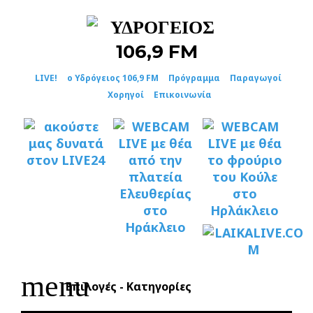
Skip
to
content
LIVE!
ο Υδρόγειος 106,9 FM
Πρόγραμμα
Παραγωγοί
Χορηγοί
Επικοινωνία
menu
Επιλογές - Κατηγορίες