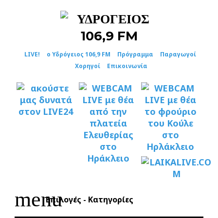
Skip
to
content
LIVE!
ο Υδρόγειος 106,9 FM
Πρόγραμμα
Παραγωγοί
Χορηγοί
Επικοινωνία
menu
Επιλογές - Κατηγορίες