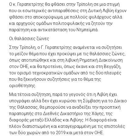
Ο κ. Γεραπετρίτης θα φθάσει στην Τρίπολη σε μια στιγμή
που οι εσωτερικές αντιπαραθέσεις στη Δυτική Λιβύη έχουν
φθάσει στο αποκορύφωμα, με πολλούς φυλάρχους αλλά
και αρχηγούς ομάδων πολιτοφυλακής να ζητούν την
παραίτηση και αντικατάσταση του Ντμπεϊμπά.
Οι θαλάσσιες ζώνες
Στην Τρίπολη, ο Γ. Γεραπετρίτης αναμένεται να συζητήσει
το μείζον θέμα που έχει προκύψει με τις θαλάσσιες ζώνες,
όπως αποτυπώθηκε και στη λιβυκή Ρηματική Διακοίνωση
στον ΟΗΕ, και θα προτείνει, όπως έκανε και στη Βεγγάζη,
τον ορισμό τεχνοκρατικών ομάδων από τις δύο πλευρές
που θα ξεκινήσουν συζητήσεις για το θέμα της
οριοθέτησης.
Μια τέτοια συζήτηση, παρά το γεγονός ότι η Λιβύη έχει
υπογράψει αλλά δεν έχει κυρώσει τη Σύμβαση για το Δίκαιο
της Θάλασσας, θα μπορούσε να αναδείξει την προοπτική
παραπομπής στο Διεθνές Δικαστήριο της Χάγης, της
διαφοράς μεταξύ Ελλάδας και Λιβύης. Η διαφορά είναι
πλέον διαπιστωμένη και καταγεγραμμένη με τις επιστολές
των δύο χωρών από το 2019 και μετά στον ΟΗΕ.