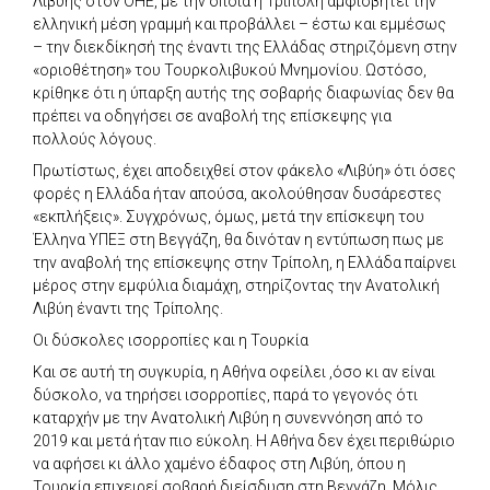
Λιβύης στον ΟΗΕ, με την οποία η Τρίπολη αμφισβητεί την
ελληνική μέση γραμμή και προβάλλει – έστω και εμμέσως
– την διεκδίκησή της έναντι της Ελλάδας στηριζόμενη στην
«οριοθέτηση» του Τουρκολιβυκού Μνημονίου. Ωστόσο,
κρίθηκε ότι η ύπαρξη αυτής της σοβαρής διαφωνίας δεν θα
πρέπει να οδηγήσει σε αναβολή της επίσκεψης για
πολλούς λόγους.
Πρωτίστως, έχει αποδειχθεί στον φάκελο «Λιβύη» ότι όσες
φορές η Ελλάδα ήταν απούσα, ακολούθησαν δυσάρεστες
«εκπλήξεις». Συγχρόνως, όμως, μετά την επίσκεψη του
Έλληνα ΥΠΕΞ στη Βεγγάζη, θα δινόταν η εντύπωση πως με
την αναβολή της επίσκεψης στην Τρίπολη, η Ελλάδα παίρνει
μέρος στην εμφύλια διαμάχη, στηρίζοντας την Ανατολική
Λιβύη έναντι της Τρίπολης.
Οι δύσκολες ισορροπίες και η Τουρκία
Και σε αυτή τη συγκυρία, η Αθήνα οφείλει ,όσο κι αν είναι
δύσκολο, να τηρήσει ισορροπίες, παρά το γεγονός ότι
καταρχήν με την Ανατολική Λιβύη η συνεννόηση από το
2019 και μετά ήταν πιο εύκολη. Η Αθήνα δεν έχει περιθώριο
να αφήσει κι άλλο χαμένο έδαφος στη Λιβύη, όπου η
Τουρκία επιχειρεί σοβαρή διείσδυση στη Βεγγάζη. Μόλις