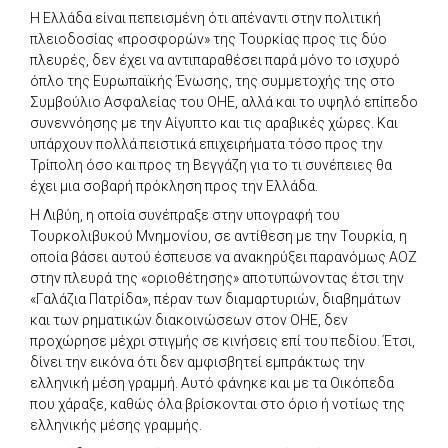
Η Ελλάδα είναι πεπεισμένη ότι απέναντι στην πολιτική
πλειοδοσίας «προσφορών» της Τουρκίας προς τις δύο
πλευρές, δεν έχει να αντιπαραθέσει παρά μόνο το ισχυρό
όπλο της Ευρωπαϊκής Ένωσης, της συμμετοχής της στο
Συμβούλιο Ασφαλείας του ΟΗΕ, αλλά και το υψηλό επίπεδο
συνεννόησης με την Αίγυπτο και τις αραβικές χώρες. Και
υπάρχουν πολλά πειστικά επιχειρήματα τόσο προς την
Τρίπολη όσο και προς τη Βεγγάζη για το τι συνέπειες θα
έχει μια σοβαρή πρόκληση προς την Ελλάδα.
Η Λιβύη, η οποία συνέπραξε στην υπογραφή του
Τουρκολιβυκού Μνημονίου, σε αντίθεση με την Τουρκία, η
οποία βάσει αυτού έσπευσε να ανακηρύξει παρανόμως ΑΟΖ
στην πλευρά της «οριοθέτησης» αποτυπώνοντας έτσι την
«Γαλάζια Πατρίδα», πέραν των διαμαρτυριών, διαβημάτων
και των ρηματικών διακοινώσεων στον ΟΗΕ, δεν
προχώρησε μέχρι στιγμής σε κινήσεις επί του πεδίου. Έτσι,
δίνει την εικόνα ότι δεν αμφισβητεί εμπράκτως την
ελληνική μέση γραμμή. Αυτό φάνηκε και με τα Οικόπεδα
που χάραξε, καθώς όλα βρίσκονται στο όριο ή νοτίως της
ελληνικής μέσης γραμμής.