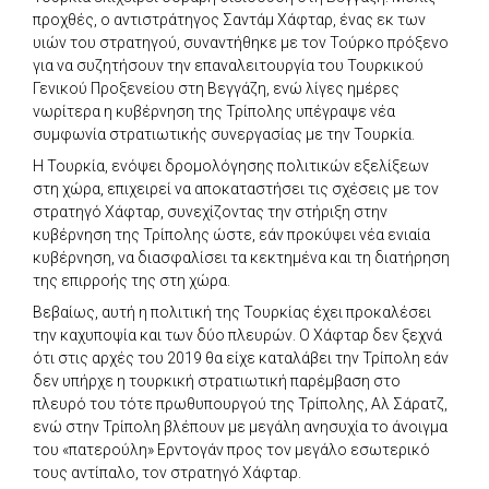
προχθές, ο αντιστράτηγος Σαντάμ Χάφταρ, ένας εκ των
υιών του στρατηγού, συναντήθηκε με τον Τούρκο πρόξενο
για να συζητήσουν την επαναλειτουργία του Τουρκικού
Γενικού Προξενείου στη Βεγγάζη, ενώ λίγες ημέρες
νωρίτερα η κυβέρνηση της Τρίπολης υπέγραψε νέα
συμφωνία στρατιωτικής συνεργασίας με την Τουρκία.
Η Τουρκία, ενόψει δρομολόγησης πολιτικών εξελίξεων
στη χώρα, επιχειρεί να αποκαταστήσει τις σχέσεις με τον
στρατηγό Χάφταρ, συνεχίζοντας την στήριξη στην
κυβέρνηση της Τρίπολης ώστε, εάν προκύψει νέα ενιαία
κυβέρνηση, να διασφαλίσει τα κεκτημένα και τη διατήρηση
της επιρροής της στη χώρα.
Βεβαίως, αυτή η πολιτική της Τουρκίας έχει προκαλέσει
την καχυποψία και των δύο πλευρών. Ο Χάφταρ δεν ξεχνά
ότι στις αρχές του 2019 θα είχε καταλάβει την Τρίπολη εάν
δεν υπήρχε η τουρκική στρατιωτική παρέμβαση στο
πλευρό του τότε πρωθυπουργού της Τρίπολης, Αλ Σάρατζ,
ενώ στην Τρίπολη βλέπουν με μεγάλη ανησυχία το άνοιγμα
του «πατερούλη» Ερντογάν προς τον μεγάλο εσωτερικό
τους αντίπαλο, τον στρατηγό Χάφταρ.