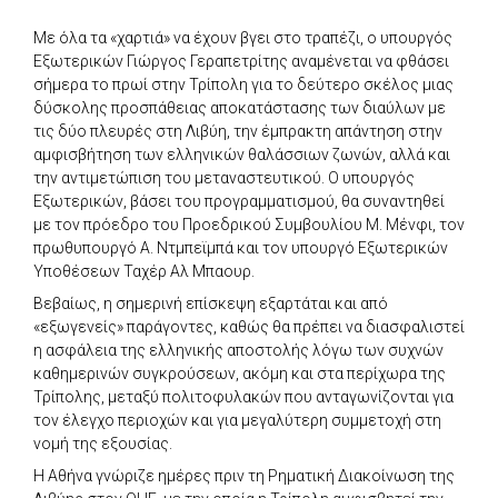
Με όλα τα «χαρτιά» να έχουν βγει στο τραπέζι, ο υπουργός
Εξωτερικών Γιώργος Γεραπετρίτης αναμένεται να φθάσει
σήμερα το πρωί στην Τρίπολη για το δεύτερο σκέλος μιας
δύσκολης προσπάθειας αποκατάστασης των διαύλων με
τις δύο πλευρές στη Λιβύη, την έμπρακτη απάντηση στην
αμφισβήτηση των ελληνικών θαλάσσιων ζωνών, αλλά και
την αντιμετώπιση του μεταναστευτικού. Ο υπουργός
Εξωτερικών, βάσει του προγραμματισμού, θα συναντηθεί
με τον πρόεδρο του Προεδρικού Συμβουλίου Μ. Μένφι, τον
πρωθυπουργό Α. Ντμπεϊμπά και τον υπουργό Εξωτερικών
Υποθέσεων Ταχέρ Αλ Μπαουρ.
Βεβαίως, η σημερινή επίσκεψη εξαρτάται και από
«εξωγενείς» παράγοντες, καθώς θα πρέπει να διασφαλιστεί
η ασφάλεια της ελληνικής αποστολής λόγω των συχνών
καθημερινών συγκρούσεων, ακόμη και στα περίχωρα της
Τρίπολης, μεταξύ πολιτοφυλακών που ανταγωνίζονται για
τον έλεγχο περιοχών και για μεγαλύτερη συμμετοχή στη
νομή της εξουσίας.
Η Αθήνα γνώριζε ημέρες πριν τη Ρηματική Διακοίνωση της