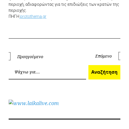
περιοχή, αδιαφορώντας για τις επιδιώξεις των κρατών της
περιοχής.
ΠΗΓΗ
protothema.gr
Πλοήγηση
Επόμενο
Προηγούμενο
Επόμεν
Προηγούμενο
άρθρων
Ανα
Αναζήτηση