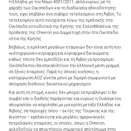
Η Ελλάδα, με τον Νόμο 4001/2011, αλλά κυρίως με τη
χάραξη των Οικοπέδων και τη διαδικασία αδειοδότησης
τους, έχει επιβάλει ένα σοβαρό τετελεσμένο στη Λιβύη. Το
τετελεσμένο αυτό ενισχύεται λόγω της εμπλοκής στα
Οικόπεδα νοτιοδυτικά της Κρήτης της ExxonMobil και της
πρόθεσης της Chevron για συμμετοχή στην στα Οικόπεδα
νότια της Κρήτης.
Βεβαίως, η εμπλοκή μεγάλων εταιρειών δεν είναι αυτή που
«κατοχυρώνει» κυριαρχία και κυριαρχικά δικαιώματα,
καθώς τίποτε δεν εμποδίζει και τη Λιβύη να προσφέρει
Οικόπεδα που θα επικαλύπτουν την ελληνική μέση γραμμή
σε ξένες εταιρείες. Παρά τις όποιες κινήσεις, η
κατοχύρωση ΑΟΖ γίνεται μόνο με διμερή συμφωνία ή με
απόφαση διεθνούς δικαστικού μηχανισμού.
Και αυτή τη στιγμή, κανείς δεν μπορεί να προβλέψει τι θα
συμβεί εάν ο διεθνής παράγοντας και κυρίως η Ουάσιγκτον,
αποφασίσει να ασχοληθεί με μια κρίση μεταξύ Ελλάδας και
Λιβύης, σε περιοχές όπου – εκτός της Τουρκίας και της
Αιγύπτου – εμπλέκονται και μεγάλες αμερικανικές
πετρελαϊκές εταιρείες, οι οποίες, όπως η Chevron,
φιλοδοξούν να αποκτήσουν σημαντικό αποτύπωμα στην