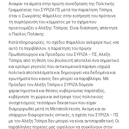
Άναψαν τα αίματα στην πρώτη συνεδρίαση της Πολιτικής
Γραμματείας του ΣΥΡΙΖΑ ΠΣ μετά την παραίτηση Τσίπρα,
όταν ο Σωκράτης Φάμελλος στην εισήγησή του πρότεινε
τη συμπόρευση του κόμματος με το σχήμα που
προετοιμάζει ο Αλέξης Τσίπρας. Είναι διάσπαση, απάντησε
ο Παύλος Πολάκης.
Κατά πληροφορίες, το σχέδιο Φάμελλου ανέφερε πως «σε
αυτό το περιβάλλον, η παραίτηση του πρώην
Πρωθυπουργού και Προέδρου του ΣΥΡΙΖΑ – ΠΣ, Αλέξη
Τσίπρα, από τη θέση του βουλευτή αποτελεί ένα σημαντικό
και κρίσιμο γεγονός που αντικειμενικά παράγει ισχυρά
πολιτικά αποτελέσματα και δημιουργεί νέα δεδομένα και
ερωτήματα που κανείς δεν μπορεί να παραβλέψει. Με
Πρόεδρο τον Αλέξη Τσίπρα ο ΣΥΡΙΖΑ δόμησε
χαρακτηριστικά και θέσεις κυβερνώσας παράταξης,
κυβέρνησε τη χώρα και ανέτρεψε τους πολιτικούς
συσχετισμούς τεσσάρων δεκαετιών που είχαν
διαμορφωθεί μετά τη Μεταπολίτευση. Ακόμη και αν
υπάρχουν διαφορετικές οπτικές, η σχέση του ΣΥΡΙΖΑ – ΠΣ
με τον Αλέξη Τσίπρα δεν μπορεί να είναι αντιπαραθετική. Οι
παράλληλες πορείες μας οφείλουν να συγκλίνουν στον