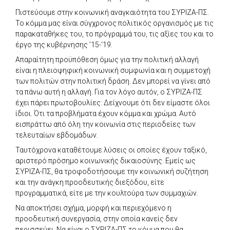
Πιστεύουμε στην κοινωνική αναγκαιότητα του ΣΥΡΙΖΑ-ΠΣ.
Το κόμμα μας είναι σύγχρονος πολιτικός οργανισμός με τις
παρακαταθήκες του, το πρόγραμμά του, τις αξίες του και το
έργο της κυβέρνησης ’15-‘19.
Απαραίτητη προϋπόθεση όμως για την πολιτική αλλαγή
είναι η πλειοψηφική κοινωνική συμφωνία και η συμμετοχή
των πολιτών στην πολιτική δράση. Δεν μπορεί να γίνει από
τα πάνω αυτή η αλλαγή. Για τον λόγο αυτόν, ο ΣΥΡΙΖΑ-ΠΣ
έχει πάρει πρωτοβουλίες: Δείχνουμε ότι δεν είμαστε όλοι
ίδιοι. Ότι τα προβλήματα έχουν κόμμα και χρώμα. Αυτό
εισπράττω από όλη την κοινωνία στις περιοδείες των
τελευταίων εβδομάδων.
Ταυτόχρονα καταθέτουμε λύσεις οι οποίες έχουν ταξικό,
αριστερό πρόσημο κοινωνικής δικαιοσύνης. Εμείς ως
ΣΥΡΙΖΑ-ΠΣ, θα τροφοδοτήσουμε την κοινωνική συζήτηση
και την ανάγκη προοδευτικής διεξόδου, είτε
προγραμματικά, είτε με την κουλτούρα των συμμαχιών.
Να αποκτήσει σχήμα, μορφή και περιεχόμενο η
προοδευτική συνεργασία, στην οποία κανείς δεν
περισσεύει. Να είναι ο ΣΥΡΙΖΑ-ΠΣ το κόμμα που θα