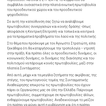
συμβάλλει ουσιαστικά στην πλατιά ενωτική πρωτοβουλία
του προοδευτικού χώρου και του προοδευτικού
ψηφοδελτίου.
Σε αυτή την κατεύθυνση σας ζητώ να αναλάβουμε
πρωτοβουλίες συνεργασιών και κοινής δράσης -όπως
αποφάσισε η Κεντρική Επιτροπή- και τοπικά και κεντρικά
για τα πραγματικά προβλήματα του λαού και της πολιτικής.
Στο θέμα που προέκυψε με τον Άγνωστο Στρατιώτη, είπα
ξεκάθαρα ότι θα καταργήσουμε την τροπολογία – ντροπή
στην πράξη. Και πρέπει όλες οι προοδευτικές δυνάμεις, οι
κοινωνικές δυνάμεις, οι δυνάμεις της διανόησης και του
πολιτισμού να πάρουμε κοινές πρωτοβουλίες, μαζί στην
πλατεία Συντάγματος.
Από αυτό, μέχρι και τα μεγάλα ζητήματα της ακρίβειας, της
στέγης, του πρωτογενούς τομέα, της Συνταγματικής
Αναθεώρησης επικροτώ τις πρωτοβουλίες που έχουν
πάρει οι Οργανώσεις μας σε όλη την Ελλάδα. Παίρνουμε
πρωτοβουλίες, συμμετέχουμε σε πρωτοβουλίες άλλων,
ενθαρρύνουμε πρωτοβουλίες. Αναδεικνύουμε το μείζον
ότι πρέπει να φύγει αυτή η κυβέρνηση και ότι η πρέπει