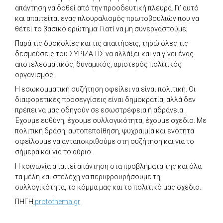
απάντηση να δοθεί από την προοδευτική πλευρά. Γι’ αυτό
και απαιτείται ένας πλουραλισμός πρωτοβουλιών που να
θέτει το βασικό ερώτημα: Γιατί να μη συνεργαστούμε;
Παρά τις δυσκολίες και τις απαιτήσεις, τηρώ όλες τις
δεσμεύσεις του ΣΥΡΙΖΑ-ΠΣ να αλλάξει και να γίνει ένας
αποτελεσματικός, δυναμικός, αριστερός πολιτικός
οργανισμός.
Η εσωκομματική συζήτηση οφείλει να είναι πολιτική. Οι
διαφορετικές προσεγγίσεις είναι δημοκρατία, αλλά δεν
πρέπει να μας οδηγούν σε εσωστρέφεια ή αδράνεια.
Έχουμε ευθύνη, έχουμε συλλογικότητα, έχουμε σχέδιο. Με
πολιτική δράση, αυτοπεποίθηση, ψυχραιμία και ενότητα
οφείλουμε να ανταποκριθούμε στη συζήτηση και για το
σήμερα και για το αύριο.
Η κοινωνία απαιτεί απάντηση στα προβλήματα της και όλα
τα μέλη και στελέχη να περιφρουρήσουμε τη
συλλογικότητα, το κόμμα μας και το πολιτικό μας σχέδιο.
ΠΗΓΗ
protothema.gr