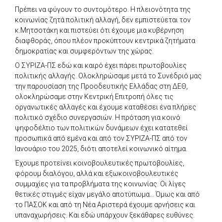
Πρέπει να φύγουν το συντομότερο. Η πλειονότητα της
κοινωνίας ζητά πολιτική αλλαγή, δεν εμπιστεύεται τον
κ.Μητσοτάκη και πιστεύει ότι έχουμε μια κυβέρνηση
διαφθοράς, όπου πλέον προκύπτουν κεντρικά ζητήματα
δημοκρατίας και συμφερόντων της χώρας.
Ο ΣΥΡΙΖΑ-ΠΣ εδώ και καιρό έχει πάρει πρωτοβουλίες
πολιτικής αλλαγής. Ολοκληρώσαμε μετά το Συνέδριό μας
την παρουσίαση της Προοδευτικής Ελλάδας στη ΔΕΘ,
ολοκληρώσαμε στην Κεντρική Επιτροπή όλες τις
οργανωτικές αλλαγές και έχουμε καταθέσει ένα πλήρες
πολιτικό σχέδιο συνεργασιών. Η πρόταση για κοινό
ψηφοδέλτιο των πολιτικών δυνάμεων έχει κατατεθεί
προσωπικά από εμένα και από τον ΣΥΡΙΖΑ-ΠΣ από τον
Ιανουάριο του 2025, διότι αποτελεί κοινωνικό αίτημα.
Έχουμε προτείνει κοινοβουλευτικές πρωτοβουλίες,
φόρουμ διαλόγου, αλλά και εξωκοινοβουλευτικές
συμμαχίες για τα προβλήματα της κοινωνίας. Οι λίγες
θετικές στιγμές είχαν μεγάλο αποτύπωμα… Όμως και από
το ΠΑΣΟΚ και από τη Νέα Αριστερά έχουμε αρνήσεις και
υπαναχωρήσεις. Και εδώ υπάρχουν ξεκάθαρες ευθύνες.