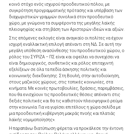
κοινό στόχο ενός ισχυρού προοδευτικού πόλου, με
συγκρότηση προγραμματικής πρότασης και υπέρβαση των
διαχωριστικών γραμμών συνολικά στον προοδευτικό
χώρο, με γνώμονα τα συμφέροντα της μεγάλης λαϊκής
πλειοψηφίας και στη βάση των Αριστερών ιδεών και αξιών.
Στις επόμενες εκλογές είναι αναγκαίο οι πολίτες να έχουν
ισχυρή εναλλακτική επιλογή απέναντι στη ΝΔ. Σε αυτή την
μεγάλη υπόθεση ανασύνθεσης του προοδευτικού χώρου, ο
ρόλος του ΣΥΡΙΖΑ – ΠΣ είναι και οφείλει να συνεχίσει να
είναι δημιουργικός, συνθετικός και ρόλος επιταχυντή
εξελίξεων σε όλα τα πεδία άσκησης πολιτικής και
κοινωνικής διεκδίκησης. Στη Βουλή, στην αυτοδιοίκηση,
στους μαζικούς χώρους, στις τοπικές κοινωνίες, στα
κινήματα. Με κοινές πρωτοβουλίες, δράσεις, παρεμβάσεις,
που θα ενισχύουν τις προοδευτικές θέσεις απέναντι στις
δεξιές πολιτικές και θα τις καθιστούν πλειοψηφικό ρεύμα
στην κοινωνία. Για να γυρίσει επιτέλους η χώρα σελίδα με
μια προοδευτική κυβέρνηση μακράς πνοής και πλατιάς
λαϊκής νομιμοποίησης».
Η παραπάνω διατύπωση φέρεται να προκάλεσε την έντονη