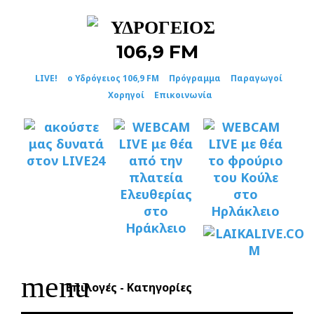
Skip
to
content
LIVE!
ο Υδρόγειος 106,9 FM
Πρόγραμμα
Παραγωγοί
Χορηγοί
Επικοινωνία
menu
Επιλογές - Κατηγορίες