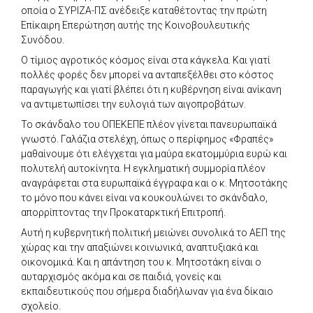
οποία ο ΣΥΡΙΖΑ-ΠΣ ανέδειξε καταθέτοντας την πρώτη
Επίκαιρη Επερώτηση αυτής της Κοινοβουλευτικής
Συνόδου.
Ο τίμιος αγροτικός κόσμος είναι στα κάγκελα. Και γιατί
πολλές φορές δεν μπορεί να ανταπεξέλθει στο κόστος
παραγωγής και γιατί βλέπει ότι η κυβέρνηση είναι ανίκανη
να αντιμετωπίσει την ευλογιά των αιγοπροβάτων.
Το σκάνδαλο του ΟΠΕΚΕΠΕ πλέον γίνεται πανευρωπαϊκά
γνωστό. Γαλάζια στελέχη, όπως ο περίφημος «Φραπές»
μαθαίνουμε ότι ελέγχεται για μαύρα εκατομμύρια ευρώ και
πολυτελή αυτοκίνητα. Η εγκληματική συμμορία πλέον
αναγράφεται στα ευρωπαϊκά έγγραφα και ο κ. Μητσοτάκης
το μόνο που κάνει είναι να κουκουλώνει το σκάνδαλο,
απορρίπτοντας την Προκαταρκτική Επιτροπή.
Αυτή η κυβερνητική πολιτική μειώνει συνολικά το ΑΕΠ της
χώρας και την απαξιώνει κοινωνικά, αναπτυξιακά και
οικονομικά. Και η απάντηση του κ. Μητσοτάκη είναι ο
αυταρχισμός ακόμα και σε παιδιά, γονείς και
εκπαιδευτικούς που σήμερα διαδήλωναν για ένα δίκαιο
σχολείο.