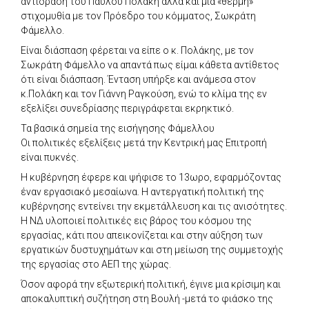
αντίδραση του Παύλου Πολάκη αλλά και μια «θερμή»
στιχομυθία με τον Πρόεδρο του κόμματος, Σωκράτη
Φάμελλο.
Είναι διάσπαση φέρεται να είπε ο κ. Πολάκης, με τον
Σωκράτη Φάμελλο να απαντά πως είμαι κάθετα αντίθετος
ότι είναι διάσπαση. Ένταση υπήρξε και ανάμεσα στον
κ.Πολάκη και τον Γιάννη Ραγκούση, ενώ το κλίμα της εν
εξελίξει συνεδρίασης περιγράφεται εκρηκτικό.
Τα βασικά σημεία της εισήγησης Φάμελλου
Οι πολιτικές εξελίξεις μετά την Κεντρική μας Επιτροπή
είναι πυκνές.
Η κυβέρνηση έφερε και ψήφισε το 13ωρο, εφαρμόζοντας
έναν εργασιακό μεσαίωνα. Η αντεργατική πολιτική της
κυβέρνησης εντείνει την εκμετάλλευση και τις ανισότητες.
Η ΝΔ υλοποιεί πολιτικές εις βάρος του κόσμου της
εργασίας, κάτι που απεικονίζεται και στην αύξηση των
εργατικών δυστυχημάτων και στη μείωση της συμμετοχής
της εργασίας στο ΑΕΠ της χώρας.
Όσον αφορά την εξωτερική πολιτική, έγινε μια κρίσιμη και
αποκαλυπτική συζήτηση στη Βουλή -μετά το φιάσκο της