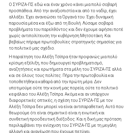
Ο ΣΥΡΙΖΑ-ΠΣ εδώ και έναν χρόνο κάνει μια πολύ σοβαρή
προσπάθεια. Από την αναξιοπιστία και από το ναδίρ, έχει
αλλάξει. Έχει ανανεώσει τα Όργανά του. Έχει δυναμική
παρουσία μέσα και έξω από τη Βουλή. Λύσαμε σοβαρά
προβλήματα του παρελθόντος και δεν έχουμε αφήσει ποτέ
χωρίς αντιπολίτευση την κυβέρνηση Μητσοτάκη. Και
βεβαίως πήραμε πρωτοβουλίες στρατηγικής σημασίας για
το πολιτικό μας σχέδιο.
Η παραίτηση του Αλέξη Τσίπρα ήταν προφανώς μια πολύ
κρίσιμη εξέλιξη, που δημιουργεί προβληματισμό,
αναζητήσεις και ερωτήματα στα μέλη του ΣΥΡΙΖΑ-ΠΣ αλλά
και σε όλους τους πολίτες. Πήρα την πρωτοβουλία και
τοποθετήθηκα καθαρά από την πρώτη μέρα. Δεν
υποτιμούμε ούτε την κοινή μας πορεία, ούτε το πολιτικό
κεφάλαιο του Αλέξη Τσίπρα. Ακόμα και αν υπάρχουν
διαφορετικές οπτικές, η σχέση του ΣΥΡΙΖΑ-ΠΣ με τον
Αλέξη Τσίπρα δεν μπορεί να είναι αντιπαραθετική. Αυτό που
θεωρούμε ότι είναι σημαντικό είναι η ενωτική και
συνθετική προοδευτική διέξοδος. Και η δική μας πρόταση
περιλαμβάνει την ενίσχυση του ΣΥΡΙΖΑ-ΠΣ με τη μεγάλη
αλλαγή και ανανέωση που έχουμε πετύχει.