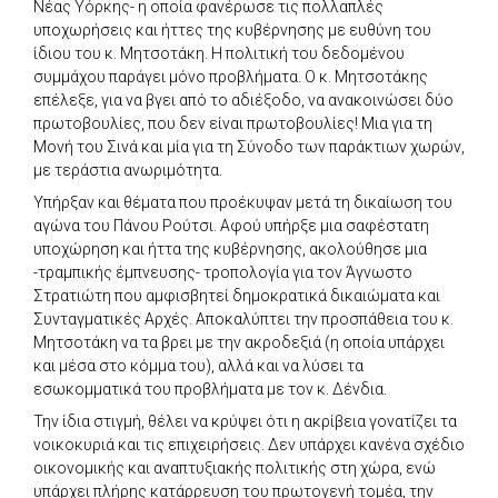
Νέας Υόρκης- η οποία φανέρωσε τις πολλαπλές
υποχωρήσεις και ήττες της κυβέρνησης με ευθύνη του
ίδιου του κ. Μητσοτάκη. Η πολιτική του δεδομένου
συμμάχου παράγει μόνο προβλήματα. Ο κ. Μητσοτάκης
επέλεξε, για να βγει από το αδιέξοδο, να ανακοινώσει δύο
πρωτοβουλίες, που δεν είναι πρωτοβουλίες! Μια για τη
Μονή του Σινά και μία για τη Σύνοδο των παράκτιων χωρών,
με τεράστια ανωριμότητα.
Υπήρξαν και θέματα που προέκυψαν μετά τη δικαίωση του
αγώνα του Πάνου Ρούτσι. Αφού υπήρξε μια σαφέστατη
υποχώρηση και ήττα της κυβέρνησης, ακολούθησε μια
-τραμπικής έμπνευσης- τροπολογία για τον Άγνωστο
Στρατιώτη που αμφισβητεί δημοκρατικά δικαιώματα και
Συνταγματικές Αρχές. Αποκαλύπτει την προσπάθεια του κ.
Μητσοτάκη να τα βρει με την ακροδεξιά (η οποία υπάρχει
και μέσα στο κόμμα του), αλλά και να λύσει τα
εσωκομματικά του προβλήματα με τον κ. Δένδια.
Την ίδια στιγμή, θέλει να κρύψει ότι η ακρίβεια γονατίζει τα
νοικοκυριά και τις επιχειρήσεις. Δεν υπάρχει κανένα σχέδιο
οικονομικής και αναπτυξιακής πολιτικής στη χώρα, ενώ
υπάρχει πλήρης κατάρρευση του πρωτογενή τομέα, την