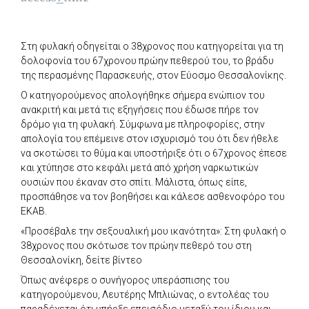
Στη φυλακή οδηγείται ο 38χρονος που κατηγορείται για τη
δολοφονία του 67χρονου πρώην πεθερού του, το βράδυ
της περασμένης Παρασκευής, στον Εύοσμο Θεσσαλονίκης.
Ο κατηγορούμενος απολογήθηκε σήμερα ενώπιον του
ανακριτή και μετά τις εξηγήσεις που έδωσε πήρε τον
δρόμο για τη φυλακή. Σύμφωνα με πληροφορίες, στην
απολογία του επέμεινε στον ισχυρισμό του ότι δεν ήθελε
να σκοτώσει το θύμα και υποστήριξε ότι ο 67χρονος έπεσε
και χτύπησε στο κεφάλι μετά από χρήση ναρκωτικών
ουσιών που έκαναν στο σπίτι. Μάλιστα, όπως είπε,
προσπάθησε να τον βοηθήσει και κάλεσε ασθενοφόρο του
ΕΚΑΒ.
«Προσέβαλε την σεξουαλική μου ικανότητα»: Στη φυλακή ο
38χρονος που σκότωσε τον πρώην πεθερό του στη
Θεσσαλονίκη, δείτε βίντεο
Όπως ανέφερε ο συνήγορος υπεράσπισης του
κατηγορούμενου, Λευτέρης Μπλιώνας, ο εντολέας του
παραδέχεται ότι υπήρξε επεισόδιο μεταξύ του ίδιου και