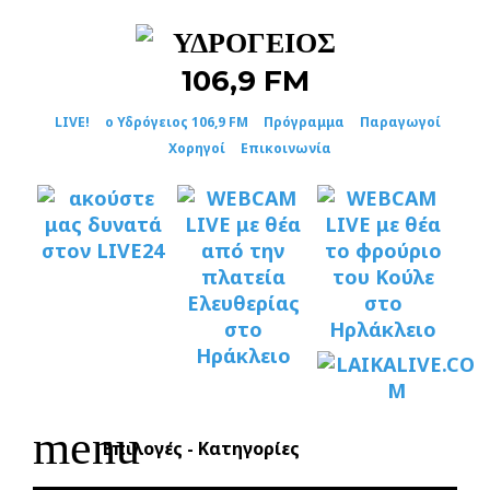
Skip
to
content
LIVE!
ο Υδρόγειος 106,9 FM
Πρόγραμμα
Παραγωγοί
Χορηγοί
Επικοινωνία
menu
Επιλογές - Κατηγορίες