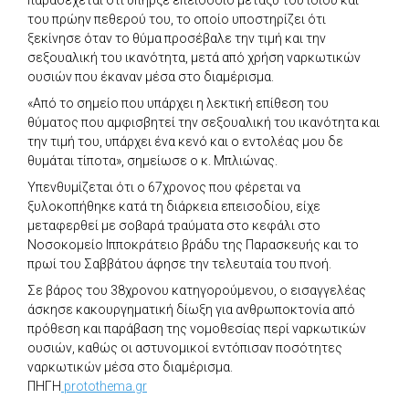
του πρώην πεθερού του, το οποίο υποστηρίζει ότι
ξεκίνησε όταν το θύμα προσέβαλε την τιμή και την
σεξουαλική του ικανότητα, μετά από χρήση ναρκωτικών
ουσιών που έκαναν μέσα στο διαμέρισμα.
«Από το σημείο που υπάρχει η λεκτική επίθεση του
θύματος που αμφισβητεί την σεξουαλική του ικανότητα και
την τιμή του, υπάρχει ένα κενό και ο εντολέας μου δε
θυμάται τίποτα», σημείωσε ο κ. Μπλιώνας.
Υπενθυμίζεται ότι ο 67χρονος που φέρεται να
ξυλοκοπήθηκε κατά τη διάρκεια επεισοδίου, είχε
μεταφερθεί με σοβαρά τραύματα στο κεφάλι στο
Νοσοκομείο Ιπποκράτειο βράδυ της Παρασκευής και το
πρωί του Σαββάτου άφησε την τελευταία του πνοή.
Σε βάρος του 38χρονου κατηγορούμενου, ο εισαγγελέας
άσκησε κακουργηματική δίωξη για ανθρωποκτονία από
πρόθεση και παράβαση της νομοθεσίας περί ναρκωτικών
ουσιών, καθώς οι αστυνομικοί εντόπισαν ποσότητες
ναρκωτικών μέσα στο διαμέρισμα.
ΠΗΓΗ
protothema.gr