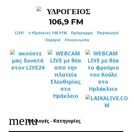
Skip
to
content
LIVE!
ο Υδρόγειος 106,9 FM
Πρόγραμμα
Παραγωγοί
Χορηγοί
Επικοινωνία
menu
Επιλογές - Κατηγορίες