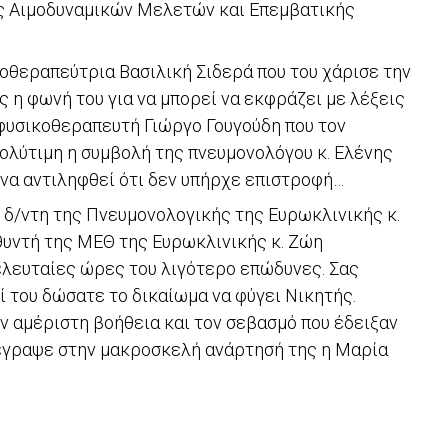
ς Αιμοδυναμικών Μελετών και Επεμβατικής
οθεραπεύτρια Βασιλική Σιδερά που του χάρισε την
 η φωνή του για να μπορεί να εκφράζει με λέξεις
 φυσικοθεραπευτή Γιώργο Γουγούδη που τον
Πολύτιμη η συμβολή της πνευμονολόγου κ. Ελένης
 να αντιληφθεί ότι δεν υπήρχε επιστροφή…
ν δ/ντη της Πνευμονολογικής της Ευρωκλινικής κ.
θυντή της ΜΕΘ της Ευρωκλινικής κ. Ζώη
τελευταίες ώρες του λιγότερο επώδυνες. Σας
ί του δώσατε το δικαίωμα να φύγει Νικητής.
ν αμέριστη βοήθεια και τον σεβασμό που έδειξαν
 έγραψε στην μακροσκελή ανάρτησή της η Μαρία