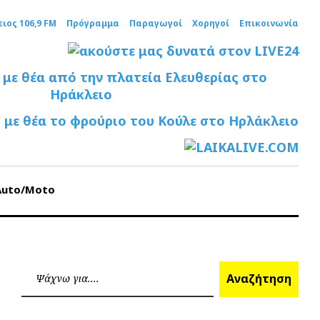
ειος 106,9 FM
Πρόγραμμα
Παραγωγοί
Χορηγοί
Επικοινωνία
Auto/Moto
Ανα
Αναζήτηση