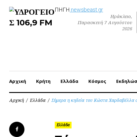
Skip
ΠΗΓΗ
newsbeast.gr
to
Ηράκλειο,
content
Παρασκευή 7 Αυγούστου
2026
Αρχική
Κρήτη
Ελλάδα
Κόσμος
Εκδηλώσ
Αρχική
/
Ελλάδα
/
Σήμερα η κηδεία του Κώστα Χαρδαβέλλα
Ελλάδα
Facebook