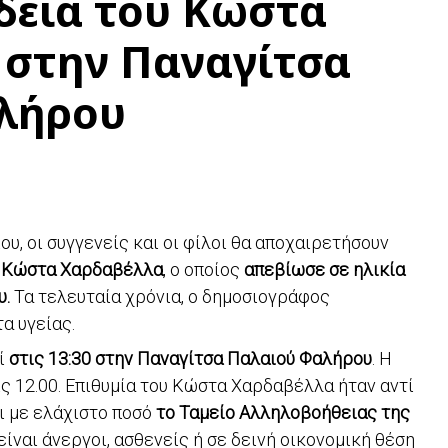
δεία του Κώστα
 στην Παναγίτσα
λήρου
, οι συγγενείς και οι φίλοι θα αποχαιρετήσουν
Κώστα Χαρδαβέλλα
, ο οποίος
απεβίωσε σε ηλικία
υ.
Τα τελευταία χρόνια, ο δημοσιογράφος
α υγείας.
εί
στις 13:30 στην Παναγίτσα Παλαιού Φαλήρου
. Η
ς 12.00. Επιθυμία του Κώστα Χαρδαβέλλα ήταν αντί
ι με ελάχιστο ποσό
το Ταμείο Αλληλοβοήθειας της
ίναι άνεργοι, ασθενείς ή σε δεινή οικονομική θέση