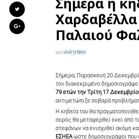
Σήμερα η κη
Twitter
Χαρδαβέλλα
Google+
Παλαιού Φα
access_time
2 έτη πριν
Σήμερα, Παρασκευή 20 Δεκεμβρίου
τον διακεκριμένο δημοσιογράφο
79 ετών την Τρίτη 17 Δεκεμβρίο
αντιμετώπιζε σοβαρά προβλήματ
Η κηδεία του θα πραγματοποιηθ
σορός θα μεταφερθεί εκεί από τι
στεφάνων να ενισχυθεί ακόμη κα
ΕΣΗΕΑ
ώστε δημοσιογράφοι που ε