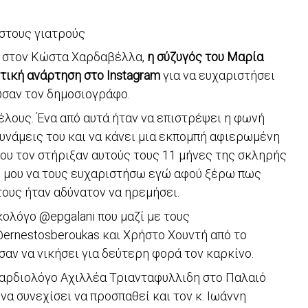
 στους γιατρούς
» στον Κώστα Χαρδαβέλλα,
η σύζυγός του Μαρία
τική ανάρτηση στo Ιnstagram
για να ευχαριστήσει
ύσαν τον δημοσιογράφο.
έλους. Ένα από αυτά ήταν να επιστρέψει η φωνή
 δυνάμεις του και να κάνει μια εκπομπή αφιερωμένη
υ τον στήριξαν αυτούς τους 11 μήνες της σκληρής
η μου να τους ευχαριστήσω εγώ αφού ξέρω πως
ους ήταν αδύνατον να ηρεμήσει.
ολόγο @epgalani που μαζί με τους
ernestosberoukas και Χρήστο Χουντή από το
σαν να νικήσει για δεύτερη φορά τον καρκίνο.
καρδιολόγο Αχιλλέα Τριανταφυλλιδη στο Παλαιό
να συνεχίσει να προσπαθεί και τον κ. Ιωάννη