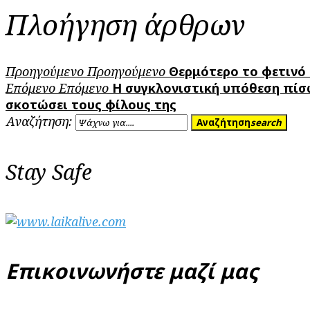
Πλοήγηση άρθρων
Προηγούμενο
Προηγούμενο
Θερμότερο το φετινό κ
Επόμενο
Επόμενο
Η συγκλονιστική υπόθεση πίσω 
σκοτώσει τους φίλους της
Αναζήτηση:
Αναζήτηση
search
Stay Safe
Επικοινωνήστε μαζί μας