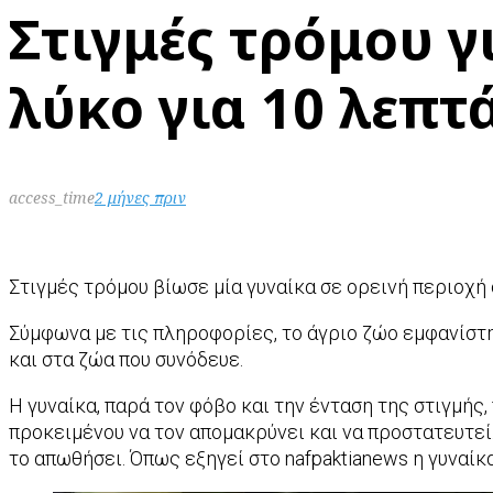
Στιγμές τρόμου γ
λύκο για 10 λεπτ
access_time
2 μήνες πριν
Στιγμές τρόμου βίωσε μία γυναίκα σε ορεινή περιοχή 
Σύμφωνα με τις πληροφορίες, το άγριο ζώο εμφανίστη
και στα ζώα που συνόδευε.
Η γυναίκα, παρά τον φόβο και την ένταση της στιγμής
προκειμένου να τον απομακρύνει και να προστατευτεί.
το απωθήσει. Όπως εξηγεί στο nafpaktianews η γυναίκ