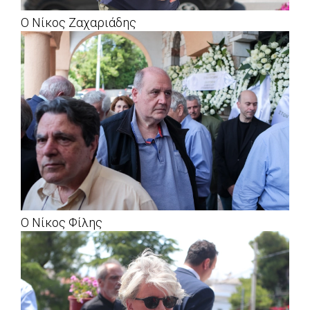
Ο Νίκος Ζαχαριάδης
Ο Νίκος Φίλης