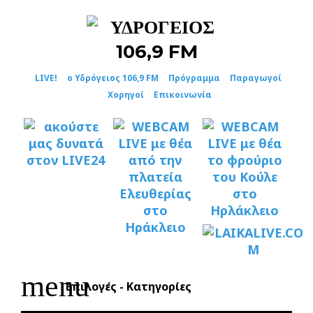
Skip
to
content
LIVE!
ο Υδρόγειος 106,9 FM
Πρόγραμμα
Παραγωγοί
Χορηγοί
Επικοινωνία
menu
Επιλογές - Κατηγορίες