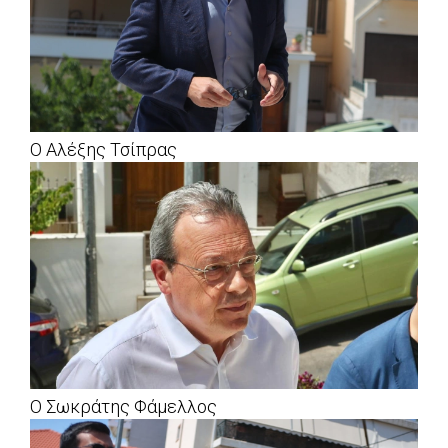
Ο Αλέξης Τσίπρας
Ο Σωκράτης Φάμελλος