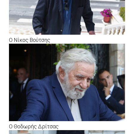
O Νίκος Βούτσης
Ο Θοδωρής Δρίτσας