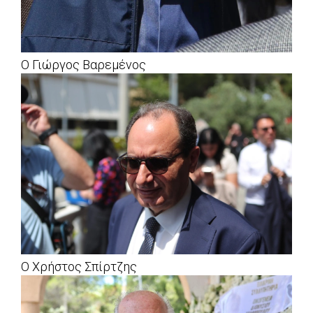
Ο Γιώργος Βαρεμένος
Ο Χρήστος Σπίρτζης