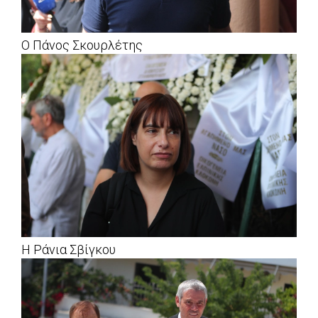
Ο Πάνος Σκουρλέτης
Η Ράνια Σβίγκου