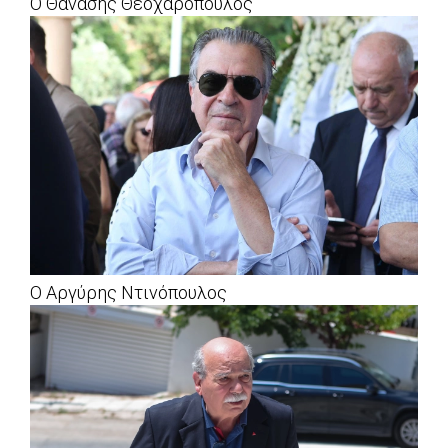
Ο Θανάσης Θεοχαρόπουλος
Ο Αργύρης Ντινόπουλος