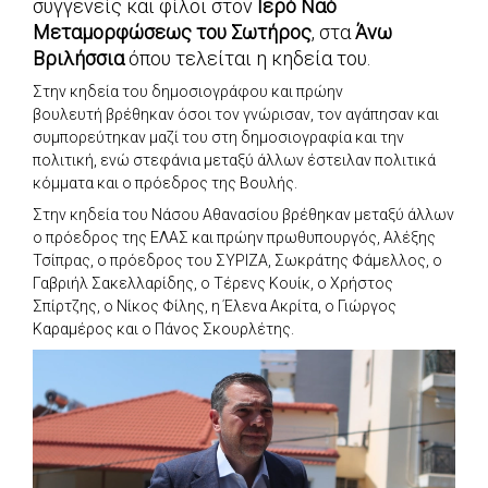
συγγενείς και φίλοι στον
Ιερό Ναό
Μεταμορφώσεως του Σωτήρος
, στα
Άνω
Βριλήσσια
όπου τελείται η κηδεία του.
Στην κηδεία του δημοσιογράφου και πρώην
βουλευτή βρέθηκαν όσοι τον γνώρισαν, τον αγάπησαν και
συμπορεύτηκαν μαζί του στη δημοσιογραφία και την
πολιτική, ενώ στεφάνια μεταξύ άλλων έστειλαν πολιτικά
κόμματα και ο πρόεδρος της Βουλής.
Στην κηδεία του Νάσου Αθανασίου βρέθηκαν μεταξύ άλλων
ο πρόεδρος της ΕΛΑΣ και πρώην πρωθυπουργός, Αλέξης
Τσίπρας, ο πρόεδρος του ΣΥΡΙΖΑ, Σωκράτης Φάμελλος, ο
Γαβριήλ Σακελλαρίδης, ο Τέρενς Κουίκ, ο Χρήστος
Σπίρτζης, ο Νίκος Φίλης, η Έλενα Ακρίτα, ο Γιώργος
Καραμέρος και ο Πάνος Σκουρλέτης.