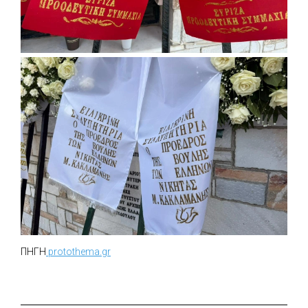
ΠΗΓΗ
protothema.gr