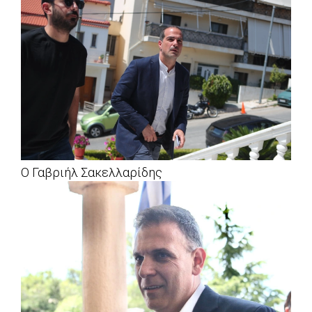
Ο Γαβριήλ Σακελλαρίδης