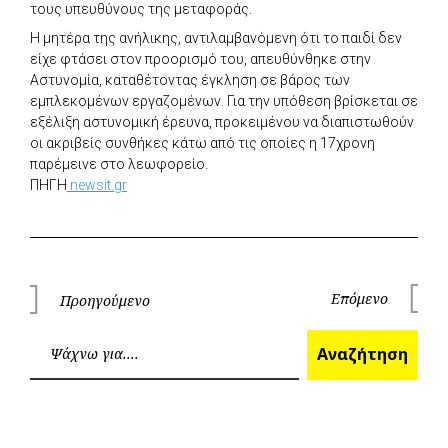
τους υπευθύνους της μεταφοράς.
Η μητέρα της ανήλικης, αντιλαμβανόμενη ότι το παιδί δεν
είχε φτάσει στον προορισμό του, απευθύνθηκε στην
Αστυνομία, καταθέτοντας έγκληση σε βάρος των
εμπλεκομένων εργαζομένων. Για την υπόθεση βρίσκεται σε
εξέλιξη αστυνομική έρευνα, προκειμένου να διαπιστωθούν
οι ακριβείς συνθήκες κάτω από τις οποίες η 17χρονη
παρέμεινε στο λεωφορείο.
ΠΗΓΗ
newsit.gr
Πλοήγηση
Επόμενο
Προηγούμενο
Επόμεν
Προηγούμενο
άρθρων
Ανα
Αναζήτηση