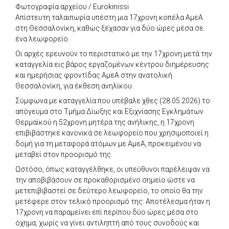
Φωτογραφία αρχείου / Eurokinissi
Απίστευτη ταλαιπωρία υπέστη μια 17χρονη κοπέλα ΑμεΑ
στη Θεσσαλονίκη, καθώς ξέχασαν για δύο ώρες μέσα σε
ένα λεωφορείο.
Οι αρχές ερευνούν το περιστατικό με την 17χρονη μετά την
καταγγελία εις βάρος εργαζομένων κέντρου διημέρευσης
και ημερήσιας φροντίδας ΑμεΑ στην ανατολική
Θεσσαλονίκη, για έκθεση ανηλίκου.
Σύμφωνα με καταγγελία που υπέβαλε χθες (28.05.2026) το
απόγευμα στο Τμήμα Δίωξης και Εξιχνίασης Εγκλημάτων
Θερμαϊκού η 52χρονη μητέρα της ανήλικης, η 17χρονη
επιβιβάστηκε κανονικά σε λεωφορείο που χρησιμοποιεί η
δομή για τη μεταφορά ατόμων με ΑμεΑ, προκειμένου να
μεταβεί στον προορισμό της.
Ωστόσο, όπως καταγγέλθηκε, οι υπεύθυνοι παρέλειψαν να
την αποβιβάσουν σε προκαθορισμένο σημείο ώστε να
μετεπιβιβαστεί σε δεύτερο λεωφορείο, το οποίο θα την
μετέφερε στον τελικό προορισμό της. Αποτέλεσμα ήταν η
17χρονη να παραμείνει επί περίπου δύο ώρες μέσα στο
όχημα, χωρίς να γίνει αντιληπτή από τους συνοδούς και