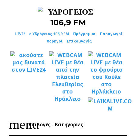
Skip
to
content
LIVE!
ο Υδρόγειος 106,9 FM
Πρόγραμμα
Παραγωγοί
Χορηγοί
Επικοινωνία
menu
Επιλογές - Κατηγορίες