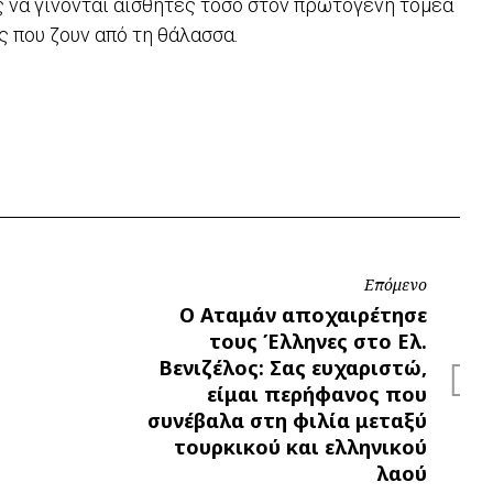
ς να γίνονται αισθητές τόσο στον πρωτογενή τομέα
ς που ζουν από τη θάλασσα.
Επόμενο
Επόμενο
Ο Αταμάν αποχαιρέτησε
τους Έλληνες στο Ελ.
Βενιζέλος: Σας ευχαριστώ,
είμαι περήφανος που
συνέβαλα στη φιλία μεταξύ
τουρκικού και ελληνικού
λαού