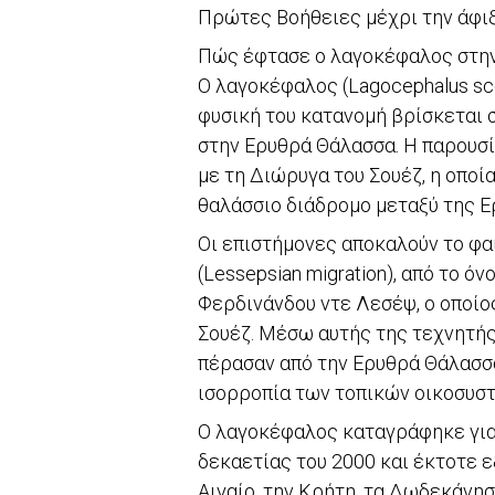
Πρώτες Βοήθειες μέχρι την άφιξ
Πώς έφτασε ο λαγοκέφαλος στη
Ο λαγοκέφαλος (Lagocephalus sce
φυσική του κατανομή βρίσκεται σ
στην Ερυθρά Θάλασσα. Η παρουσί
με τη Διώρυγα του Σουέζ, η οποί
θαλάσσιο διάδρομο μεταξύ της Ε
Οι επιστήμονες αποκαλούν το φ
(Lessepsian migration), από το ό
Φερδινάνδου ντε Λεσέψ, ο οποίο
Σουέζ. Μέσω αυτής της τεχνητής
πέρασαν από την Ερυθρά Θάλασσ
ισορροπία των τοπικών οικοσυσ
Ο λαγοκέφαλος καταγράφηκε για
δεκαετίας του 2000 και έκτοτε 
Αιγαίο, την Κρήτη, τα Δωδεκάνησ