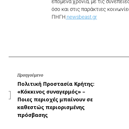
επόμενα χρόνια, με τις συνέπειε
όσο και στις παράκτιες κοινωνίε
ΠΗΓΗ
newsbeast.gr
Πλοήγηση
Προηγούμενο
Προηγούμενο
Πολιτική Προστασία Κρήτης:
άρθρων
«Κόκκινος συναγερμός» –
Ποιες περιοχές μπαίνουν σε
καθεστώς περιορισμένης
πρόσβασης