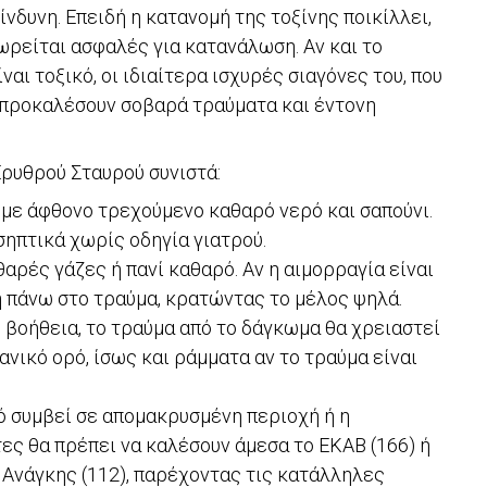
νδυνη. Επειδή η κατανομή της τοξίνης ποικίλλει,
ωρείται ασφαλές για κατανάλωση. Αν και το
αι τοξικό, οι ιδιαίτερα ισχυρές σιαγόνες του, που
 προκαλέσουν σοβαρά τραύματα και έντονη
Ερυθρού Σταυρού συνιστά:
με άφθονο τρεχούμενο καθαρό νερό και σαπούνι.
σηπτικά χωρίς οδηγία γιατρού.
ρές γάζες ή πανί καθαρό. Αν η αιμορραγία είναι
η πάνω στο τραύμα, κρατώντας το μέλος ψηλά.
βοήθεια, το τραύμα από το δάγκωμα θα χρειαστεί
ανικό ορό, ίσως και ράμματα αν το τραύμα είναι
ό συμβεί σε απομακρυσμένη περιοχή ή η
ίτες θα πρέπει να καλέσουν άμεσα το ΕΚΑΒ (166) ή
Ανάγκης (112), παρέχοντας τις κατάλληλες