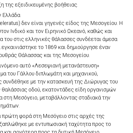
η της εξειδικευμένης βοήθειας.
ν Ελλάδα
leratus) δεν είναι γηγενές είδος της Μεσογείου. Η
τον Ινδικό και τον Ειρηνικό Ωκεανό, καθώς και
α του στις ελληνικές θάλασσες συνδέεται άμεσα
α εγκαινιάστηκε το 1869 και δημιούργησε έναν
ρυθράς Θάλασσας και της Μεσογείου.
αινόμενο αυτό «Λεσεψιανή μετανάστευση»
νομα του Γάλλου διπλωμάτη και μηχανικού,
ς συνδέθηκε με την κατασκευή της Διώρυγας του
 θαλάσσιας οδού, εκατοντάδες είδη οργανισμών
α στη Μεσόγειο, μεταβάλλοντας σταδιακά την
τημάτων.
 πρώτη φορά στη Μεσόγειο στις αρχές της
εξαπλώθηκε με εντυπωσιακή ταχύτητα προς το
α και αργότερα προς τη δυτική Μεσόγειο.