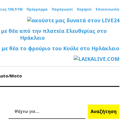
ειος 106,9 FM
Πρόγραμμα
Παραγωγοί
Χορηγοί
Επικοινωνία
Auto/Moto
Ανα
Αναζήτηση