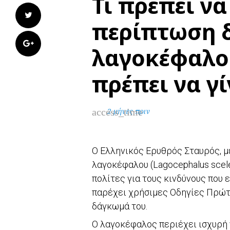
Τι πρέπει να
Twitter
περίπτωση 
Google+
λαγοκέφαλο 
πρέπει να γ
access_time
2 μήνες πριν
Ο Ελληνικός Ερυθρός Σταυρός, μ
λαγοκέφαλου (Lagocephalus scel
πολίτες για τους κινδύνους που 
παρέχει χρήσιμες Οδηγίες Πρώτ
δάγκωμά του.
Ο λαγοκέφαλος περιέχει ισχυρή ν