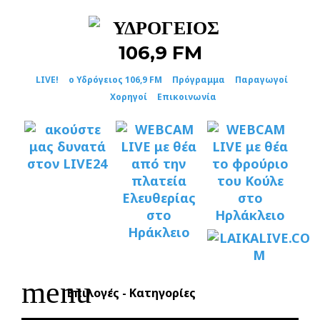
Skip
to
content
LIVE!
ο Υδρόγειος 106,9 FM
Πρόγραμμα
Παραγωγοί
Χορηγοί
Επικοινωνία
menu
Επιλογές - Κατηγορίες