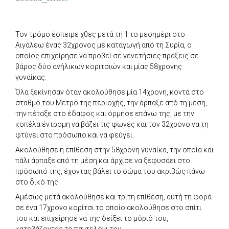
Τον τρόμο έσπειρε χθες μετά τη 1 το μεσημέρι στο
Αιγάλεω ένας 32χρονος με καταγωγή από τη Συρία, ο
οποίος επιχείρησε να προβεί σε γενετήσιες πράξεις σε
βάρος δύο ανήλικων κοριτσιών και μίας 58χρονης
γυναίκας.
Όλα ξεκίνησαν όταν ακολούθησε μία 14χρονη, κοντά στο
σταθμό του Μετρό της περιοχής, την άρπαξε από τη μέση,
την πέταξε στο έδαφος και όρμησε επάνω της, με την
κοπέλα έντρομη να βάζει τις φωνές και τον 32χρονο να τη
φτύνει στο πρόσωπο και να φεύγει.
Ακολούθησε η επίθεση στην 58χρονη γυναίκα, την οποία και
πάλι άρπαξε από τη μέση και άρχισε να ξεφυσάει στο
πρόσωπό της, έχοντας βάλει το σώμα του ακριβώς πάνω
στο δικό της.
Αμέσως μετά ακολούθησε και τρίτη επίθεση, αυτή τη φορά
σε ένα 17χρονο κορίτσι το οποίο ακολούθησε στο σπίτι
του και επιχείρησε να της δείξει το μόριό του,
κατεβάζοντας το παντελόνι του.