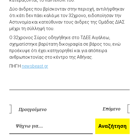
Δύο άνδρες που βρίσκονταν στην περιοχή, αντιλήφθηκαν
ότι κάτι δεν πάει καλά με τον 32χρονο, ειδοποίησαν την
Αστυνομία και κατεύθυναν τους άνδρες της Ομάδας ΔΙΑΣ
μέχρι τη σύλληψή του.
Ο 32χρονος Σύρος οδηγήθηκε στο ΤΔΕΕ Αιγάλεω,
σχηματίστηκε βαρύτατη δικογραφία σε βάρος του, ενώ
προέκυψε ότι έχει κατηγορηθεί και για απόπειρα
ανθρωποκτονίας στο κέντρο της Αθήνας.
ΠΗΓΗ
newsbeast.gr
Πλοήγηση
Επόμενο
Προηγούμενο
Επόμεν
Προηγούμενο
άρθρων
Ανα
Αναζήτηση