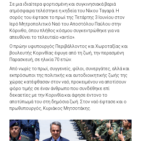
Σε μια ιδιαίτερα φορτισμένη και συγκινησιακά βαριά
ατμόσφαιρα τελέστηκε η κηδεία του Νίκου Ταγαρά. Η
σορός του έφτασε το πρωί της Τετάρτης 3 Ιουνίου στον
Ιερό Μητροπολιτικό Ναό του Αποστόλου Παύλου στην
Κόρινθο, όπου πλήθος κόσμου συγκεντρώθηκε για να
απευθύνει το τελευταίο «αντίο».
Ο πρώην υφυπουργός Περιβάλλοντος και Χωροταξίας και
βουλευτής Κορινθίας έφυγε από τη ζωή, την περασμένη
Παρασκευή, σε ηλικία 70 ετών.
Από νωρίς το πρωί, συγγενείς, φίλοι, συνεργάτες, αλλά και
εκπρόσωποι της πολιτικής και αυτοδιοικητικής ζωής της
χώρας κατέφθασαν στον ναό, προκειμένου να αποτίσουν
φόρο τιμής σε έναν άνθρωπο που συνδέθηκε επί
δεκαετίες με την Κορινθία και άφησε έντονο το
αποτύπωμά του στη δημόσια ζωή. Στον ναό έφτασε και ο
πρωθυπουργός, Κυριάκος Μητσοτάκης.