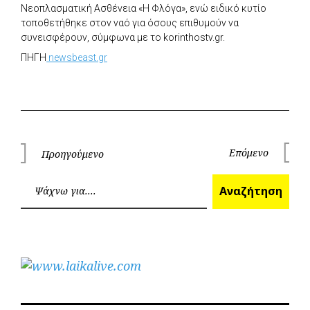
Νεοπλασματική Ασθένεια «Η Φλόγα», ενώ ειδικό κυτίο
τοποθετήθηκε στον ναό για όσους επιθυμούν να
συνεισφέρουν, σύμφωνα με το korinthostv.gr.
ΠΗΓΗ
newsbeast.gr
Πλοήγηση
Επόμενο
Προηγούμενο
Επόμεν
Προηγούμενο
άρθρων
Ανα
Αναζήτηση