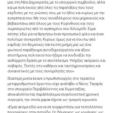
μας στη Νέα Δημοκρατία, με το υπουργικό συμβούλιο, αλλά
και με πολιτικούς από όλες τις παρατάξεις που τους
κέρδισες με τις γνώσεις σου, με το ήθος και κυρίως με την
ευπρέπειά σου. Με τους συναδέλφους σου μηχανικούς και
βέβαια πάνω από όλους με τους Κορίνθιους και τους
συμπατριώτες από το αγαπημένο σου Χιλιομόδι. Είμαι
επίσης εδώ για να θρηνήσω έναν προσωπικό φίλο και έναν
πολύτιμο συνεργάτη. Κυρίως όμως για να σου πω από
καρδιάς ότι θα μείνεις πάντα στη μνήμη μας ως ένα
φωτεινό παράδειγμα αυτοδημιούργητου και άξιου
επιστήμονα, πολιτικού που ήξερε να συνδυάζει την
αυθόρμητη δράση με το αποτέλεσμα. Υπήρξες ακέραιος και
σοβαρός. Πιστός στο καθήκον και ταυτόχρονα πράος και
συναινετικός με τους συνομιλητές σου».
Ιδιαίτερη μνεία έκανε ο πρωθυπουργός στο τεράστιο
μεταρρυθμιστικό έργο που είχε αναλάβει ο Νίκος Ταγαράς
στο υπουργείο Περιβάλλοντος και Χωροταξίας,
αποκαλύπτοντας παράλληλα μια συγκλονιστική χρονική
συγκυρία, την οποία χαρακτήρισε ως τραγική ειρωνεία:
«Είμαι ακόμα εδώ για να σε ευχαριστήσω για τα πολλά που
προσφέρεις στην πατρίδα. Ως δήμαρχος, ως νομάρχης, ως