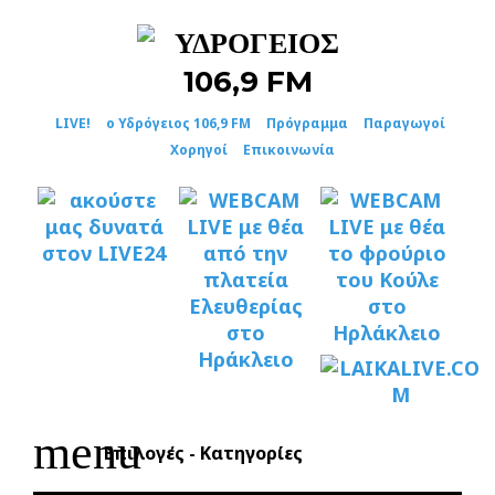
Skip
to
content
LIVE!
ο Υδρόγειος 106,9 FM
Πρόγραμμα
Παραγωγοί
Χορηγοί
Επικοινωνία
menu
Επιλογές - Κατηγορίες