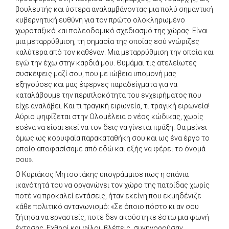
βουλευτής και ύστερα αναλαμβάνοντας μια πολύ σημαντική
κυβερνητική ευθύνη για τον πρώτο ολοκληρωμένο
χωροταξικό και πολεοδομικό σχεδιασμό της χώρας. Είναι
μια μεταρρύθμιση, τη σημασία της οποίας εσύ γνώριζες
καλύτερα από τον καθέναν. Μια μεταρρύθμιση την οποία και
εγώ την έχω στην καρδιά μου. Θυμάμαι τις ατελείωτες
συσκέψεις μαζί σου, που με ιώβεια υπομονή μας
εξηγούσες και μας έφερνες παραδείγματα για να
καταλάβουμε την περιπλοκότητα του εγχειρήματος που
είχε αναλάβει. Και τι τραγική ειρωνεία, τι τραγική ειρωνεία!
Αύριο ψηφίζεται στην Ολομέλεια ο νέος κώδικας, χωρίς
εσένα να είσαι εκεί να τον δεις να γίνεται πράξη. Θα μείνει
όμως ως κορυφαία παρακαταθήκη σου και ως ένα έργο το
οποίο αποφασίσαμε από εδώ και εξής να φέρει το όνομά
σου».
Ο Κυριάκος Μητσοτάκης υπογράμμισε πως η σπάνια
ικανότητά του να οργανώνει τον χώρο της πατρίδας χωρίς
ποτέ να προκαλεί εντάσεις, ήταν εκείνη που εκμηδένιζε
κάθε πολιτικό ανταγωνισμό: «Σε όποιο πόστο κι αν σου
ζήτησα να εργαστείς, ποτέ δεν ακούστηκε έστω μια φωνή
έντασης. Εχθροί και φίλοι, βλέπεις, συνηγορούσαν