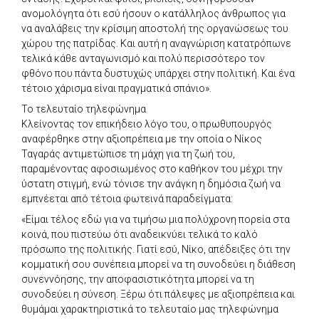
ανομολόγητα ότι εσύ ήσουν ο κατάλληλος άνθρωπος για
να αναλάβεις την κρίσιμη αποστολή της οργανώσεως του
χώρου της πατρίδας. Και αυτή η αναγνώριση κατατρόπωνε
τελικά κάθε ανταγωνισμό και πολύ περισσότερο τον
φθόνο που πάντα δυστυχώς υπάρχει στην πολιτική. Και ένα
τέτοιο χάρισμα είναι πραγματικά σπάνιο».
Το τελευταίο τηλεφώνημα
Κλείνοντας τον επικήδειο λόγο του, ο πρωθυπουργός
αναφέρθηκε στην αξιοπρέπεια με την οποία ο Νίκος
Ταγαράς αντιμετώπισε τη μάχη για τη ζωή του,
παραμένοντας αφοσιωμένος στο καθήκον του μέχρι την
ύστατη στιγμή, ενώ τόνισε την ανάγκη η δημόσια ζωή να
εμπνέεται από τέτοια φωτεινά παραδείγματα:
«Είμαι τέλος εδώ για να τιμήσω μια πολύχρονη πορεία στα
κοινά, που πιστεύω ότι αναδεικνύει τελικά το καλό
πρόσωπο της πολιτικής. Γιατί εσύ, Νίκο, απέδειξες ότι την
κομματική σου συνέπεια μπορεί να τη συνοδεύει η διάθεση
συνεννόησης, την αποφασιστικότητα μπορεί να τη
συνοδεύει η σύνεση. Ξέρω ότι πάλεψες με αξιοπρέπεια και
θυμάμαι χαρακτηριστικά το τελευταίο μας τηλεφώνημα