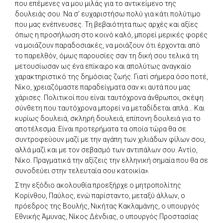
που επέμενες να μου μιλάς για το αντικείμενο της
δουλειάς σου. Να σ’ ευχαριστήσω πολύ για κάτι πολύτιμο
που μας ενέπνευσες. Τη βεβαιότητα πως αρχές και αξίες
όπως η προσήλωση στο κοινό καλό, μπορεί μερικές φορές
να μοιάζουν παραδοσιακές, να μοιάζουν ότι έρχονται από
το παρελθόν, όμως παρουσίες σαν τη δική σου τελικά τη
μετουσίωσαν ως ένα επίκαιρο και απολύτως αναγκαίο
χαρακτηριστικό της δημόσιας ζωής. Γιατί σήμερα όσο ποτέ,
Νίκο, χρειαζόμαστε παραδείγματα σαν κι αυτά που μας
χάρισες. Πολιτικοί που είναι ταυτόχρονα άνθρωποι, σκέψη
σύνθετη που ταυτόχρονα μπορεί να μεταδίδεται απλά… Και
κυρίως δουλειά, σκληρή δουλειά, επίπονη δουλειά για το
αποτέλεσμα. Είναι προτερήματα τα οποία τώρα θα σε
συντροφεύουν μαζί με την αγάπη των χιλιάδων φίλων σου,
αλλά μαζί και με τον σεβασμό των αντιπάλων σου. Αντίο,
Νίκο. Πραγματικά την αξίζεις την ελληνική σημαία που θα σε
συνοδεύει στην τελευταία σου κατοικία».
Στην εξόδιο ακολουθία προεξήρχε ο μητροπολίτης
Κορίνθου, Παύλος, ενώ παρίσταντο, μεταξύ άλλων, ο
πρόεδρος της Βουλής, Νικήτας Κακλαμάνης, ο υπουργός
Εθνικής Άμυνας, Νίκος Δένδιας, ο υπουργός Προστασίας