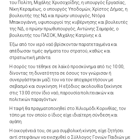
του Πολίτη, Μιχάλης Χρυσοχοΐδης, η υπουργός Εργασίας,
Νίκη Κεραμέως, ο υπουργός Υποδομών, Χρίστος Δήμας, η
βουλευτής της ΝΔ και πρώην υπουργός, Ντόρα
Μπακογιάννη, υφυπουργοί της κυβέρνησης και βουλευτές
της ΝΔ, ο πρώην πρωθυπουργός, Αντώνης Σαμαράς, ο
βουλευτής του ΠΑΣΟΚ, Μιχάλης Κατρίνης κ.ά.
Έξω από τον ιερό ναό βρίσκονταν παρατεταγμένα και
απέδωσαν τιμές αγήματα του στρατού, καθώς και
στρατιωτική μπάντα.
Η σορός του τέθηκε σε λαϊκό προσκύνημα από τις 10:00,
δίνοντας τη δυνατότητα σε όσους τον γνώρισαν ή
συνεργάστηκαν μαζί του να τον αποχαιρετήσουν με
σεβασμό και συγκίνηση. Η εξόδιος ακολουθία ξεκίνησε
στις 13:00 στον ίδιο ναό, παρουσία πολιτειακών και
πολιτικών παραγόντων.
Η ταφή θα πραγματοποιηθεί στο Χιλιομόδι Κορινθίας, τον
τόπο με τον οποίο ο ίδιος είχε ιδιαίτερη σύνδεση και
αγάπη.
Η οικογένειά του, σε μια συμβολική κίνηση, είχε ζητήσει
αντί στεφάνων να ενισχυθεί ο Σύλλογος Γονιών Παιδιών με