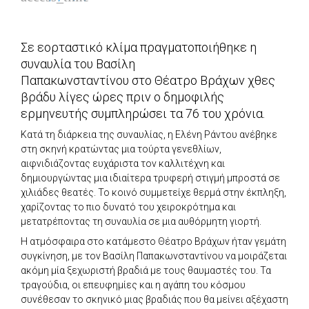
Σε εορταστικό κλίμα πραγματοποιήθηκε η
συναυλία του Βασίλη
Παπακωνσταντίνου στο Θέατρο Βράχων χθες
βράδυ λίγες ώρες πριν ο δημοφιλής
ερμηνευτής συμπληρώσει τα 76 του χρόνια.
Κατά τη διάρκεια της συναυλίας, η Ελένη Ράντου ανέβηκε
στη σκηνή κρατώντας μια τούρτα γενεθλίων,
αιφνιδιάζοντας ευχάριστα τον καλλιτέχνη και
δημιουργώντας μια ιδιαίτερα τρυφερή στιγμή μπροστά σε
χιλιάδες θεατές. Το κοινό συμμετείχε θερμά στην έκπληξη,
χαρίζοντας το πιο δυνατό του χειροκρότημα και
μετατρέποντας τη συναυλία σε μια αυθόρμητη γιορτή.
Η ατμόσφαιρα στο κατάμεστο Θέατρο Βράχων ήταν γεμάτη
συγκίνηση, με τον Βασίλη Παπακωνσταντίνου να μοιράζεται
ακόμη μία ξεχωριστή βραδιά με τους θαυμαστές του. Τα
τραγούδια, οι επευφημίες και η αγάπη του κόσμου
συνέθεσαν το σκηνικό μιας βραδιάς που θα μείνει αξέχαστη