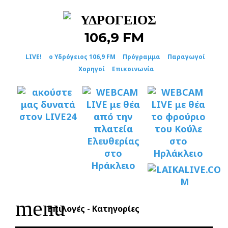
Skip
to
content
LIVE!
ο Υδρόγειος 106,9 FM
Πρόγραμμα
Παραγωγοί
Χορηγοί
Επικοινωνία
menu
Επιλογές - Κατηγορίες