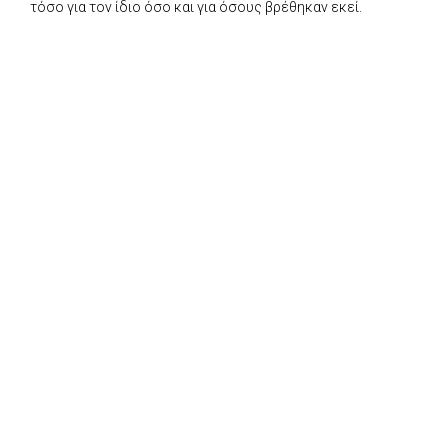
τόσο για τον ίδιο όσο και για όσους βρέθηκαν εκεί.