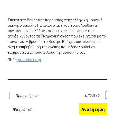
Έπειτα από δεκαετίες παρουσίας στην ελληνική μουσική
σκηνή, ο Βασίλης Παπακωνσταντίνου εξακολουθεί να
συγκεντρώνει πλήθος κόσμου στις εμφανίσεις του,
αποδεικνύοντας τη διαχρονική σχέση που έχει χτίσει με το
κοινό του. Η βραδιά στο Θέατρο Βράχων αποτέλεσε μια
ακόμη επιβεβαίωση της αγάπης που εξακολουθεί να
εισπράττει από τους φίλους της μουσικής του.
ΠΗΓΗ
protothema.gr
Πλοήγηση
Επόμενο
Προηγούμενο
Επόμεν
Προηγούμενο
άρθρων
Ανα
Αναζήτηση