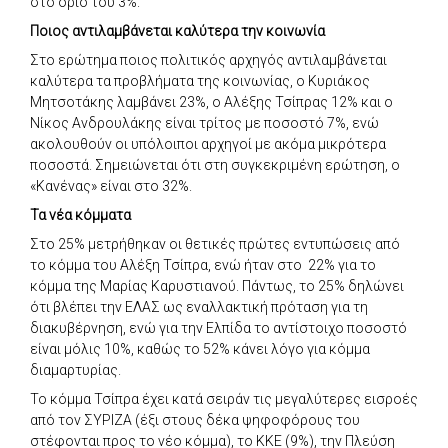
στο όριο του 3%.
Ποιος αντιλαμβάνεται καλύτερα την κοινωνία
Στο ερώτημα ποιος πολιτικός αρχηγός αντιλαμβάνεται
καλύτερα τα προβλήματα της κοινωνίας, ο Κυριάκος
Μητσοτάκης λαμβάνει 23%, ο Αλέξης Τσίπρας 12% και ο
Νίκος Ανδρουλάκης είναι τρίτος με ποσοστό 7%, ενώ
ακολουθούν οι υπόλοιποι αρχηγοί με ακόμα μικρότερα
ποσοστά. Σημειώνεται ότι στη συγκεκριμένη ερώτηση, ο
«Κανένας» είναι στο 32%.
Τα νέα κόμματα
Στο 25% μετρήθηκαν οι θετικές πρώτες εντυπώσεις από
το κόμμα του Αλέξη Τσίπρα, ενώ ήταν στο 22% για το
κόμμα της Μαρίας Καρυστιανού. Πάντως, το 25% δηλώνει
ότι βλέπει την ΕΛΑΣ ως εναλλακτική πρόταση για τη
διακυβέρνηση, ενώ για την Ελπίδα το αντίστοιχο ποσοστό
είναι μόλις 10%, καθώς το 52% κάνει λόγο για κόμμα
διαμαρτυρίας.
Το κόμμα Τσίπρα έχει κατά σειράν τις μεγαλύτερες εισροές
από τον ΣΥΡΙΖΑ (έξι στους δέκα ψηφοφόρους του
στέφονται προς το νέο κόμμα), το ΚΚΕ (9%), την Πλεύση