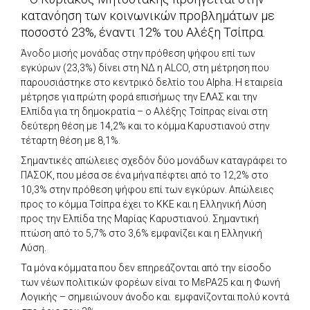
κατανόηση των κοινωνικών προβλημάτων με
ποσοστό 23%, έναντι 12% του Αλέξη Τσίπρα.
Άνοδο μισής μονάδας στην πρόθεση ψήφου επί των
εγκύρων (23,3%) δίνει στη ΝΔ η ALCO, στη μέτρηση που
παρουσιάστηκε στο κεντρικό δελτίο του Alpha. Η εταιρεία
μέτρησε για πρώτη φορά επισήμως την ΕΛΑΣ και την
Ελπίδα για τη δημοκρατία – ο Αλέξης Τσίπρας είναι στη
δεύτερη θέση με 14,2% και το κόμμα Καρυστιανού στην
τέταρτη θέση με 8,1%.
Σημαντικές απώλειες σχεδόν δύο μονάδων καταγράφει το
ΠΑΣΟΚ, που μέσα σε ένα μήνα πέφτει από το 12,2% στο
10,3% στην πρόθεση ψήφου επί των εγκύρων. Απώλειες
προς το κόμμα Τσίπρα έχει το ΚΚΕ και η Ελληνική Λύση
προς την Ελπίδα της Μαρίας Καρυστιανού. Σημαντική
πτώση από το 5,7% στο 3,6% εμφανίζει και η Ελληνική
Λύση.
Τα μόνα κόμματα που δεν επηρεάζονται από την είσοδο
των νέων πολιτικών φορέων είναι το ΜεΡΑ25 και η Φωνή
Λογικής – σημειώνουν άνοδο και εμφανίζονται πολύ κοντά