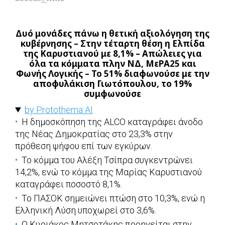
Δυό μονάδες πάνω η θετική αξιολόγηση της
κυβέρνησης – Στην τέταρτη θέση η Ελπίδα
της Καρυστιανού με 8,1% – Απώλειες για
όλα τα κόμματα πλην ΝΔ, ΜεΡΑ25 και
Φωνής Λογικής – Το 51% διαφωνούσε με την
αποφυλάκιση Γιωτόπουλου, το 19%
συμφωνούσε
by Protothema AI
Η δημοσκόπηση της ALCO καταγράφει άνοδο
της Νέας Δημοκρατίας στο 23,3% στην
πρόθεση ψήφου επί των εγκύρων.
Το κόμμα του Αλέξη Τσίπρα συγκεντρώνει
14,2%, ενώ το κόμμα της Μαρίας Καρυστιανού
καταγράφει ποσοστό 8,1%.
Το ΠΑΣΟΚ σημειώνει πτώση στο 10,3%, ενώ η
Ελληνική Λύση υποχωρεί στο 3,6%.
Ο Κυριάκος Μητσοτάκης προηγείται στην