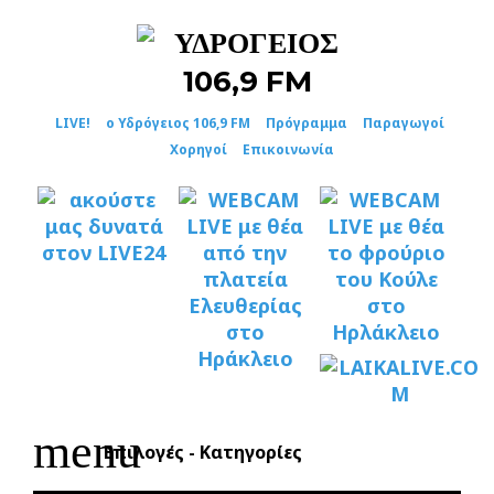
Skip
to
content
LIVE!
ο Υδρόγειος 106,9 FM
Πρόγραμμα
Παραγωγοί
Χορηγοί
Επικοινωνία
menu
Επιλογές - Κατηγορίες